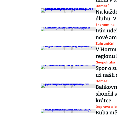
Domácí
Na každé
dluhu. V
Ekonomika
Írán ude
nové ame
Zahraniční
V Hormuz
regionu 
Geopolitika
Spor o s
už našli
Domácí
Balíkovn
skončil 
krátce
Doprava a lo
Kuba měn