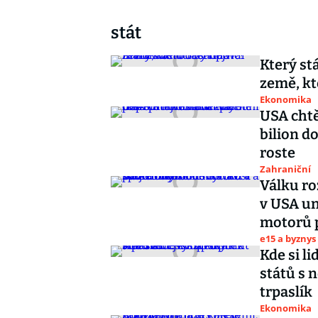
stát
Který st
země, kt
Ekonomika
USA chtě
bilion d
roste
Zahraniční
Válku ro
v USA un
motorů 
e15 a byznys
Kde si l
států s 
trpaslík
Ekonomika