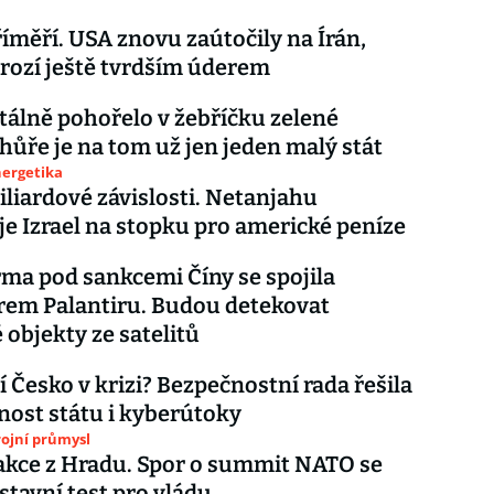
íměří. USA znovu zaútočily na Írán,
ozí ještě tvrdším úderem
tálně pohořelo v žebříčku zelené
 hůře je na tom už jen jeden malý stát
nergetika
liardové závislosti. Netanjahu
je Izrael na stopku pro americké peníze
rma pod sankcemi Číny se spojila
rem Palantiru. Budou detekovat
 objekty ze satelitů
í Česko v krizi? Bezpečnostní rada řešila
nost státu i kyberútoky
ojní průmysl
akce z Hradu. Spor o summit NATO se
stavní test pro vládu