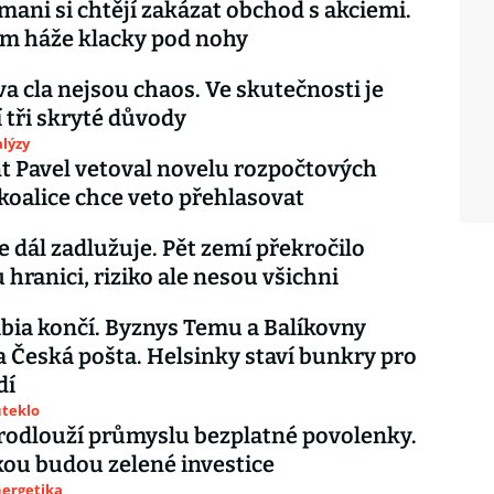
ani si chtějí zakázat obchod s akciemi.
m háže klacky pod nohy
 cla nejsou chaos. Ve skutečnosti je
 tři skryté důvody
lýzy
t Pavel vetoval novelu rozpočtových
koalice chce veto přehlasovat
e dál zadlužuje. Pět zemí překročilo
 hranici, riziko ale nesou všichni
bia končí. Byznys Temu a Balíkovny
a Česká pošta. Helsinky staví bunkry pro
dí
uteklo
rodlouží průmyslu bezplatné povolenky.
ou budou zelené investice
nergetika