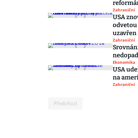
reformá
Zahraniční
USA znov
odvetou 
uzavřen
Zahraniční
Srovnání
nedopad
Ekonomika
USA udeř
na ameri
Zahraniční
Předchozí