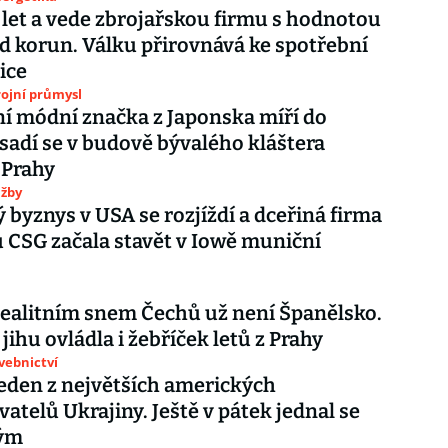
 let a vede zbrojařskou firmu s hodnotou
rd korun. Válku přirovnává ke spotřební
ice
ojní průmysl
í módní značka z Japonska míří do
sadí se v budově bývalého kláštera
 Prahy
užby
 byznys v USA se rozjíždí a dceřiná firma
 CSG začala stavět v Iowě muniční
ealitním snem Čechů už není Španělsko.
jihu ovládla i žebříček letů z Prahy
avebnictví
eden z největších amerických
atelů Ukrajiny. Ještě v pátek jednal se
ým