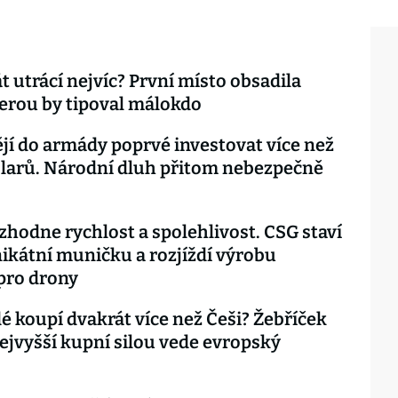
át utrácí nejvíc? První místo obsadila
erou by tipoval málokdo
jí do armády poprvé investovat více než
olarů. Národní dluh přitom nebezpečně
zhodne rychlost a spolehlivost. CSG staví
ikátní muničku a rozjíždí výrobu
pro drony
idé koupí dvakrát více než Češi? Žebříček
nejvyšší kupní silou vede evropský