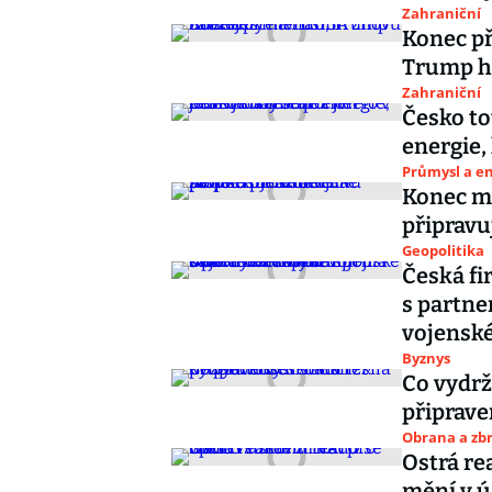
Zahraniční
Konec př
Trump hr
Zahraniční
Česko to
energie,
Průmysl a e
Konec mi
připravu
Geopolitika
Česká fi
s partne
vojenské
Byznys
Co vydrž
připrave
Obrana a zbr
Ostrá re
mění v ú