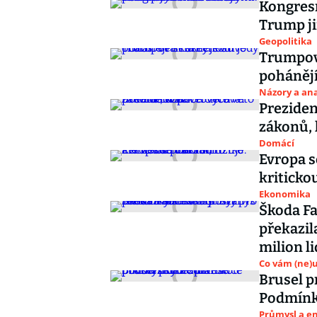
Kongresm
Trump ji
Geopolitika
Trumpova
pohánějí
Názory a ana
Preziden
zákonů, 
Domácí
Evropa s
kritickou
Ekonomika
Škoda Fa
překazil
milion li
Co vám (ne)
Brusel p
Podmínk
Průmysl a e