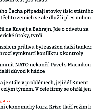
ho Čecha připadají stovky tisíc státního
 těchto zemích se ale dluží i přes milion
řil na Kuvajt a Bahrajn. Jde o odvetu za
rické útoky, tvrdí
ském průlivu byl zasažen další tanker,
hrozí vymknutí konfliktu z kontroly
ummit NATO nekončí. Pavel s Macinkou
 další důvod k hádce
a je stále v problémech, její šéf Kment
s celým týmem. V čele firmy se ohřál jen
gistika
í ekonomický kurz. Krize tlačí režim k