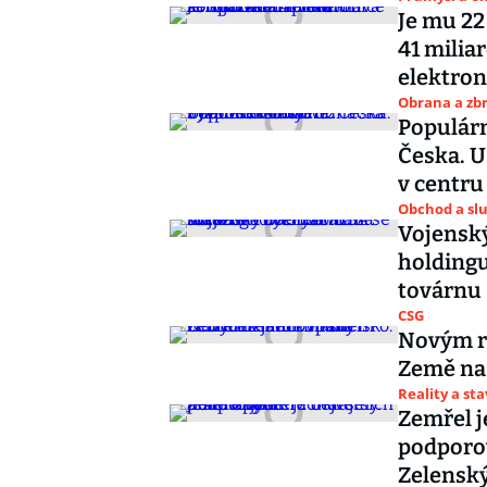
Je mu 22
41 milia
elektron
Obrana a zbr
Populárn
Česka. U
v centru
Obchod a sl
Vojenský
holdingu
továrnu
CSG
Novým r
Země na 
Reality a st
Zemřel j
podporov
Zelensk