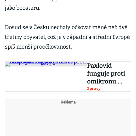
jako boosteru.
Dosud se v Česku nechaly očkovat méně než dvě
třetiny obyvatel, což je v západní a střední Evropě
spíš menší proočkovanost.
Paxlovid
funguje proti
omikronu.
Pilulka Pfizeru
Zprávy
může pacienty
zachránit před
hospitalizací