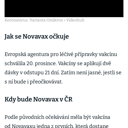
Koronavirus: Varianta Omikron • Videohub
Jak se Novavax očkuje
Evropská agentura pro léčivé přípravky vakcínu
schválila 20. prosince. Vakcíny se aplikují dvě
dávky v odstupu 21 dní. Zatím není jasné, jestli se
s ní bude i přeočkovávat.
Kdy bude Novavax v ČR
Podle původních očekávání měla být vakcína
od Novavaxu jedna z prvních, která dostane