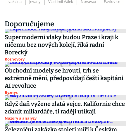
vakcína
Jevany
Vlastimil Válek
Novavax
Pavlovice
Doporučujeme
Supermoderní vlaky budou Praze i kraji k
ničemu bez nových kolejí, říká radní
Borecký
Rozhovory
Obchodní modely se hroutí, trh se
extrémně mění, předpovídají čeští kapitáni
AI revoluce
Byznys
Když daň vyžene zlatá vejce. Kalifornie chce
zdanit miliardáře, ti raději utíkají
Názory a analýzy
Železniční zakázka století míří k Českým