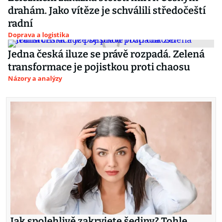
drahám. Jako vítěze je schválili středočeští
radní
Doprava a logistika
Jedna česká iluze se právě rozpadá. Zelená
transformace je pojistkou proti chaosu
Názory a analýzy
Jak spolehlivě zakryjete šediny? Tohle