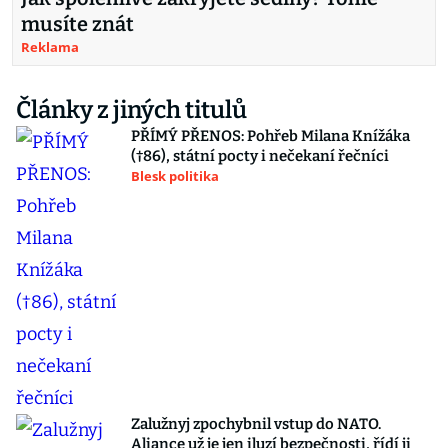
musíte znát
Reklama
Články z jiných titulů
PŘÍMÝ PŘENOS: Pohřeb Milana Knížáka
(†86), státní pocty i nečekaní řečníci
Blesk politika
Zalužnyj zpochybnil vstup do NATO.
Aliance už je jen iluzí bezpečnosti, řídí ji