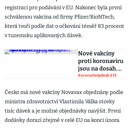
registraci pro podávání v EU. Nakonec byla první
schválenou vakcína od firmy Pfizer/BioNTech,
která tvoří podle dat o očkování téměř 83 procent
v tuzemsku aplikovaných dávek.
Nové vakcíny
proti koronaviru
jsou na dosah.
Společnosti
KoronaHelpdesk E15
připravují i
tablety
Česko má nové vakcíny Novavax objednány podle
ministra zdravotnictví Vlastimila Válka stovky
tisíc dávek a je možné objednávky navýšit. První
dodávky dorazí zřejmě v celé EU na konci února.