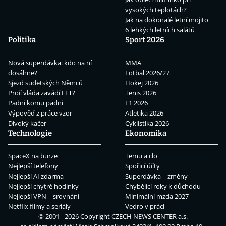
vysokých teplotách?
Jak na dokonalé letní mojito
6 lehkých letních salátů
Politika
Sport 2026
Nová superdávka: kdo na ní
MMA
dosáhne?
Fotbal 2026/27
Sjezd sudetských Němců
Hokej 2026
Proč vláda zavádí EET?
Tenis 2026
Padni komu padni
F1 2026
Výpověď z práce vzor
Atletika 2026
Divoký kačer
Cyklistika 2026
Technologie
Ekonomika
SpaceX na burze
Temu a clo
Nejlepší telefony
Spořicí účty
Nejlepší AI zdarma
Superdávka – změny
Nejlepší chytré hodinky
Chybějící roky k důchodu
Nejlepší VPN – srovnání
Minimální mzda 2027
Netflix filmy a seriály
Vedro v práci
© 2001 - 2026 Copyright
CZECH NEWS CENTER a.s.