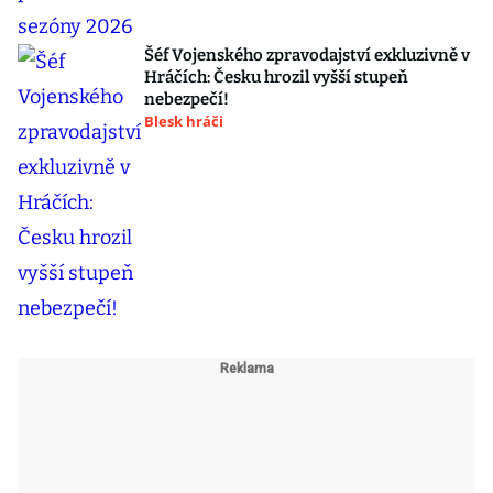
Šéf Vojenského zpravodajství exkluzivně v
Hráčích: Česku hrozil vyšší stupeň
nebezpečí!
Blesk hráči