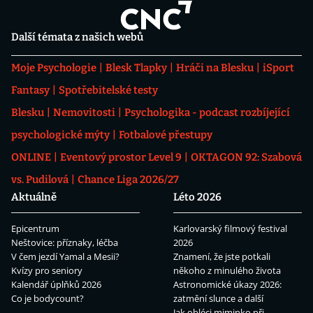
Další témata z našich webů
Moje Psychologie
Blesk Tlapky
Hráči na Blesku
iSport
Fantasy
Spotřebitelské testy
Blesku
Nemovitosti
Psychologika - podcast rozbíjející
psychologické mýty
Fotbalové přestupy
ONLINE
Eventový prostor Level 9
OKTAGON 92: Szabová
vs. Pudilová
Chance Liga 2026/27
Aktuálně
Léto 2026
Epicentrum
Karlovarský filmový festival
Neštovice: příznaky, léčba
2026
V čem jezdí Yamal a Mesii?
Znamení, že jste potkali
Kvízy pro seniory
někoho z minulého života
Kalendář úplňků 2026
Astronomické úkazy 2026:
Co je bodycount?
zatmění slunce a další
Jak obléci miminko při