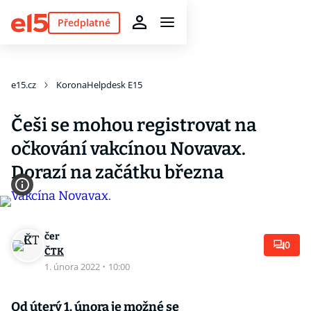
Předplatné
e15.cz
KoronaHelpdesk E15
Češi se mohou registrovat na
očkování vakcínou Novavax.
Dorazí na začátku března
čer
0
ČTK
1. února 2022
·
10:00
Od úterý 1. února je možné se