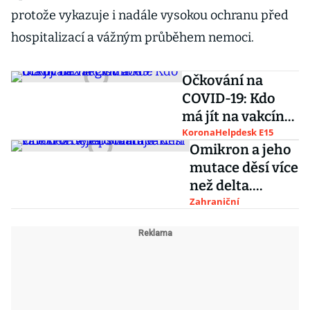
protože vykazuje i nadále vysokou ochranu před
hospitalizací a vážným průběhem nemoci.
Očkování na
COVID-19: Kdo
má jít na vakcínu
a kde očkují bez
KoronaHelpdesk E15
Omikron a jeho
registrace
mutace děsí více
než delta.
Startuje závod
Zahraniční
ve vylepšování
vakcín