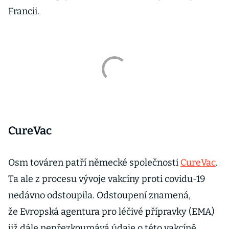
Francii.
CureVac
Osm továren patří německé společnosti
CureVac
.
Ta ale z procesu vývoje vakcíny proti covidu-19
nedávno odstoupila. Odstoupení znamená,
že Evropská agentura pro léčivé přípravky (EMA)
již dále nepřezkoumává údaje o této vakcíně.