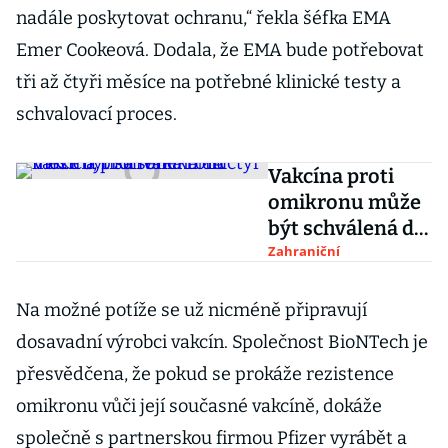
nadále poskytovat ochranu,“ řekla šéfka EMA
Emer Cookeová. Dodala, že EMA bude potřebovat
tři až čtyři měsíce na potřebné klinické testy a
schvalovací proces.
Vakcína proti
omikronu může
být schválená do
čtyř měsíců, říká
Zahraniční
šéfka EMA
Na možné potíže se už nicméně připravují
dosavadní výrobci vakcín. Společnost BioNTech je
přesvědčena, že pokud se prokáže rezistence
omikronu vůči její současné vakcíně, dokáže
společně s partnerskou firmou Pfizer vyrábět a