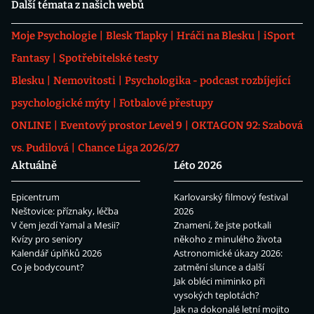
Další témata z našich webů
Moje Psychologie
Blesk Tlapky
Hráči na Blesku
iSport
Fantasy
Spotřebitelské testy
Blesku
Nemovitosti
Psychologika - podcast rozbíjející
psychologické mýty
Fotbalové přestupy
ONLINE
Eventový prostor Level 9
OKTAGON 92: Szabová
vs. Pudilová
Chance Liga 2026/27
Aktuálně
Léto 2026
Epicentrum
Karlovarský filmový festival
Neštovice: příznaky, léčba
2026
V čem jezdí Yamal a Mesii?
Znamení, že jste potkali
Kvízy pro seniory
někoho z minulého života
Kalendář úplňků 2026
Astronomické úkazy 2026:
Co je bodycount?
zatmění slunce a další
Jak obléci miminko při
vysokých teplotách?
Jak na dokonalé letní mojito