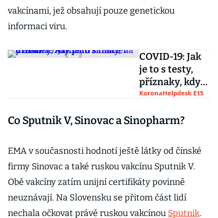
vakcínami, jež obsahují pouze genetickou
informaci viru.
COVID-19: Jak
je to s testy,
příznaky, kdy
platí karanténa
KoronaHelpdesk E15
a izolace.
Co Sputnik V, Sinovac a Sinopharm?
Aktuální
situace v
Česku
EMA v současnosti hodnotí ještě látky od čínské
firmy Sinovac a také ruskou vakcínu Sputnik V.
Obě vakcíny zatím unijní certifikáty povinně
neuznávají. Na Slovensku se přitom část lidí
nechala očkovat právě ruskou vakcínou
Sputnik
.