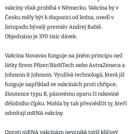
vakcíny však probíhá v Německu. Vakcína by v
Česku měly být k dispozici od ledna, uvedl v
listopadu bývalý premiér Andrej Babiš.
Objednáno je 370 tisíc dávek.
Vakcína Novavax funguje na jiném principu než
látky firem Pfizer/BioNTech nebo AstraZeneca a
Johnson & Johnson. Využívá technologii, která již
funguje například ve vakcínách proti chřipce,
žloutence typu B, pásovému oparu či rakovině
děložního čípku. Mohla by tak přesvědčit ty, kteří
odmítají mRNA vakcíny.
Oproti mRNA vakcínám nevzniká totiž klíčový