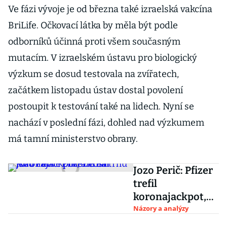
Ve fázi vývoje je od března také izraelská vakcína
BriLife. Očkovací látka by měla být podle
odborníků účinná proti všem současným
mutacím. V izraelském ústavu pro biologický
výzkum se dosud testovala na zvířatech,
začátkem listopadu ústav dostal povolení
postoupit k testování také na lidech. Nyní se
nachází v poslední fázi, dohled nad výzkumem
má tamní ministerstvo obrany.
Jozo Perič: Pfizer
trefil
koronajackpot,
ale na trhu jsou i
Názory a analýzy
nové příležitosti