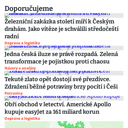
Doporučujeme
Železniční zakázka století míří k Českým
drahám. Jako vítěze je schválili středočeští
radní
Doprava a logistika
Jedna česká iluze se právě rozpadá. Zelená
transformace je pojistkou proti chaosu
Názory a analýzy
Tekuté zlato opět dostojí své přezdívce.
Zdražení běžné potraviny brzy pocítí i Češi
Potraviny
Obří obchod v letectví. Americké Apollo
kupuje easyJet za 161 miliard korun
Doprava a logistika