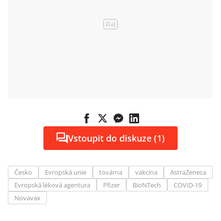
Vstoupit do diskuze (1)
Česko
Evropská unie
továrna
vakcína
AstraZeneca
Evropská léková agentura
Pfizer
BioNTech
COVID-19
Novavax