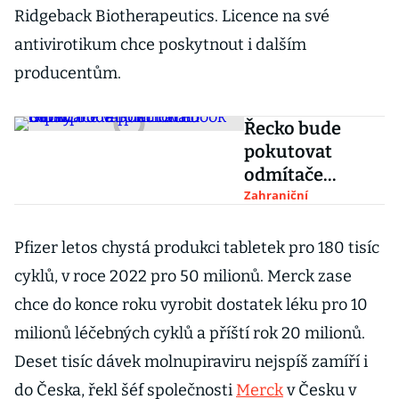
Ridgeback Biotherapeutics. Licence na své
antivirotikum chce poskytnout i dalším
producentům.
Řecko bude
pokutovat
odmítače
vakcín.
Zahraniční
Facebook musí
prodat
Pfizer letos chystá produkci tabletek pro 180 tisíc
platformu Giphy
cyklů, v roce 2022 pro 50 milionů. Merck zase
chce do konce roku vyrobit dostatek léku pro 10
milionů léčebných cyklů a příští rok 20 milionů.
Deset tisíc dávek molnupiraviru nejspíš zamíří i
do Česka, řekl šéf společnosti
Merck
v Česku v