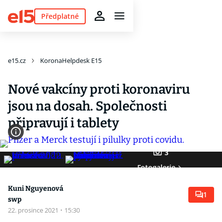
Předplatné
e15.cz
KoronaHelpdesk E15
Nové vakcíny proti koronaviru
jsou na dosah. Společnosti
připravují i tablety
3
Fotogalerie
Kuni Nguyenová
1
swp
22. prosince 2021
·
15:30