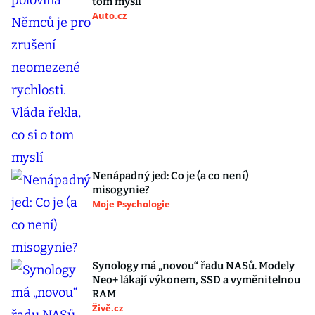
tom myslí
Auto.cz
Nenápadný jed: Co je (a co není)
misogynie?
Moje Psychologie
Synology má „novou“ řadu NASů. Modely
Neo+ lákají výkonem, SSD a vyměnitelnou
RAM
Živě.cz