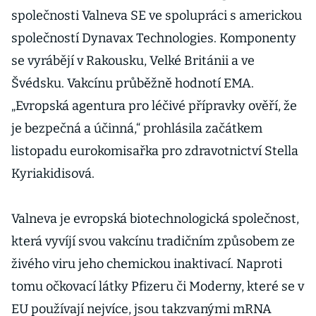
společnosti Valneva SE ve spolupráci s americkou
společností Dynavax Technologies. Komponenty
se vyrábějí v Rakousku, Velké Británii a ve
Švédsku. Vakcínu průběžně hodnotí EMA.
„Evropská agentura pro léčivé přípravky ověří, že
je bezpečná a účinná,“ prohlásila začátkem
listopadu eurokomisařka pro zdravotnictví Stella
Kyriakidisová.
Valneva je evropská biotechnologická společnost,
která vyvíjí svou vakcínu tradičním způsobem ze
živého viru jeho chemickou inaktivací. Naproti
tomu očkovací látky Pfizeru či Moderny, které se v
EU používají nejvíce, jsou takzvanými mRNA