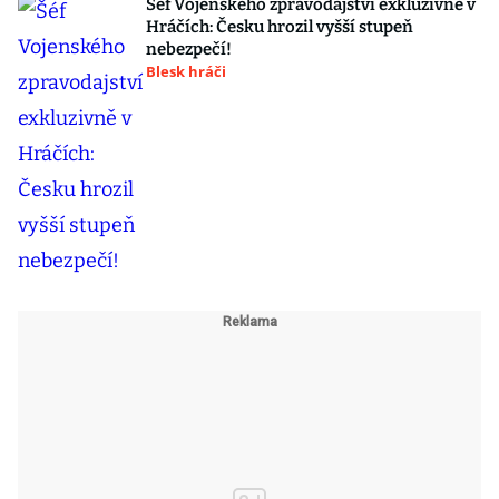
Šéf Vojenského zpravodajství exkluzivně v
Hráčích: Česku hrozil vyšší stupeň
nebezpečí!
Blesk hráči