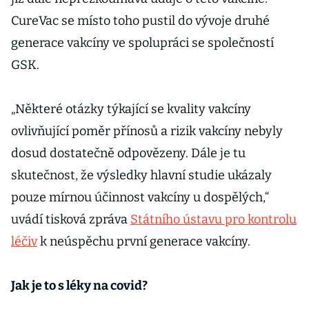
CureVac se místo toho pustil do vývoje druhé
generace vakcíny ve spolupráci se společností
GSK.
„Některé otázky týkající se kvality vakcíny
ovlivňující poměr přínosů a rizik vakcíny nebyly
dosud dostatečně odpovězeny. Dále je tu
skutečnost, že výsledky hlavní studie ukázaly
pouze mírnou účinnost vakcíny u dospělých,“
uvádí tisková zpráva
Státního ústavu pro kontrolu
léčiv
k neúspěchu první generace vakcíny.
Jak je to s léky na covid?