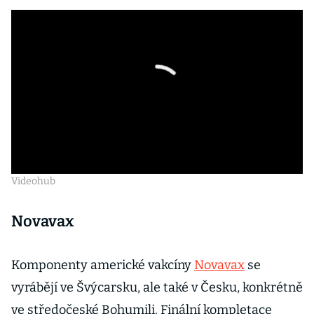
Videohub
Novavax
Komponenty americké vakcíny
Novavax
se
vyrábějí ve Švýcarsku, ale také v Česku, konkrétně
ve středočeské Bohumili. Finální kompletace