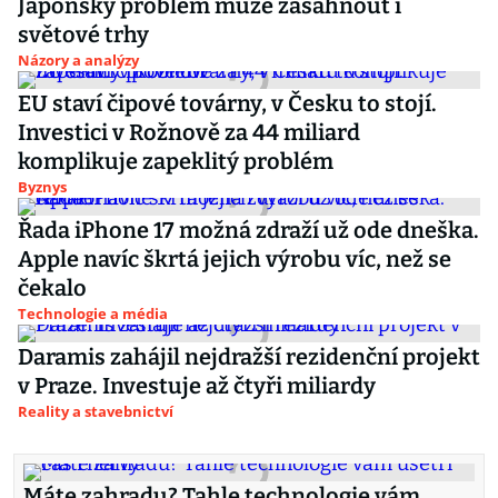
Japonský problém může zasáhnout i
světové trhy
Názory a analýzy
EU staví čipové továrny, v Česku to stojí.
Investici v Rožnově za 44 miliard
komplikuje zapeklitý problém
Byznys
Řada iPhone 17 možná zdraží už ode dneška.
Apple navíc škrtá jejich výrobu víc, než se
čekalo
Technologie a média
Daramis zahájil nejdražší rezidenční projekt
v Praze. Investuje až čtyři miliardy
Reality a stavebnictví
Máte zahradu? Tahle technologie vám