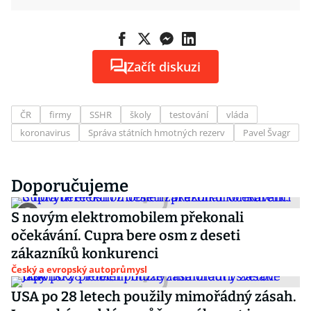
Začít diskuzi
ČR
firmy
SSHR
školy
testování
vláda
koronavirus
Správa státních hmotných rezerv
Pavel Švagr
Doporučujeme
S novým elektromobilem překonali
očekávání. Cupra bere osm z deseti
zákazníků konkurenci
Český a evropský autoprůmysl
USA po 28 letech použily mimořádný zásah.