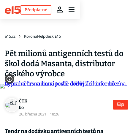
Předplatné
e15.cz
KoronaHelpdesk E15
Pět milionů antigenních testů do
škol dodá Masanta, distributor
českého výrobce
ČTK
0
bo
26. března 2021
·
18:26
Tendr na dodávku antigenních testů na