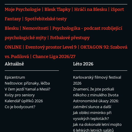
Moje Psychologie
Blesk Tlapky
Hráči na Blesku
iSport
Fantasy
Spotřebitelské testy
Blesku
Nemovitosti
Psychologika - podcast rozbíjející
psychologické mýty
Fotbalové přestupy
ONLINE
Eventový prostor Level 9
OKTAGON 92: Szabová
vs. Pudilová
Chance Liga 2026/27
Aktuálně
Léto 2026
Epicentrum
Karlovarský filmový festival
Neštovice: příznaky, léčba
2026
V čem jezdí Yamal a Mesii?
Znamení, že jste potkali
Kvízy pro seniory
někoho z minulého života
Kalendář úplňků 2026
Astronomické úkazy 2026:
Co je bodycount?
zatmění slunce a další
Jak obléci miminko při
vysokých teplotách?
Jak na dokonalé letní mojito
6 lehkých letních salátů