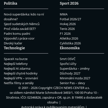
Politika
Sport 2026
Nová superdávka: kdo na ní
MMA
dosáhne?
Fotbal 2026/27
Sjezd sudetských Němců
Hokej 2026
Proč vláda zavádí EET?
Tenis 2026
Padni komu padni
F1 2026
Výpověď z práce vzor
Atletika 2026
Divoký kačer
Cyklistika 2026
Technologie
Ekonomika
SpaceX na burze
Smrt OSVČ
Nejlepší telefony
Spořicí účty
Nejlepší AI zdarma
Superdávka – změny
Nejlepší chytré hodinky
Důchody 2027
Nejlepší VPN – srovnání
Minimální mzda 2027
Netflix filmy a seriály
Senior Pas – slevy
© 2001 - 2026 Copyright
CZECH NEWS CENTER a.s.
se sídlem náměstí Marie Schmolkové 3493/1, 100 00 Praha 10 -
Strašnice, IČO: 02346826, zapsána v OR, sp.zn. B 19490 a dodavatelé
obsahu
Autorská práva k publikovaným materiálům