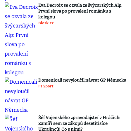
Eva Decroix se ozvala ze švýcarských Alp:
První slova po provalení románku s
kolegou
Blesk.cz
Domenicali nevyloučil návrat GP Německa
F1 Sport
Šéf Vojenského zpravodajství v Hráčích:
Zamíří sem ze zákopů desetitisíce
Ukrajinců! Co s nimi?