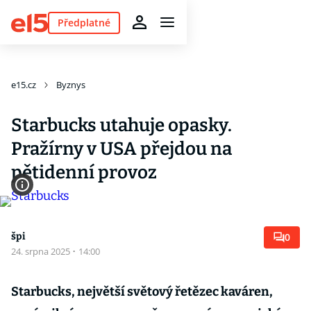
Předplatné
e15.cz
Byznys
Starbucks utahuje opasky.
Pražírny v USA přejdou na
pětidenní provoz
špi
0
24. srpna 2025
·
14:00
Starbucks, největší světový řetězec kaváren,