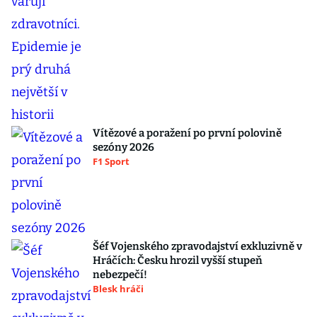
Vítězové a poražení po první polovině
sezóny 2026
F1 Sport
Šéf Vojenského zpravodajství exkluzivně v
Hráčích: Česku hrozil vyšší stupeň
nebezpečí!
Blesk hráči