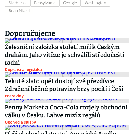
Starbucks
Pensylvánie
Georgie
Washington
Brian Niccol
Doporučujeme
Železniční zakázka století míří k Českým
drahám. Jako vítěze je schválili středočeští
radní
Doprava a logistika
Tekuté zlato opět dostojí své přezdívce.
Zdražení běžné potraviny brzy pocítí i Češi
Potraviny
Penny Market a Coca-Cola rozjely obchodní
válku v Česku. Lahve mizí z regálů
Obchod a služby
Obří obchod v letectví. Americké Apollo