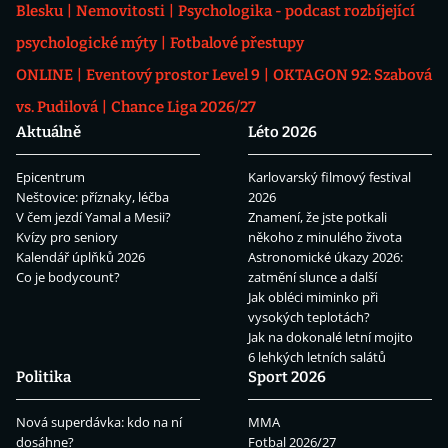
Blesku
Nemovitosti
Psychologika - podcast rozbíjející
psychologické mýty
Fotbalové přestupy
ONLINE
Eventový prostor Level 9
OKTAGON 92: Szabová
vs. Pudilová
Chance Liga 2026/27
Aktuálně
Léto 2026
Epicentrum
Karlovarský filmový festival
Neštovice: příznaky, léčba
2026
V čem jezdí Yamal a Mesii?
Znamení, že jste potkali
Kvízy pro seniory
někoho z minulého života
Kalendář úplňků 2026
Astronomické úkazy 2026:
Co je bodycount?
zatmění slunce a další
Jak obléci miminko při
vysokých teplotách?
Jak na dokonalé letní mojito
6 lehkých letních salátů
Politika
Sport 2026
Nová superdávka: kdo na ní
MMA
dosáhne?
Fotbal 2026/27