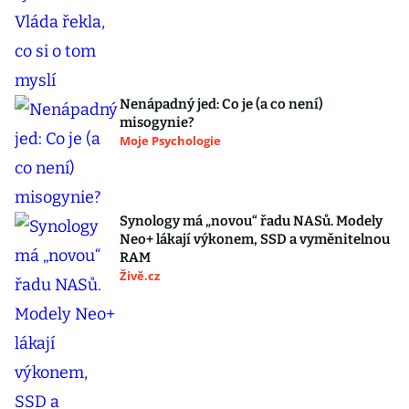
Nenápadný jed: Co je (a co není)
misogynie?
Moje Psychologie
Synology má „novou“ řadu NASů. Modely
Neo+ lákají výkonem, SSD a vyměnitelnou
RAM
Živě.cz