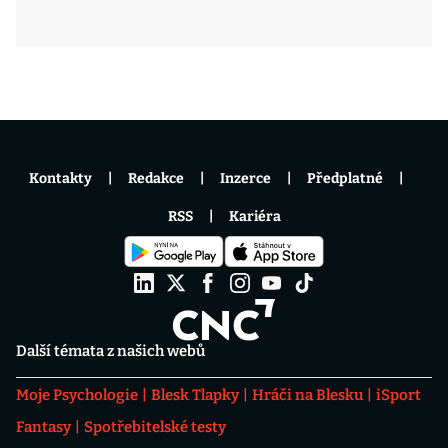
Kontakty
Redakce
Inzerce
Předplatné
RSS
Kariéra
Další témata z našich webů
Moje Psychologie
Blesk Tlapky
Hráči na Blesku
iSport
Fantasy
Spotřebitelské testy