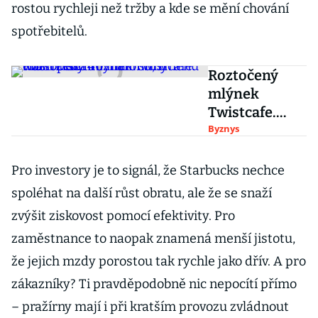
rostou rychleji než tržby a kde se mění chování
spotřebitelů.
Roztočený
mlýnek
Twistcafe.
Hlásí zisk 140
Byznys
milionů,
změnu
Pro investory je to signál, že Starbucks nechce
vlastníků a
spoléhat na další růst obratu, ale že se snaží
rozhání stíny
zvýšit ziskovost pomocí efektivity. Pro
dluhopisářů
zaměstnance to naopak znamená menší jistotu,
že jejich mzdy porostou tak rychle jako dřív. A pro
zákazníky? Ti pravděpodobně nic nepocítí přímo
– pražírny mají i při kratším provozu zvládnout