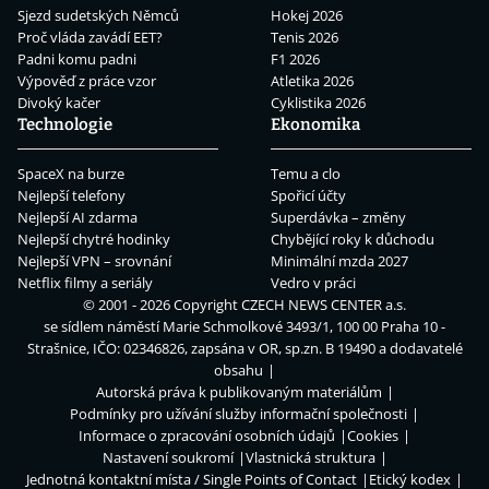
Sjezd sudetských Němců
Hokej 2026
Proč vláda zavádí EET?
Tenis 2026
Padni komu padni
F1 2026
Výpověď z práce vzor
Atletika 2026
Divoký kačer
Cyklistika 2026
Technologie
Ekonomika
SpaceX na burze
Temu a clo
Nejlepší telefony
Spořicí účty
Nejlepší AI zdarma
Superdávka – změny
Nejlepší chytré hodinky
Chybějící roky k důchodu
Nejlepší VPN – srovnání
Minimální mzda 2027
Netflix filmy a seriály
Vedro v práci
© 2001 - 2026 Copyright
CZECH NEWS CENTER a.s.
se sídlem náměstí Marie Schmolkové 3493/1, 100 00 Praha 10 -
Strašnice, IČO: 02346826, zapsána v OR, sp.zn. B 19490 a dodavatelé
obsahu
Autorská práva k publikovaným materiálům
Podmínky pro užívání služby informační společnosti
Informace o zpracování osobních údajů
Cookies
Nastavení soukromí
Vlastnická struktura
Jednotná kontaktní místa / Single Points of Contact
Etický kodex