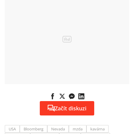
Začít diskuzi
USA
Bloomberg
Nevada
mzda
kavárna