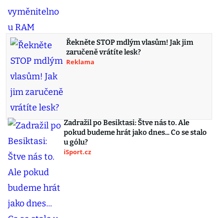
Řekněte STOP mdlým vlasům! Jak jim
zaručeně vrátíte lesk?
Reklama
Zadražil po Besiktasi: Štve nás to. Ale
pokud budeme hrát jako dnes... Co se stalo
u gólu?
iSport.cz