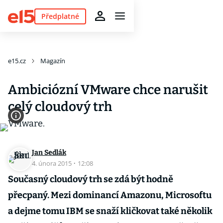
Předplatné
e15.cz
Magazín
Ambiciózní VMware chce narušit
celý cloudový trh
Jan Sedlák
4. února 2015
·
12:08
Současný cloudový trh se zdá být hodně
přecpaný. Mezi dominancí Amazonu, Microsoftu
a dejme tomu IBM se snaží kličkovat také několik