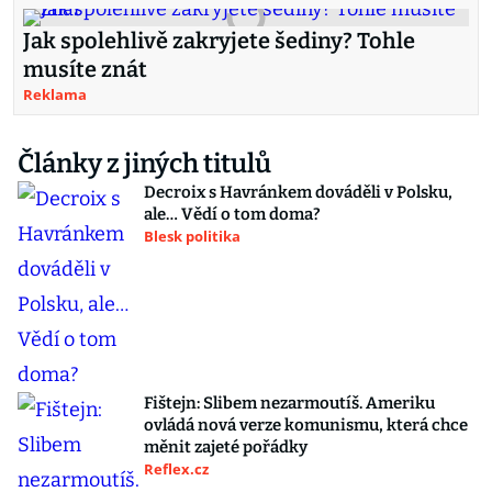
Jak spolehlivě zakryjete šediny? Tohle
musíte znát
Reklama
Články z jiných titulů
Decroix s Havránkem dováděli v Polsku,
ale… Vědí o tom doma?
Blesk politika
Fištejn: Slibem nezarmoutíš. Ameriku
ovládá nová verze komunismu, která chce
měnit zajeté pořádky
Reflex.cz