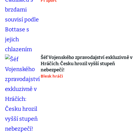
F1 Sport
Šéf Vojenského zpravodajství exkluzivně v
Hráčích: Česku hrozil vyšší stupeň
nebezpečí!
Blesk hráči