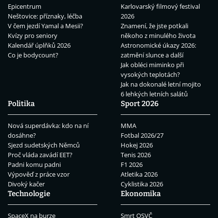
Epicentrum
Karlovarský filmový festival
Neštovice: příznaky, léčba
2026
V čem jezdí Yamal a Mesii?
Znamení, že jste potkali
Kvízy pro seniory
někoho z minulého života
Kalendář úplňků 2026
Astronomické úkazy 2026:
Co je bodycount?
zatmění slunce a další
Jak obléci miminko při
vysokých teplotách?
Jak na dokonalé letní mojito
6 lehkých letních salátů
Politika
Sport 2026
Nová superdávka: kdo na ní
MMA
dosáhne?
Fotbal 2026/27
Sjezd sudetských Němců
Hokej 2026
Proč vláda zavádí EET?
Tenis 2026
Padni komu padni
F1 2026
Výpověď z práce vzor
Atletika 2026
Divoký kačer
Cyklistika 2026
Technologie
Ekonomika
SpaceX na burze
Smrt OSVČ