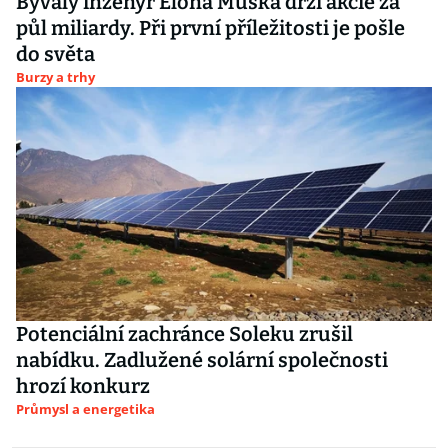
Bývalý inženýr Elona Muska drží akcie za
půl miliardy. Při první příležitosti je pošle
do světa
Burzy a trhy
Potenciální zachránce Soleku zrušil
nabídku. Zadlužené solární společnosti
hrozí konkurz
Průmysl a energetika