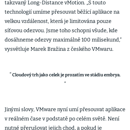
takzvaný Long-Distance vMotion. „S touto
technologií umíme přesouvat běžící aplikace na
velkou vzdálenost, která je limitována pouze
síťovou odezvou. Jsme toho schopni všude, kde
dosáhneme odezvy maximálně 100 milisekund,“
vysvětluje Marek Bražina z českého VMwaru.
Cloudový trh jako celek je prozatím ve stádiu embrya.
Jinými slovy, VMware nyní umí přesouvat aplikace
v reálném čase v podstatě po celém světě. Není
nutné přerušovat jejich chod, a pokud je