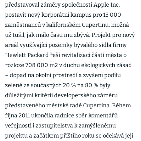
představoval záměry společnosti Apple Inc.
postavit nový korporátní kampus pro 13 000
zaměstnanců v kalifornském Cupertinu, možná
už tušil, jak málo času mu zbývá. Projekt pro nový
areál využívající pozemky bývalého sídla firmy
Hewlett Packard řeší revitalizaci části města o
rozloze 708 000 m2 v duchu ekologických zásad
– dopad na okolní prostředí a zvýšení podílu
zeleně ze současných 20 % na 80 % byly
důležitými kritérii developerského záměru
představeného městské radě Cupertina. Během
října 2011 ukončila radnice sběr komentářů
veřejnosti i zastupitelstva k zamýšlenému
projektu a začátkem příštího roku se očekává její