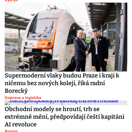
Supermoderní vlaky budou Praze i kraji k
ničemu bez nových kolejí, říká radní
Borecký
Doprava a logistika
Obchodní modely se hroutí, trh se
extrémně mění, předpovídají čeští kapitáni
AI revoluce
Byznys