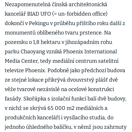
Nezapomenutelná čínská architektonická
kancelář BIAD UFO (= un-forbidden office)
dokončí v Pekingu v průběhu příštího roku další z
monumentů oblíbeného tvaru prstence. Na
pozemku o 1,8 hektaru v jihozápadním rohu
parku Chaoyang vzniká Phoenix International
Media Center, tedy mediální centrum satelitní
televize Phoenix. Podobně jako předchozí budova
ze stejné lokace přikrývá dvouvrstvý plášť dvě
věže tvarově nezávislé na ocelové konstrukci
fasády. Skořápka s izolační funkcí balí dvě budovy,
v nichž se skrývá 65 000 m2 mediálních a
produkčních kanceláří i vysílacího studia, do
jednoho úhledného balíčku, v němž jsou zahrnuty