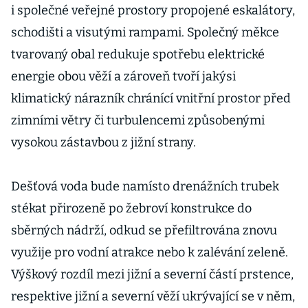
i společné veřejné prostory propojené eskalátory,
schodišti a visutými rampami. Společný měkce
tvarovaný obal redukuje spotřebu elektrické
energie obou věží a zároveň tvoří jakýsi
klimatický nárazník chránící vnitřní prostor před
zimními větry či turbulencemi způsobenými
vysokou zástavbou z jižní strany.
Dešťová voda bude namísto drenážních trubek
stékat přirozeně po žebroví konstrukce do
sběrných nádrží, odkud se přefiltrována znovu
využije pro vodní atrakce nebo k zalévání zeleně.
Výškový rozdíl mezi jižní a severní částí prstence,
respektive jižní a severní věží ukrývající se v něm,