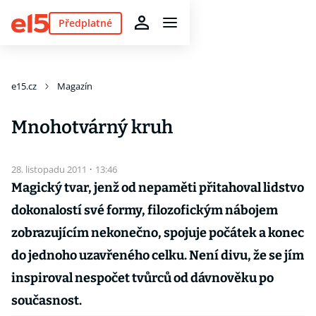
Předplatné
e15.cz
Magazín
Mnohotvárný kruh
28. listopadu 2011
·
13:46
Magický tvar, jenž od nepaměti přitahoval lidstvo
dokonalostí své formy, filozofickým nábojem
zobrazujícím nekonečno, spojuje počátek a konec
do jednoho uzavřeného celku. Není divu, že se jím
inspiroval nespočet tvůrců od dávnověku po
současnost.