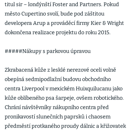
titul sir – londýnští Foster and Partners. Pokud
město Cupertino svolí, bude pod záštitou
developera Arup a prováděcí firmy Kier & Wright
dokončena realizace projektu do roku 2015.
#####Nákupy s parkovou úpravou
Zkrabacená kůže z lesklé nerezové oceli volně
obepíná sedmipodlažní budovu obchodního
centra Liverpool v mexickém Huixquilucanu jako
kůže oblíbeného psa šarpeje, ovšem robotického.
Chrání návštěvníky nákupního centra před
pronikavostí slunečních paprsků i chaosem
předměstí protkaného proudy dálnic a křižovatek