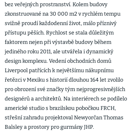
bez veřejných prostranství. Kolem budovy
zkonstruované na 30 000 m2 v rychlém tempu
svižně proudí každodenní život, málo příznivý
přístupu pěších. Rychlost se stala důležitým
faktorem nejen při výstavbě budovy během
jediného roku 2011, ale utvářela i dynamický
design komplexu. Vedení obchodních domů
Liverpool patřících k největšímu nákupnímu
řetězci v Mexiku s historií dlouhou 164 let zvolilo
pro obrození své značky tým nejprogresivnějších
designérů a architektů. Na interiérech se podílelo
americké studio s brazilskou pobočkou FRCH,
střešní zahradu projektoval Newyorčan Thomas
Balsley a prostory pro gurmány JHP.