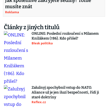
Jak spolehlivě zakryjete šediny? Tohle
musíte znát
Reklama
Články z jiných titulů
ONLINE: Poslední rozloučení s Milanem
Knížákem (†86). Kdo přišel?
Blesk politika
Zalužnyj zpochybnil vstup do NATO.
Aliance už je jen iluzí bezpečnosti, řídí ji
staré doktríny
Reflex.cz