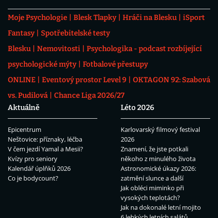
Moje Psychologie
Blesk Tlapky
Hráči na Blesku
iSport
Fantasy
Spotřebitelské testy
Blesku
Nemovitosti
Psychologika - podcast rozbíjející
psychologické mýty
Fotbalové přestupy
ONLINE
Eventový prostor Level 9
OKTAGON 92: Szabová
vs. Pudilová
Chance Liga 2026/27
Aktuálně
Léto 2026
Epicentrum
Karlovarský filmový festival
Neštovice: příznaky, léčba
2026
V čem jezdí Yamal a Mesii?
Znamení, že jste potkali
Kvízy pro seniory
někoho z minulého života
Kalendář úplňků 2026
Astronomické úkazy 2026:
Co je bodycount?
zatmění slunce a další
Jak obléci miminko při
vysokých teplotách?
Jak na dokonalé letní mojito
6 lehkých letních salátů