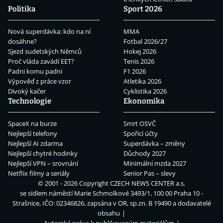
Politika
Sport 2026
Nová superdávka: kdo na ní
MMA
dosáhne?
Fotbal 2026/27
Sjezd sudetských Němců
Hokej 2026
Proč vláda zavádí EET?
Tenis 2026
Padni komu padni
F1 2026
Výpověď z práce vzor
Atletika 2026
Divoký kačer
Cyklistika 2026
Technologie
Ekonomika
SpaceX na burze
Smrt OSVČ
Nejlepší telefony
Spořicí účty
Nejlepší AI zdarma
Superdávka – změny
Nejlepší chytré hodinky
Důchody 2027
Nejlepší VPN – srovnání
Minimální mzda 2027
Netflix filmy a seriály
Senior Pas – slevy
© 2001 - 2026 Copyright
CZECH NEWS CENTER a.s.
se sídlem náměstí Marie Schmolkové 3493/1, 100 00 Praha 10 -
Strašnice, IČO: 02346826, zapsána v OR, sp.zn. B 19490 a dodavatelé
obsahu
Autorská práva k publikovaným materiálům