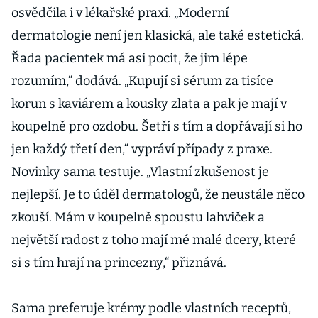
ruské a čínské
osvědčila i v lékařské praxi. „Moderní
vakcíny
dermatologie není jen klasická, ale také estetická.
Řada pacientek má asi pocit, že jim lépe
rozumím,“ dodává. „Kupují si sérum za tisíce
korun s kaviárem a kousky zlata a pak je mají v
koupelně pro ozdobu. Šetří s tím a dopřávají si ho
jen každý třetí den,“ vypráví případy z praxe.
Novinky sama testuje. „Vlastní zkušenost je
nejlepší. Je to úděl dermatologů, že neustále něco
zkouší. Mám v koupelně spoustu lahviček a
největší radost z toho mají mé malé dcery, které
si s tím hrají na princezny,“ přiznává.
Sama preferuje krémy podle vlastních receptů,