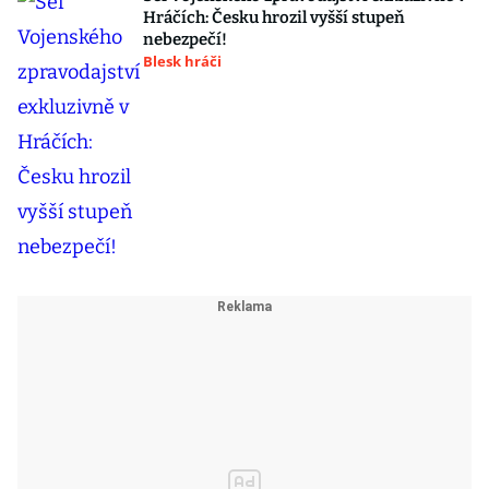
Hráčích: Česku hrozil vyšší stupeň
nebezpečí!
Blesk hráči