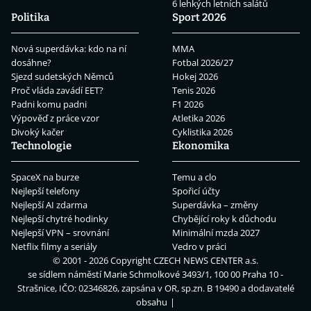
6 lehkých letních salátů
Politika
Sport 2026
Nová superdávka: kdo na ní
MMA
dosáhne?
Fotbal 2026/27
Sjezd sudetských Němců
Hokej 2026
Proč vláda zavádí EET?
Tenis 2026
Padni komu padni
F1 2026
Výpověď z práce vzor
Atletika 2026
Divoký kačer
Cyklistika 2026
Technologie
Ekonomika
SpaceX na burze
Temu a clo
Nejlepší telefony
Spořicí účty
Nejlepší AI zdarma
Superdávka – změny
Nejlepší chytré hodinky
Chybějící roky k důchodu
Nejlepší VPN – srovnání
Minimální mzda 2027
Netflix filmy a seriály
Vedro v práci
© 2001 - 2026 Copyright
CZECH NEWS CENTER a.s.
se sídlem náměstí Marie Schmolkové 3493/1, 100 00 Praha 10 -
Strašnice, IČO: 02346826, zapsána v OR, sp.zn. B 19490 a dodavatelé
obsahu