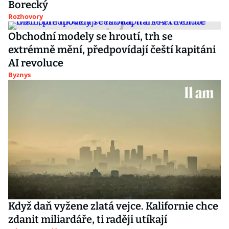
Borecký
Rozhovory
Obchodní modely se hroutí, trh se
extrémně mění, předpovídají čeští kapitáni
AI revoluce
Byznys
Když daň vyžene zlatá vejce. Kalifornie chce
zdanit miliardáře, ti raději utíkají