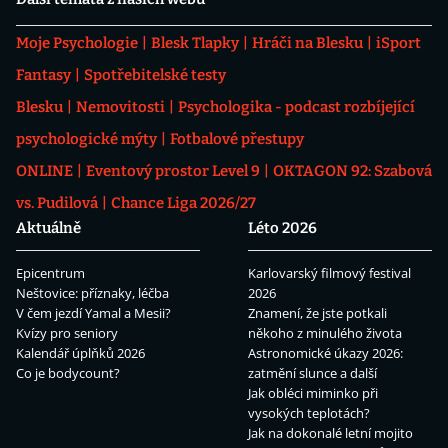
Moje Psychologie
Blesk Tlapky
Hráči na Blesku
iSport
Fantasy
Spotřebitelské testy
Blesku
Nemovitosti
Psychologika - podcast rozbíjející
psychologické mýty
Fotbalové přestupy
ONLINE
Eventový prostor Level 9
OKTAGON 92: Szabová
vs. Pudilová
Chance Liga 2026/27
Aktuálně
Léto 2026
Epicentrum
Karlovarský filmový festival
Neštovice: příznaky, léčba
2026
V čem jezdí Yamal a Mesii?
Znamení, že jste potkali
Kvízy pro seniory
někoho z minulého života
Kalendář úplňků 2026
Astronomické úkazy 2026:
Co je bodycount?
zatmění slunce a další
Jak obléci miminko při
vysokých teplotách?
Jak na dokonalé letní mojito