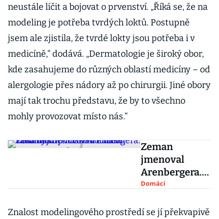
neustále líčit a bojovat o prvenství. „Říká se, že na
modeling je potřeba tvrdých loktů. Postupně
jsem ale zjistila, že tvrdé lokty jsou potřeba i v
medicíně,“ dodává. „Dermatologie je široký obor,
kde zasahujeme do různých oblastí medicíny – od
alergologie přes nádory až po chirurgii. Jiné obory
mají tak trochu představu, že by to všechno
mohly provozovat místo nás.“
Zeman
jmenoval
Arenbergera.
Po ministrovi
Domácí
zdravotnictví
žádá nákup
Znalost modelingového prostředí se jí překvapivě