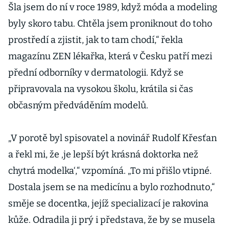
Šla jsem do ní v roce 1989, když móda a modeling
byly skoro tabu. Chtěla jsem proniknout do toho
prostředí a zjistit, jak to tam chodí,“ řekla
magazínu ZEN lékařka, která v Česku patří mezi
přední odborníky v dermatologii. Když se
připravovala na vysokou školu, krátila si čas
občasným předváděním modelů.
„V porotě byl spisovatel a novinář Rudolf Křesťan
a řekl mi, že ‚je lepší být krásná doktorka než
chytrá modelka‘,“ vzpomíná. „To mi přišlo vtipné.
Dostala jsem se na medicínu a bylo rozhodnuto,“
směje se docentka, jejíž specializací je rakovina
kůže. Odradila ji prý i představa, že by se musela