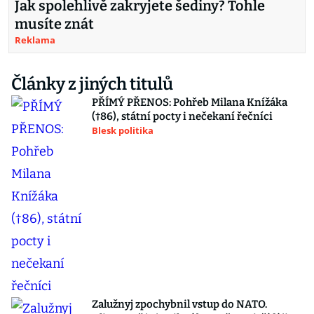
Jak spolehlivě zakryjete šediny? Tohle
musíte znát
Reklama
Články z jiných titulů
PŘÍMÝ PŘENOS: Pohřeb Milana Knížáka
(†86), státní pocty i nečekaní řečníci
Blesk politika
Zalužnyj zpochybnil vstup do NATO.