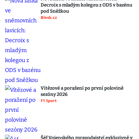
Decroix s mladým kolegou z ODS v bazénu
pod Sněžkou
Blesk.cz
Vítězové a poražení po první polovině
sezóny 2026
F1 Sport
Šéf Vojenského zpravodajství exkluzivně v