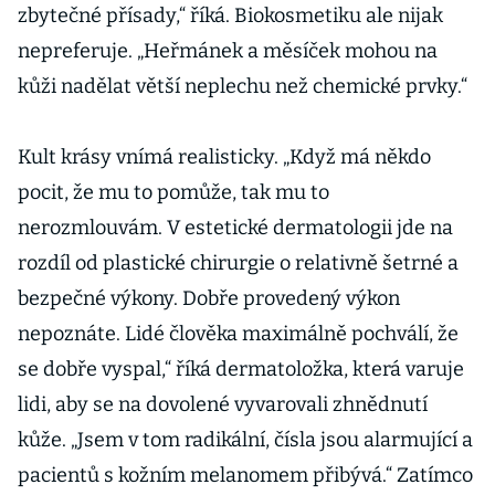
zbytečné přísady,“ říká. Biokosmetiku ale nijak
nepreferuje. „Heřmánek a měsíček mohou na
kůži nadělat větší neplechu než chemické prvky.“
Kult krásy vnímá realisticky. „Když má někdo
pocit, že mu to pomůže, tak mu to
nerozmlouvám. V estetické dermatologii jde na
rozdíl od plastické chirurgie o relativně šetrné a
bezpečné výkony. Dobře provedený výkon
nepoznáte. Lidé člověka maximálně pochválí, že
se dobře vyspal,“ říká dermatoložka, která varuje
lidi, aby se na dovolené vyvarovali zhnědnutí
kůže. „Jsem v tom radikální, čísla jsou alarmující a
pacientů s kožním melanomem přibývá.“ Zatímco