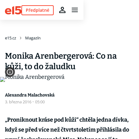
Předplatné
e15.cz
Magazín
Monika Arenbergerová: Co na
kůži, to do žaludku
Alexandra Malachovská
3. března 2016
·
05:00
„Proniknout kráse pod kůži“ chtěla jedna dívka,
když se před více než čtvrtstoletím přihlásila do