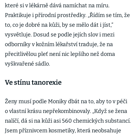
které si v lékárně dává namíchat na míru.
Praktikuje i přírodní prostředky. „Řídím se tím, že
to, co je dobré na kůži, by se mělo dát i jíst,“
vysvětluje. Dosud se podle jejích slov i mezi
odborníky v kožním lékařství traduje, že na
přecitlivělou pleť není nic lepšího než doma
vyškvařené sádlo.
Ve stínu tanorexie
Ženy musí podle Moniky dbát na to, aby to v péči
o vlastní krásu nepřekombinovaly. „Když se žena
nalíčí, dá si na kůži asi 560 chemických substancí.
Jsem příznivcem kosmetiky, která neobsahuje