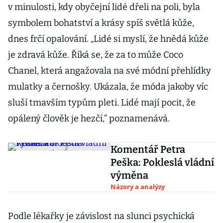
v minulosti, kdy obyčejní lidé dřeli na poli, byla
symbolem bohatství a krásy spíš světlá kůže,
dnes frčí opalování. „Lidé si myslí, že hnědá kůže
je zdravá kůže. Říká se, že za to může Coco
Chanel, která angažovala na své módní přehlídky
mulatky a černošky. Ukázala, že móda jakoby víc
sluší tmavším typům pleti. Lidé mají pocit, že
opálený člověk je hezčí,“ poznamenává.
Komentář Petra
Peška: Pokleslá vládní
výměna
Názory a analýzy
Podle lékařky je závislost na slunci psychická