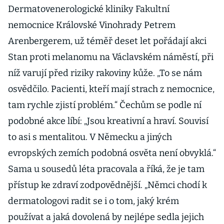
Dermatovenerologické kliniky Fakultní
nemocnice Královské Vinohrady Petrem
Arenbergerem, už téměř deset let pořádají akci
Stan proti melanomu na Václavském náměstí, při
níž varují před riziky rakoviny kůže. „To se nám
osvědčilo. Pacienti, kteří mají strach z nemocnice,
tam rychle zjistí problém.“ Čechům se podle ní
podobné akce líbí: „Jsou kreativní a hraví. Souvisí
to asi s mentalitou. V Německu a jiných
evropských zemích podobná osvěta není obvyklá.“
Sama u sousedů léta pracovala a říká, že je tam
přístup ke zdraví zodpovědnější. „Němci chodí k
dermatologovi radit se i o tom, jaký krém
používat a jaká dovolená by nejlépe sedla jejich