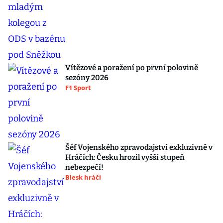
Vítězové a poražení po první polovině
sezóny 2026
F1 Sport
Šéf Vojenského zpravodajství exkluzivně v
Hráčích: Česku hrozil vyšší stupeň
nebezpečí!
Blesk hráči