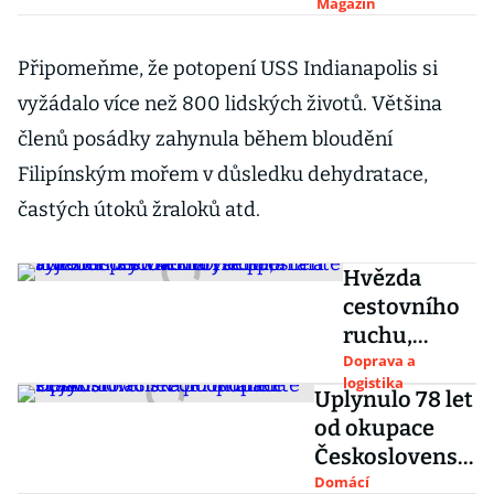
Podívejte se, co
Magazín
lze zažít na
nejdelší
Připomeňme, že potopení USS Indianapolis si
železnici světa
vyžádalo více než 800 lidských životů. Většina
členů posádky zahynula během bloudění
Filipínským mořem v důsledku dehydratace,
častých útoků žraloků atd.
Hvězda
cestovního
ruchu,
autobus
Doprava a
logistika
Škoda RTO,
Uplynulo 78 let
se přestala
od okupace
vyrábět před
Československ
40 lety.
a. Připomeňte
Domácí