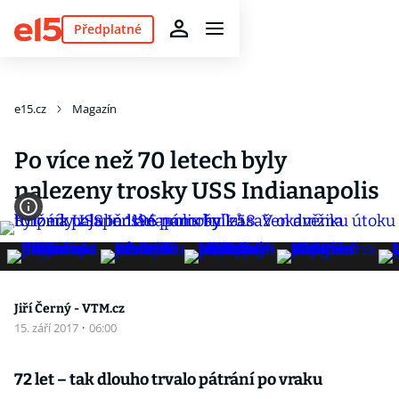
Předplatné
e15.cz
Magazín
Po více než 70 letech byly
nalezeny trosky USS Indianapolis
Jiří Černý - VTM.cz
15. září 2017
·
06:00
72 let – tak dlouho trvalo pátrání po vraku