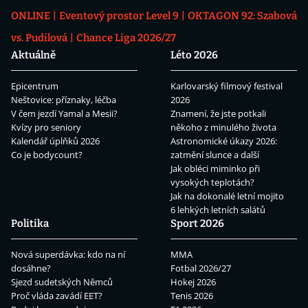
ONLINE
Eventový prostor Level 9
OKTAGON 92: Szabová
vs. Pudilová
Chance Liga 2026/27
Aktuálně
Léto 2026
Epicentrum
Karlovarský filmový festival
Neštovice: příznaky, léčba
2026
V čem jezdí Yamal a Mesii?
Znamení, že jste potkali
Kvízy pro seniory
někoho z minulého života
Kalendář úplňků 2026
Astronomické úkazy 2026:
Co je bodycount?
zatmění slunce a další
Jak obléci miminko při
vysokých teplotách?
Jak na dokonalé letní mojito
6 lehkých letních salátů
Politika
Sport 2026
Nová superdávka: kdo na ní
MMA
dosáhne?
Fotbal 2026/27
Sjezd sudetských Němců
Hokej 2026
Proč vláda zavádí EET?
Tenis 2026