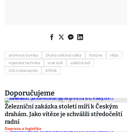
atomová bomba
Druhá světová válka
historie
věda
vojenská technika
vrak lodi
válečná loď
USS Indianapolis
křižník
Doporučujeme
Železniční zakázka století míří k Českým
drahám. Jako vítěze je schválili středočeští
radní
Doprava a logistika