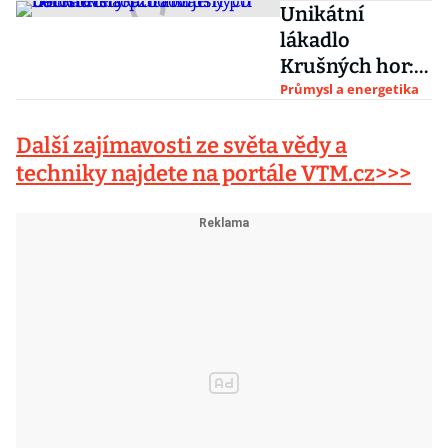
Připomeňte
Unikátní
si, jak si
si ji snímky
lákadlo
nacisté
Viléma
Krušných hor:
podmanili
Heckela
turisty
Průmysl a energetika
Prahu
přitahuje
Další zajímavosti ze světa vědy a
betonové torzo
továrny po
techniky najdete na portále VTM.cz>>>
nacistech