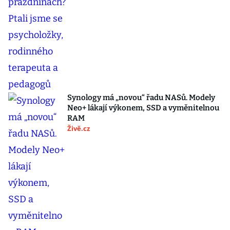
Synology má „novou“ řadu NASů. Modely
Neo+ lákají výkonem, SSD a vyměnitelnou
RAM
Živě.cz