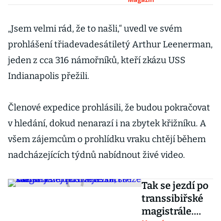
stará letadla
končí
„Jsem velmi rád, že to našli,“ uvedl ve svém
prohlášení třiadevadesátiletý Arthur Leenerman,
jeden z cca 316 námořníků, kteří zkázu USS
Indianapolis přežili.
Členové expedice prohlásili, že budou pokračovat
v hledání, dokud nenarazí i na zbytek křižníku. A
všem zájemcům o prohlídku vraku chtějí během
nadcházejících týdnů nabídnout živé video.
Tak se jezdí po
transsibiřské
magistrále.