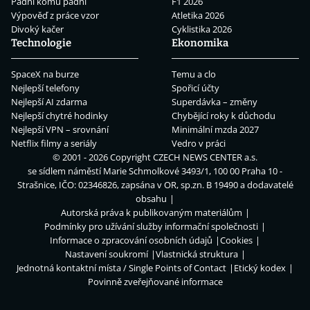
Padni komu padni
F1 2026
Výpověď z práce vzor
Atletika 2026
Divoký kačer
Cyklistika 2026
Technologie
Ekonomika
SpaceX na burze
Temu a clo
Nejlepší telefony
Spořicí účty
Nejlepší AI zdarma
Superdávka – změny
Nejlepší chytré hodinky
Chybějící roky k důchodu
Nejlepší VPN – srovnání
Minimální mzda 2027
Netflix filmy a seriály
Vedro v práci
© 2001 - 2026 Copyright
CZECH NEWS CENTER a.s.
se sídlem náměstí Marie Schmolkové 3493/1, 100 00 Praha 10 -
Strašnice, IČO: 02346826, zapsána v OR, sp.zn. B 19490 a dodavatelé
obsahu
Autorská práva k publikovaným materiálům
Podmínky pro užívání služby informační společnosti
Informace o zpracování osobních údajů
Cookies
Nastavení soukromí
Vlastnická struktura
Jednotná kontaktní místa / Single Points of Contact
Etický kodex
Povinně zveřejňované informace