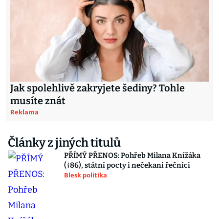
Jak spolehlivě zakryjete šediny? Tohle
musíte znát
Reklama
Články z jiných titulů
PŘÍMÝ PŘENOS: Pohřeb Milana Knížáka
(†86), státní pocty i nečekaní řečníci
Blesk politika