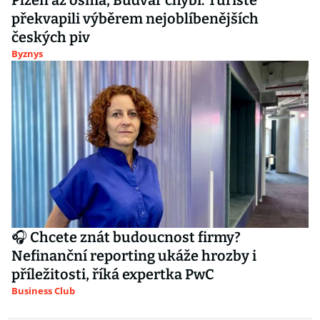
Plzeň až osmá, Budvar chybí. Turisté
překvapili výběrem nejoblíbenějších
českých piv
Byznys
🎧 Chcete znát budoucnost firmy?
Nefinanční reporting ukáže hrozby i
příležitosti, říká expertka PwC
Business Club