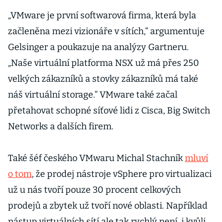
„VMware je první softwarová firma, která byla
začleněna mezi vizionáře v sítích,“ argumentuje
Gelsinger a poukazuje na analýzy Gartneru.
„Naše virtuální platforma NSX už má přes 250
velkých zákazníků a stovky zákazníků má také
náš virtuální storage.“ VMware také začal
přetahovat schopné síťové lidi z Cisca, Big Switch
Networks a dalších firem.
Také šéf českého VMwaru Michal Stachník
mluví
o tom
, že prodej nástroje vSphere pro virtualizaci
už u nás tvoří pouze 30 procent celkových
prodejů a zbytek už tvoří nové oblasti. Například
nástup virtuálních sítí ale tak rychlý není, i kvůli