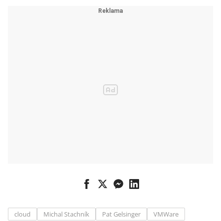
cloud
Michal Stachník
Pat Gelsinger
VMWare