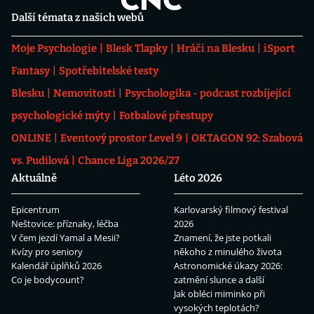
Další témata z našich webů
Moje Psychologie
Blesk Tlapky
Hráči na Blesku
iSport
Fantasy
Spotřebitelské testy
Blesku
Nemovitosti
Psychologika - podcast rozbíjející
psychologické mýty
Fotbalové přestupy
ONLINE
Eventový prostor Level 9
OKTAGON 92: Szabová
vs. Pudilová
Chance Liga 2026/27
Aktuálně
Léto 2026
Epicentrum
Karlovarský filmový festival
Neštovice: příznaky, léčba
2026
V čem jezdí Yamal a Mesii?
Znamení, že jste potkali
Kvízy pro seniory
někoho z minulého života
Kalendář úplňků 2026
Astronomické úkazy 2026:
Co je bodycount?
zatmění slunce a další
Jak obléci miminko při
vysokých teplotách?