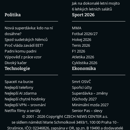
Jak na dokonalé letní mojito
6 lehkých letních salátů
Politika
Sport 2026
Nová superdávka: kdo na ní
MMA
dosáhne?
Fotbal 2026/27
Sjezd sudetských Němců
Hokej 2026
Proč vláda zavádí EET?
Tenis 2026
Padni komu padni
F1 2026
Výpověď z práce vzor
Atletika 2026
Divoký kačer
Cyklistika 2026
Technologie
Ekonomika
SpaceX na burze
Smrt OSVČ
Nejlepší telefony
Spořicí účty
Nejlepší AI zdarma
Superdávka – změny
Nejlepší chytré hodinky
Důchody 2027
Nejlepší VPN – srovnání
Minimální mzda 2027
Netflix filmy a seriály
Senior Pas – slevy
© 2001 - 2026 Copyright
CZECH NEWS CENTER a.s.
se sídlem náměstí Marie Schmolkové 3493/1, 100 00 Praha 10 -
Strašnice, IČO: 02346826, zapsána v OR, sp.zn. B 19490 a dodavatelé