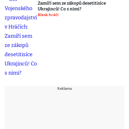
Zamíří sem ze zákopů desetitisíce
Ukrajinců! Co s nimi?
Blesk hráči