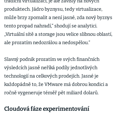
tradiční virtualizaci, je ale závislý na nových
produktech. Jádro byznysu, tedy virtualizace,
může brzy zpomalit a není jasné, zda nový byznys
tento propad nahradí,“ shodují se analytici.
„Virtuální sítě a storage jsou velice slibnou oblastí,
ale prozatím nedozrálou a nedospělou.“
Slavný podnik prozatím ve svých finančních
výsledcích jasně neříká podíly jednotlivých
technologií na celkových prodejích. Jasné je
každopádně to, že VMware má dobrou kondici a
ročně vygeneruje téměř pět miliard dolarů.
Cloudová fáze experimentování