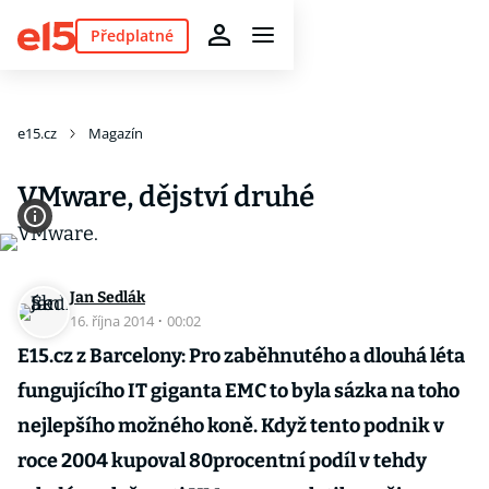
Předplatné
e15.cz
Magazín
VMware, dějství druhé
Jan Sedlák
16. října 2014
·
00:02
E15.cz z Barcelony: Pro zaběhnutého a dlouhá léta
fungujícího IT giganta EMC to byla sázka na toho
nejlepšího možného koně. Když tento podnik v
roce 2004 kupoval 80procentní podíl v tehdy