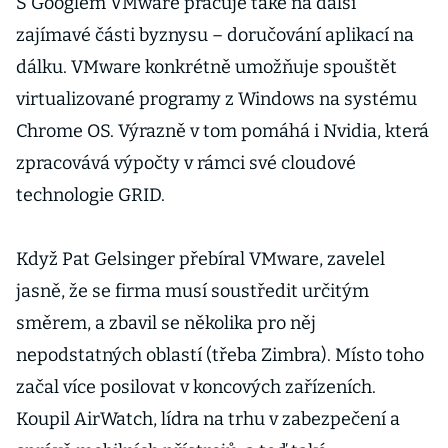
S Googlem VMware pracuje také na další
zajímavé části byznysu – doručování aplikací na
dálku. VMware konkrétně umožňuje spouštět
virtualizované programy z Windows na systému
Chrome OS. Výrazně v tom pomáhá i Nvidia, která
zpracovává výpočty v rámci své cloudové
technologie GRID.
Když Pat Gelsinger přebíral VMware, zavelel
jasně, že se firma musí soustředit určitým
směrem, a zbavil se několika pro něj
nepodstatných oblastí (třeba Zimbra). Místo toho
začal více posilovat v koncových zařízeních.
Koupil AirWatch, lídra na trhu v zabezpečení a