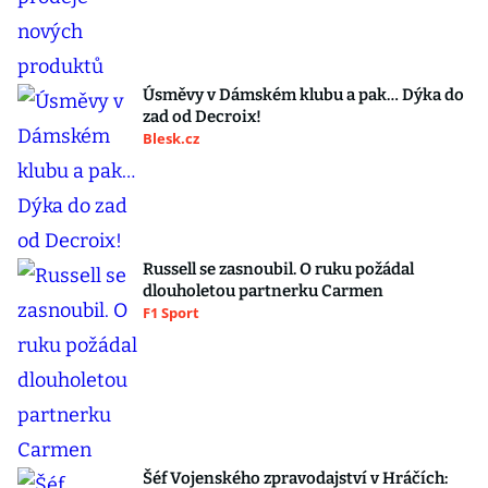
Úsměvy v Dámském klubu a pak… Dýka do
zad od Decroix!
Blesk.cz
Russell se zasnoubil. O ruku požádal
dlouholetou partnerku Carmen
F1 Sport
Šéf Vojenského zpravodajství v Hráčích: