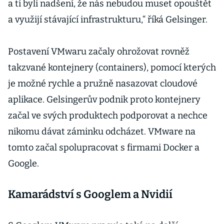
a ti byli nadšení, že nás nebudou muset opouštět
a využijí stávající infrastrukturu,“ říká Gelsinger.
Postavení VMwaru začaly ohrožovat rovněž
takzvané kontejnery (containers), pomocí kterých
je možné rychle a pružně nasazovat cloudové
aplikace. Gelsingerův podnik proto kontejnery
začal ve svých produktech podporovat a nechce
nikomu dávat záminku odcházet. VMware na
tomto začal spolupracovat s firmami Docker a
Google.
Kamarádství s Googlem a Nvidií