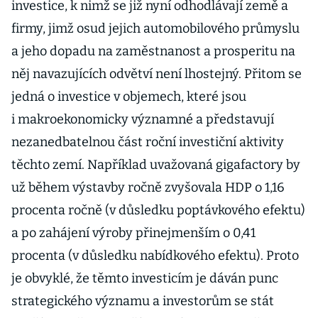
investice, k nimž se již nyní odhodlávají země a
firmy, jimž osud jejich automobilového průmyslu
a jeho dopadu na zaměstnanost a prosperitu na
něj navazujících odvětví není lhostejný. Přitom se
jedná o investice v objemech, které jsou
i makroekonomicky významné a představují
nezanedbatelnou část roční investiční aktivity
těchto zemí. Například uvažovaná gigafactory by
už během výstavby ročně zvyšovala HDP o 1,16
procenta ročně (v důsledku poptávkového efektu)
a po zahájení výroby přinejmenším o 0,41
procenta (v důsledku nabídkového efektu). Proto
je obvyklé, že těmto investicím je dáván punc
strategického významu a investorům se stát