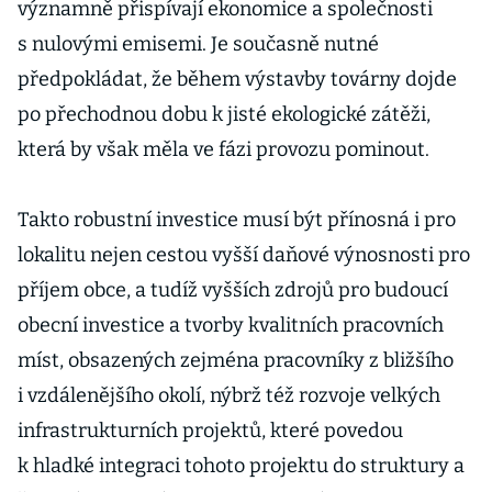
významně přispívají ekonomice a společnosti
s nulovými emisemi. Je současně nutné
předpokládat, že během výstavby továrny dojde
po přechodnou dobu k jisté ekologické zátěži,
která by však měla ve fázi provozu pominout.
Takto robustní investice musí být přínosná i pro
lokalitu nejen cestou vyšší daňové výnosnosti pro
příjem obce, a tudíž vyšších zdrojů pro budoucí
obecní investice a tvorby kvalitních pracovních
míst, obsazených zejména pracovníky z bližšího
i vzdálenějšího okolí, nýbrž též rozvoje velkých
infrastrukturních projektů, které povedou
k hladké integraci tohoto projektu do struktury a