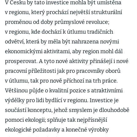
V Česku by tato investice mohla být umístěna
v regionu, který prochází největší strukturální
proměnou od doby průmyslové revoluce;
v regionu, kde dochází k útlumu tradičních
odvětví, která by měla být nahrazena novými
ekonomickými aktivitami, aby region mohl dál
prosperovat. A tyto nové aktivity přinášejí i nové
pracovní příležitosti jak pro pracovníky oborů
v útlumu, tak pro nově příchozí na trh práce.
Většinou půjde o kvalitní pozice s atraktivními
výdělky pro lidi bydlící v regionu. Investice je
součástí konceptu, jehož smyslem je dlouhodobě
pomoci ekologii; splňuje tak nejpřísnější
ekologické požadavky a konečné výrobky