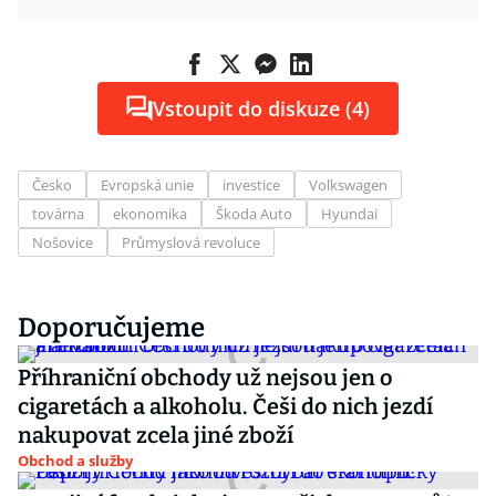
Vstoupit do diskuze (4)
Česko
Evropská unie
investice
Volkswagen
továrna
ekonomika
Škoda Auto
Hyundai
Nošovice
Průmyslová revoluce
Doporučujeme
Příhraniční obchody už nejsou jen o
cigaretách a alkoholu. Češi do nich jezdí
nakupovat zcela jiné zboží
Obchod a služby