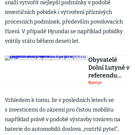
snaží vytvořit nejlepší podmínky v podobě
investičních pobídek i vytvoření příznivých
procesních podmínek, především povolovacích
řízení. V případě Hyundai se například pobídky
vrátily státu během deseti let.
Obyvatelé
Dolní Lutyně v
referendu
odmítli stavbu
Byznys
gigafactory.
Realizaci
Vzhledem k tomu, že v posledních letech se
projektu to ale
s investicemi do zázemí pro čistou mobilitu
nezastaví
například právě v podobě výstavby továren na
baterie do automobilů doslova „roztrhl pytel“,