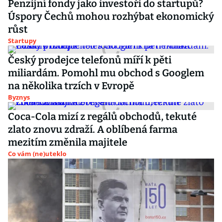
Penzijní fondy jako investoři do startupů?
Úspory Čechů mohou rozhýbat ekonomický
růst
Startupy
Český prodejce telefonů míří k pěti
miliardám. Pomohl mu obchod s Googlem
na několika trzích v Evropě
Byznys
Coca-Cola mizí z regálů obchodů, tekuté
zlato znovu zdraží. A oblíbená farma
mezitím změnila majitele
Co vám (ne)uteklo