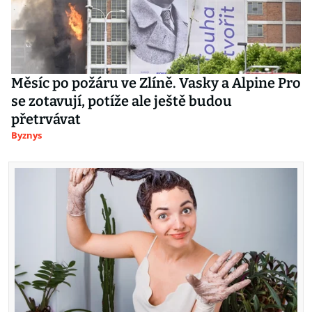
Měsíc po požáru ve Zlíně. Vasky a Alpine Pro
se zotavují, potíže ale ještě budou
přetrvávat
Byznys