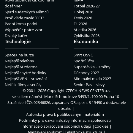
dosáhne?
Fotbal 2026/27
Sjezd sudetských Němců
Hokej 2026
Proč vláda zavádí EET?
Tenis 2026
Padni komu padni
F1 2026
Výpověď z práce vzor
Atletika 2026
Divoký kačer
Cyklistika 2026
Technologie
Ekonomika
SpaceX na burze
Smrt OSVČ
Nejlepší telefony
Spořicí účty
Nejlepší AI zdarma
Superdávka – změny
Nejlepší chytré hodinky
Důchody 2027
Nejlepší VPN – srovnání
Minimální mzda 2027
Netflix filmy a seriály
Senior Pas – slevy
© 2001 - 2026 Copyright
CZECH NEWS CENTER a.s.
se sídlem náměstí Marie Schmolkové 3493/1, 100 00 Praha 10 -
Strašnice, IČO: 02346826, zapsána v OR, sp.zn. B 19490 a dodavatelé
obsahu
Autorská práva k publikovaným materiálům
Podmínky pro užívání služby informační společnosti
Informace o zpracování osobních údajů
Cookies
Nastavení soukromí
Vlastnická struktura