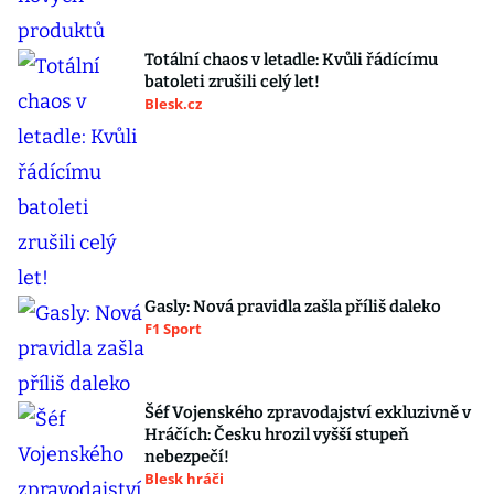
Totální chaos v letadle: Kvůli řádícímu
batoleti zrušili celý let!
Blesk.cz
Gasly: Nová pravidla zašla příliš daleko
F1 Sport
Šéf Vojenského zpravodajství exkluzivně v
Hráčích: Česku hrozil vyšší stupeň
nebezpečí!
Blesk hráči