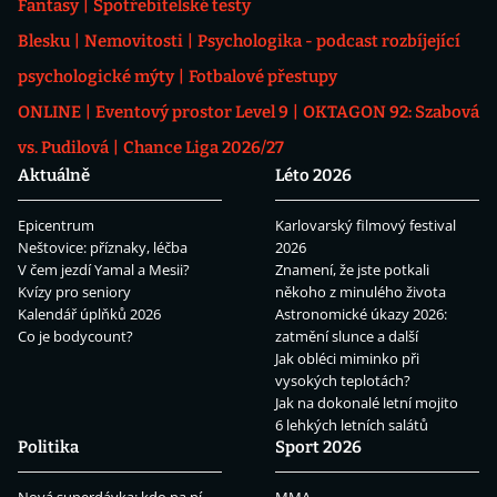
Fantasy
Spotřebitelské testy
Blesku
Nemovitosti
Psychologika - podcast rozbíjející
psychologické mýty
Fotbalové přestupy
ONLINE
Eventový prostor Level 9
OKTAGON 92: Szabová
vs. Pudilová
Chance Liga 2026/27
Aktuálně
Léto 2026
Epicentrum
Karlovarský filmový festival
Neštovice: příznaky, léčba
2026
V čem jezdí Yamal a Mesii?
Znamení, že jste potkali
Kvízy pro seniory
někoho z minulého života
Kalendář úplňků 2026
Astronomické úkazy 2026:
Co je bodycount?
zatmění slunce a další
Jak obléci miminko při
vysokých teplotách?
Jak na dokonalé letní mojito
6 lehkých letních salátů
Politika
Sport 2026
Nová superdávka: kdo na ní
MMA