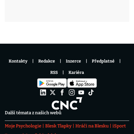
Kontakty
Redakce
Inzerce
Předplatné
RSS
Kariéra
Další témata z našich webů
Moje Psychologie
Blesk Tlapky
Hráči na Blesku
iSport