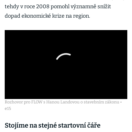
tehdy v roce 2008 pomohl významně snížit
dopad ekonomické krize na region.
Rozhovor pro FLOW s Hanou Landovou o stavebním zákonu •
e15
Stojíme na stejné startovní čáře