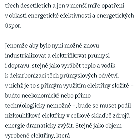
třech desetiletích a jen v menší míře opatření
v oblasti energetické efektivnosti a energetických
úspor.
Jenomže aby bylo nyní možné znovu
industrializovat a elektrifikovat průmysl
i dopravu, stejně jako vyrábět teplo a vodík
k dekarbonizaci těch průmyslových odvětví,
v nichž je to s přímým využitím elektřiny složité –
buďto neekonomické nebo přímo
techn(olog)icky nemožné –, bude se muset podíl
nízkouhlíkové elektřiny v celkové skladbě zdrojů
energie dramaticky zvýšit. Stejně jako objem
vyrobené elektřiny, která