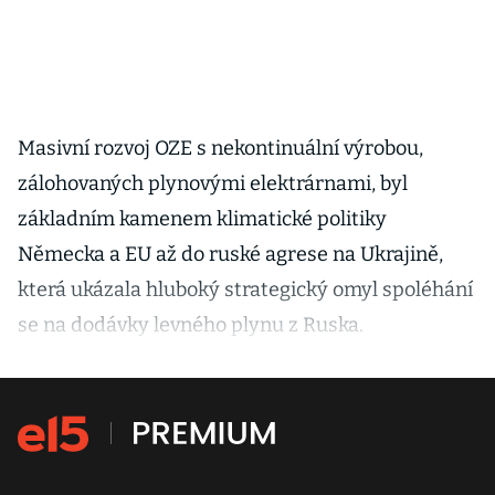
Masivní rozvoj OZE s nekontinuální výrobou,
zálohovaných plynovými elektrárnami, byl
základním kamenem klimatické politiky
Německa a EU až do ruské agrese na Ukrajině,
která ukázala hluboký strategický omyl spoléhání
se na dodávky levného plynu z Ruska.