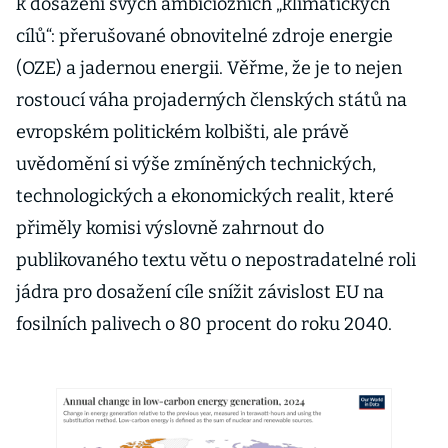
k dosažení svých ambiciózních „klimatických
cílů“: přerušované obnovitelné zdroje energie
(OZE) a jadernou energii. Věřme, že je to nejen
rostoucí váha projaderných členských států na
evropském politickém kolbišti, ale právě
uvědomění si výše zmíněných technických,
technologických a ekonomických realit, které
přiměly komisi výslovně zahrnout do
publikovaného textu větu o nepostradatelné roli
jádra pro dosažení cíle snížit závislost EU na
fosilních palivech o 80 procent do roku 2040.