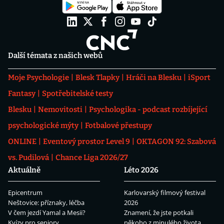
Další témata z našich webů
Moje Psychologie
Blesk Tlapky
Hráči na Blesku
iSport
Fantasy
Spotřebitelské testy
Blesku
Nemovitosti
Psychologika - podcast rozbíjející
psychologické mýty
Fotbalové přestupy
ONLINE
Eventový prostor Level 9
OKTAGON 92: Szabová
vs. Pudilová
Chance Liga 2026/27
Aktuálně
Léto 2026
Epicentrum
Karlovarský filmový festival
Neštovice: příznaky, léčba
2026
V čem jezdí Yamal a Mesii?
Znamení, že jste potkali
Kvízy pro seniory
někoho z minulého života