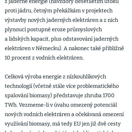
z jaderné energie (navzdory desetiletím útoků
proti jádru, četným překážkám v projektech
výstavby nových jaderných elektráren a z nich
plynoucí postupné eroze průmyslových
a lidských kapacit, plus odstavování jaderných
elektráren v Německu). A nakonec také přibližně
10 procent z vodních elektráren.
Celková výroba energie z nízkouhlíkových
technologií (včetně stále více problematického
spalování biomasy) představuje zhruba 1700
TWh. Vezmeme-li v úvahu omezený potenciál
nových vodních elektráren a očekávaná omezení
využívání biomasy, má tedy EU jen již dvě cesty