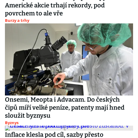
Americké akcie trhají rekordy, pod
povrchem to ale vře
Burzy a trhy
Onsemi, Meopta i Advacam. Do českých
čipů míří velké peníze, patenty mají hned
sloužit byznysu
Byznys
Inflace klesla pod cíl, sazby přesto