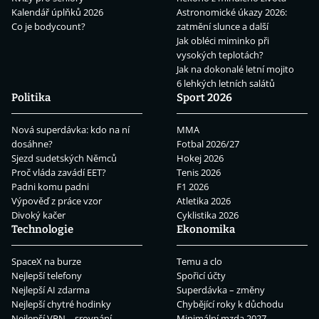
Kalendář úplňků 2026
Astronomické úkazy 2026:
Co je bodycount?
zatmění slunce a další
Jak obléci miminko při
vysokých teplotách?
Jak na dokonalé letní mojito
6 lehkých letních salátů
Politika
Sport 2026
Nová superdávka: kdo na ní
MMA
dosáhne?
Fotbal 2026/27
Sjezd sudetských Němců
Hokej 2026
Proč vláda zavádí EET?
Tenis 2026
Padni komu padni
F1 2026
Výpověď z práce vzor
Atletika 2026
Divoký kačer
Cyklistika 2026
Technologie
Ekonomika
SpaceX na burze
Temu a clo
Nejlepší telefony
Spořicí účty
Nejlepší AI zdarma
Superdávka – změny
Nejlepší chytré hodinky
Chybějící roky k důchodu
Nejlepší VPN – srovnání
Minimální mzda 2027