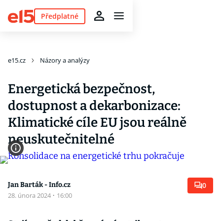
Předplatné
e15.cz
Názory a analýzy
Energetická bezpečnost,
dostupnost a dekarbonizace:
Klimatické cíle EU jsou reálně
neuskutečnitelné
Jan Barták - Info.cz
0
28. února 2024
·
16:00