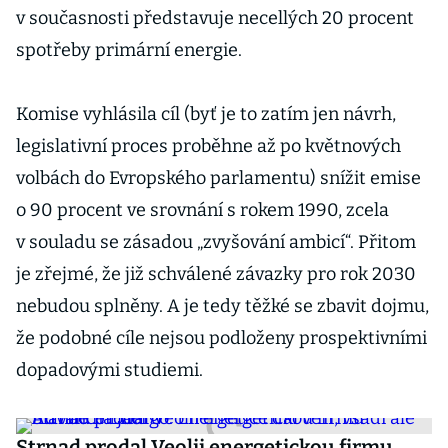
v současnosti představuje necellých 20 procent
spotřeby primární energie.
Komise vyhlásila cíl (byť je to zatím jen návrh,
legislativní proces proběhne až po květnových
volbách do Evropského parlamentu) snížit emise
o 90 procent ve srovnání s rokem 1990, zcela
v souladu se zásadou „zvyšování ambicí“. Přitom
je zřejmé, že již schválené závazky pro rok 2030
nebudou splněny. A je tedy těžké se zbavit dojmu,
že podobné cíle nejsou podloženy prospektivními
dopadovými studiemi.
Strnad prodal Veolii energetickou firmu