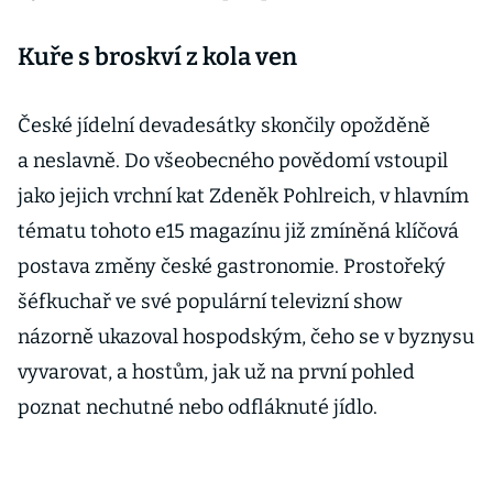
Kuře s broskví z kola ven
České jídelní devadesátky skončily opožděně
a neslavně. Do vše­obecného povědomí vstoupil
jako jejich vrchní kat Zdeněk Pohl­reich, v hlavním
tématu tohoto e15 magazínu již zmíněná klíčová
postava změny české gastronomie. Prostořeký
šéfkuchař ve své populární televizní show
názorně ukazoval hospodským, čeho se v byznysu
vyvarovat, a hostům, jak už na první pohled
poznat nechutné nebo odfláknuté jídlo.