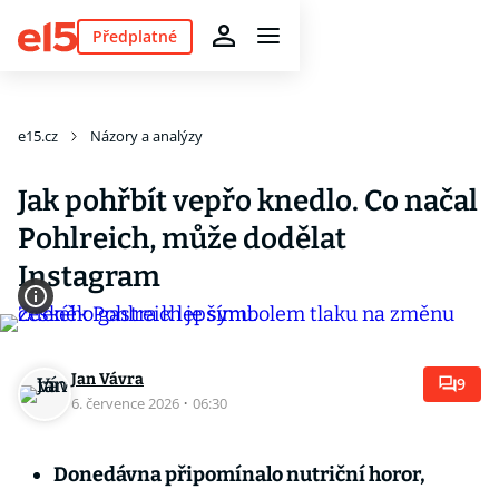
Předplatné
e15.cz
Názory a analýzy
Jak pohřbít vepřo knedlo. Co načal
Pohlreich, může dodělat
Instagram
Jan Vávra
9
6. července 2026
·
06:30
Donedávna připomínalo nutriční horor,