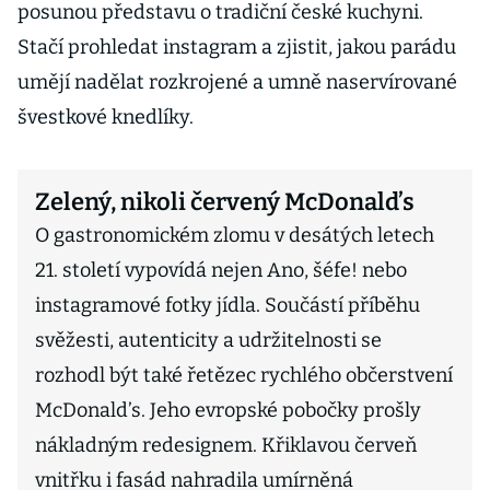
posunou představu o tradiční české kuchyni.
Stačí prohledat instagram a zjistit, jakou parádu
umějí nadělat rozkrojené a umně naservírované
švestkové knedlíky.
Zelený, nikoli červený McDonald’s
O gastronomickém zlomu v desátých letech
21. století vypovídá nejen Ano, šéfe! nebo
instagramové fotky jídla. Součástí příběhu
svěžesti, autenticity a udržitelnosti se
rozhodl být také řetězec rychlého občerstvení
McDonald’s. Jeho evropské pobočky prošly
nákladným redesignem. Křiklavou červeň
vnitřku i fasád nahradila umírněná