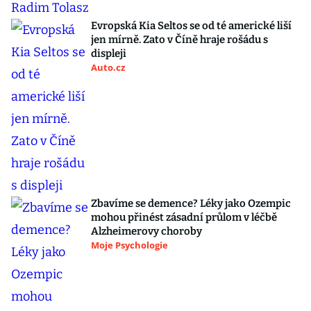
Evropská Kia Seltos se od té americké liší
jen mírně. Zato v Číně hraje rošádu s
displeji
Auto.cz
Zbavíme se demence? Léky jako Ozempic
mohou přinést zásadní průlom v léčbě
Alzheimerovy choroby
Moje Psychologie