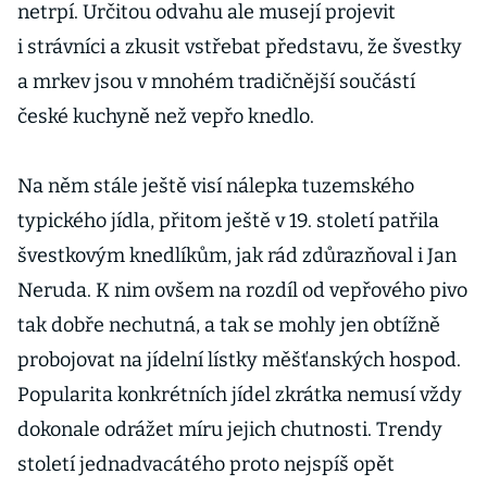
netrpí. Určitou odvahu ale musejí projevit
i strávníci a zkusit vstřebat představu, že švestky
a mrkev jsou v mnohém tradičnější součástí
české kuchyně než vepřo knedlo.
Na něm stále ještě visí nálepka tuzemského
typického jídla, přitom ještě v 19. století patřila
švestkovým knedlíkům, jak rád zdůrazňoval i Jan
Neruda. K nim ovšem na rozdíl od vepřového pivo
tak dobře nechutná, a tak se mohly jen obtížně
probojovat na jídelní lístky měšťanských hospod.
Popularita konkrétních jídel zkrátka nemusí vždy
dokonale odrážet míru jejich chutnosti. Trendy
století jednadvacátého proto nejspíš opět