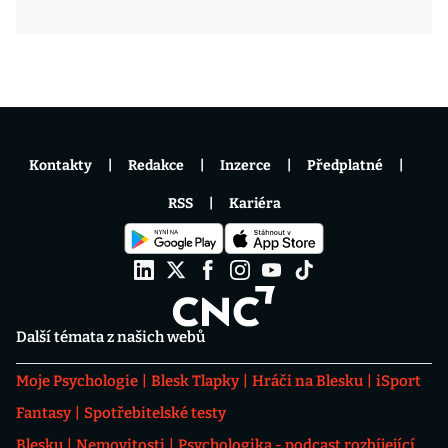
Kontakty
Redakce
Inzerce
Předplatné
RSS
Kariéra
Další témata z našich webů
Moje Psychologie
Blesk Tlapky
Hráči na Blesku
iSport
Fantasy
Spotřebitelské testy
Blesku
Nemovitosti
Psychologika - podcast rozbíjející