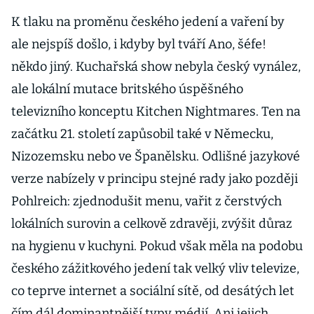
K tlaku na proměnu českého jedení a vaření by
ale nejspíš došlo, i kdyby byl tváří Ano, šéfe!
někdo jiný. Kuchařská show nebyla český vynález,
ale lokální mutace britského úspěšného
televizního konceptu Kitchen Nightmares. Ten na
začátku 21. století zapůsobil také v Německu,
Nizozemsku nebo ve Španělsku. Odlišné jazykové
verze nabízely v principu stejné rady jako později
Pohlreich: zjednodušit menu, vařit z čerstvých
lokálních surovin a celkově zdravěji, zvýšit důraz
na hy­gienu v kuchyni. Pokud však měla na podobu
českého zážitkového jedení tak velký vliv televize,
co teprve internet a sociální sítě, od desátých let
čím dál dominantnější typy médií. Ani jejich