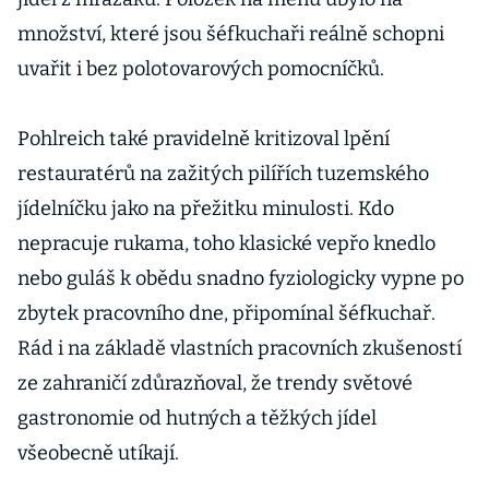
množství, které jsou šéfkuchaři reálně schopni
uvařit i bez polotovarových pomocníčků.
Pohlreich také pravidelně kritizoval lpění
restauratérů na zažitých pilířích tuzemského
jídelníčku jako na přežitku minulosti. Kdo
nepracuje rukama, toho klasické vepřo knedlo
nebo guláš k obědu snadno fyziologicky vypne po
zbytek pracovního dne, připomínal šéfkuchař.
Rád i na základě vlastních pracovních zkušeností
ze zahraničí zdůrazňoval, že trendy světové
gastronomie od hutných a těžkých jídel
všeobecně utíkají.