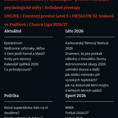
psychologické mýty
Fotbalové přestupy
ONLINE
Eventový prostor Level 9
OKTAGON 92: Szabová
vs. Pudilová
Chance Liga 2026/27
Aktuálně
Léto 2026
Epicentrum
Karlovarský filmový festival
Neštovice: příznaky, léčba
2026
V čem jezdí Yamal a Mesii?
Znamení, že jste potkali
Kvízy pro seniory
někoho z minulého života
Kalendář úplňků 2026
Astronomické úkazy 2026:
Co je bodycount?
zatmění slunce a další
Jak obléci miminko při
vysokých teplotách?
Jak na dokonalé letní mojito
6 lehkých letních salátů
Politika
Sport 2026
Nová superdávka: kdo na ní
MMA
dosáhne?
Fotbal 2026/27