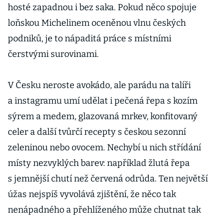
hosté zapadnou i bez saka. Pokud něco spojuje
loňskou Michelinem oceněnou vlnu českých
podniků, je to nápaditá práce s místními
čerstvými surovinami.
V Česku neroste avokádo, ale parádu na talíři
a instagramu umí udělat i pečená řepa s kozím
sýrem a medem, glazovaná mrkev, konfitovaný
celer a další tvůrčí recepty s českou sezonní
zeleninou nebo ovocem. Nechybí u nich střídání
místy nezvyklých barev: například žlutá řepa
s jemnější chutí než červená odrůda. Ten největší
úžas nejspíš vyvolává zjištění, že něco tak
nenápadného a přehlíženého může chutnat tak