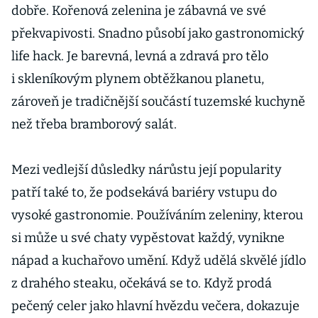
dobře. Kořenová zelenina je zábavná ve své
překvapivosti. Snadno působí jako gastronomický
life hack. Je barevná, levná a zdravá pro tělo
i skleníkovým plynem obtěžkanou planetu,
zároveň je tradičnější součástí tuzemské kuchyně
než třeba bramborový salát.
Mezi vedlejší důsledky nárůstu její popularity
patří také to, že podsekává bariéry vstupu do
vysoké gastronomie. Používáním zeleniny, kterou
si může u své chaty vypěstovat kaž­dý, vynikne
nápad a kuchařovo umění. Když udělá skvělé jídlo
z drahého steaku, očekává se to. Když prodá
pečený celer jako hlavní hvězdu večera, dokazuje