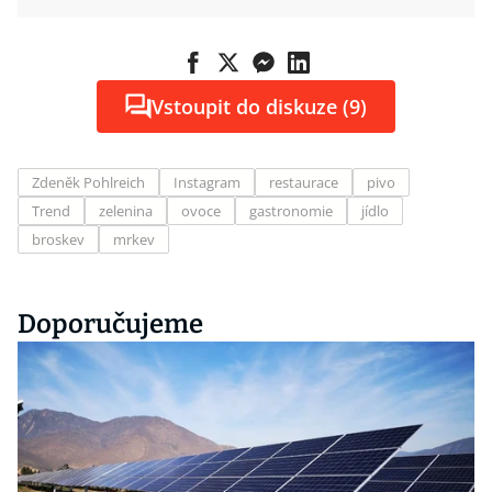
Vstoupit do diskuze (9)
Zdeněk Pohlreich
Instagram
restaurace
pivo
Trend
zelenina
ovoce
gastronomie
jídlo
broskev
mrkev
Doporučujeme