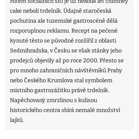
Hitem sociálních sítí je už několik let chimney
cake neboli trdelník. Údajně staročeská
pochutina ale tuzemské gastroscéně dělá
rozporuplnou reklamu. Recept na pečené
kynuté těsto se původně rozšířil z oblasti
Sedmihradska, v Česku se však stánky jeho
prodejců objevily až po roce 2000. Přesto se
pro mnoho zahraničních návštěvníků Prahy
nebo Českého Krumlova stal symbolem
místního gastrozážitku právě trdelník.
Napěchovaný zmrzlinou s kulisou
historického centra sbírá nemalé množství
lajků.