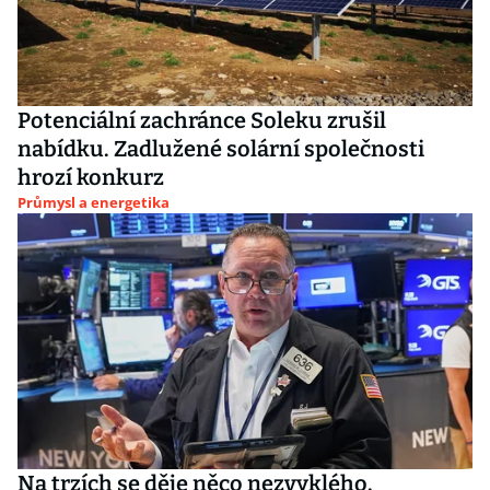
Potenciální zachránce Soleku zrušil
nabídku. Zadlužené solární společnosti
hrozí konkurz
Průmysl a energetika
Na trzích se děje něco nezvyklého.