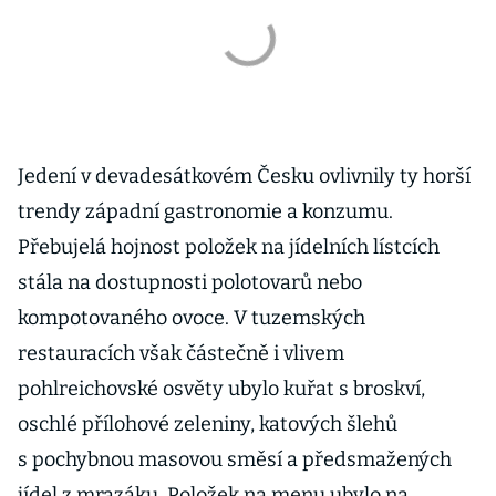
Jedení v devadesátkovém Česku ovlivnily ty horší
trendy západní gastronomie a konzumu.
Přebujelá hojnost položek na jídelních lístcích
stála na dostupnosti polotovarů nebo
kompotovaného ovoce. V tuzemských
restauracích však částečně i vlivem
pohlreichovské osvěty ubylo kuřat s broskví,
oschlé přílohové zeleniny, katových šlehů
s pochybnou masovou směsí a předsmažených
jídel z mrazáku. Položek na menu ubylo na