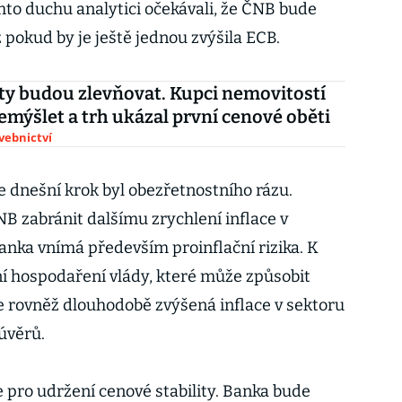
mto duchu analytici očekávali, že ČNB bude
 pokud by je ještě jednou zvýšila ECB.
ty budou zlevňovat. Kupci nemovitostí
řemýšlet a trh ukázal první cenové oběti
avebnictví
e dnešní krok byl obezřetnostního rázu.
 zabránit dalšímu zrychlení inflace v
nka vnímá především proinflační rizika. K
ní hospodaření vlády, které může způsobit
je rovněž dlouhodobě zvýšená inflace v sektoru
 úvěrů.
 pro udržení cenové stability. Banka bude