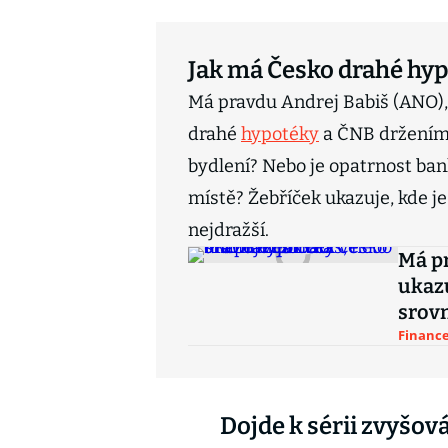
Jak má Česko drahé hyp
Má pravdu Andrej Babiš (ANO),
drahé
hypotéky
a ČNB držením 
bydlení? Nebo je opatrnost ba
místě? Žebříček ukazuje, kde je
nejdražší.
Má pr
ukazu
srovn
Finance
Dojde k sérii zvyšov