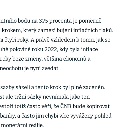
entního bodu na 3,75 procenta je poměrně
krokem, který zamezí bujení inflačních tlaků.
ní čtyři roky. A právě vzhledem k tomu, jak se
uhé polovině roku 2022, kdy byla inflace
úroky beze změny, většina ekonomů a
 neochotu je nyní zvedat.
sazby sázeli a tento krok byl plně zaceněn.
 ale tržní sázky nevnímala jako ten
estoři totiž často věří, že ČNB bude kopírovat
banky, a často jim chybí více vyvážený pohled
 monetární reálie.