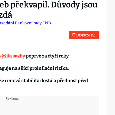
eb překvapil. Důvody jsou
 zdá
Diskuze (
5
)
výšila sazby
poprvé za čtyři roky.
guje na sílící proinflační rizika.
 že cenová stabilita dostala přednost před