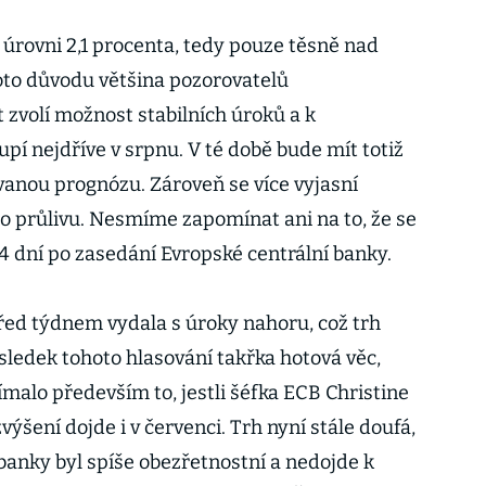
a úrovni 2,1 procenta, tedy pouze těsně nad
oto důvodu většina pozorovatelů
 zvolí možnost stabilních úroků a k
pí nejdříve v srpnu. V té době bude mít totiž
ovanou prognózu. Zároveň se více vyjasní
 průlivu. Nesmíme zapomínat ani na to, že se
14 dní po zasedání Evropské centrální banky.
před týdnem vydala s úroky nahoru, což trh
ýsledek tohoto hlasování takřka hotová věc,
malo především to, jestli šéfka ECB Christine
výšení dojde i v červenci. Trh nyní stále doufá,
banky byl spíše obezřetnostní a nedojde k