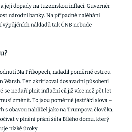
 a její dopady na tuzemskou inflaci. Guvernér
slost národní banky. Na případné naléhání
í výpůjčních nákladů tak ČNB nebude
du?
hodnutí Na Příkopech, naladil poměrně ostrou
in Warsh. Ten zkritizoval dosavadní působení
se nedaří plnit inflační cíl již více než pět let
 musí změnit. To jsou poměrně jestřábí slova –
rh s obavou nahlížel jako na Trumpova člověka,
čívat v plnění přání šéfa Bílého domu, který
uje nízké úroky.