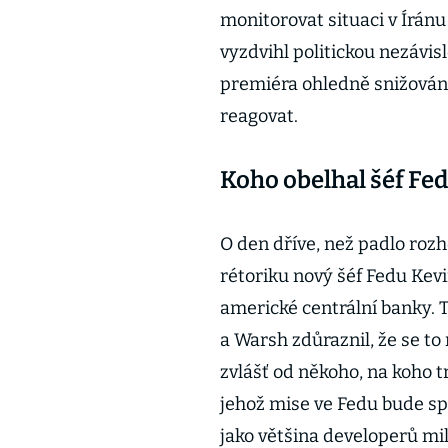
monitorovat situaci v Íránu
vyzdvihl politickou nezávi
premiéra ohledně snižován
reagovat.
Koho obelhal šéf Fe
O den dříve, než padlo roz
rétoriku nový šéf Fedu Kev
americké centrální banky. Té 
a Warsh zdůraznil, že se to
zvlášť od někoho, na koho t
jehož mise ve Fedu bude spo
jako většina developerů mil