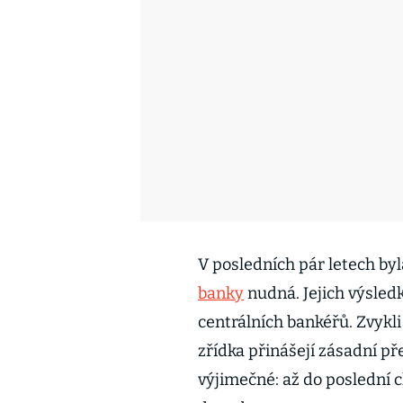
V posledních pár letech by
banky
nudná. Jejich výsled
centrálních bankéřů. Zvykli 
zřídka přinášejí zásadní p
výjimečné: až do poslední c