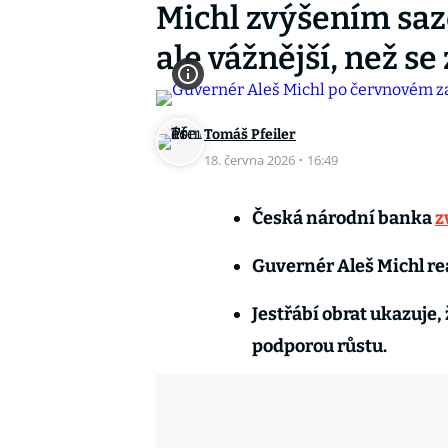
Michl zvýšením saz
ale vážnější, než se
Tomáš Pfeiler
18. června 2026
·
16:49
Česká národní banka
z
Guvernér Aleš Michl rea
Jestřábí obrat ukazuje,
podporou růstu.