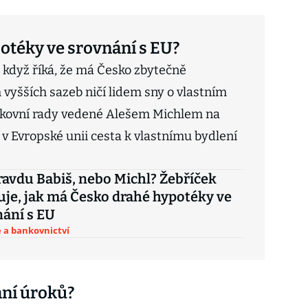
otéky ve srovnání s EU?
 když říká, že má Česko zbytečně
vyšších sazeb ničí lidem sny o vlastním
nkovní rady vedené Alešem Michlem na
 v Evropské unii cesta k vlastnímu bydlení
avdu Babiš, nebo Michl? Žebříček
je, jak má Česko drahé hypotéky ve
ání s EU
 a bankovnictví
ání úroků?