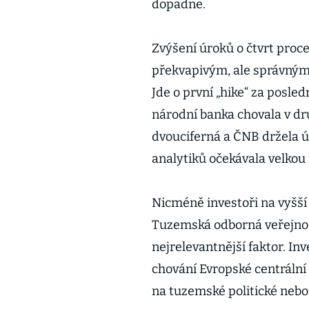
dopadne.
Zvýšení úroků o čtvrt proc
překvapivým, ale správným 
Jde o první „hike“ za posled
národní banka chovala v dr
dvouciferná a ČNB držela 
analytiků očekávala velkou
Nicméně investoři na vyšší 
Tuzemská odborná veřejnost
nejrelevantnější faktor. Inv
chování Evropské centrální 
na tuzemské politické nebo