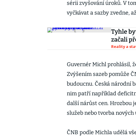
sérii zvyšování úroků. V to
vyčkávat a sazby zvedne, až
Tyhle by
začali p
Reality a st
Guvernér Michl prohlásil, ž
Zvýšením sazeb pomůže ČNB
budoucnu. Česká národní ba
nim patří například deficit
další nárůst cen. Hrozbou 
služeb nebo tvorba nových
ČNB podle Michla udělá vše