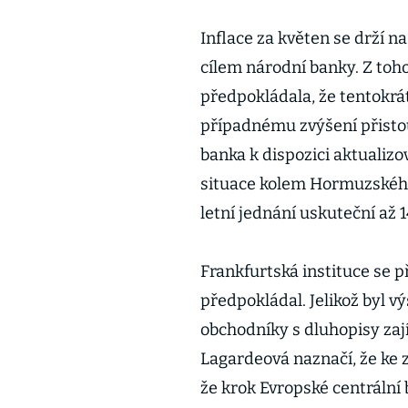
Inflace za květen se drží n
cílem národní banky. Z toh
předpokládala, že tentokrát
případnému zvýšení přistou
banka k dispozici aktualiz
situace kolem Hormuzského
letní jednání uskuteční až 
Frankfurtská instituce se 
předpokládal. Jelikož byl v
obchodníky s dluhopisy zají
Lagardeová naznačí, že ke z
že krok Evropské centrální 