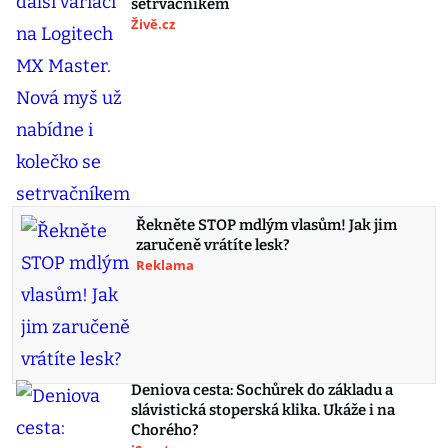
setrvačníkem
Živě.cz
Řekněte STOP mdlým vlasům! Jak jim
zaručeně vrátíte lesk?
Reklama
Deniova cesta: Sochůrek do základu a
slávistická stoperská klika. Ukáže i na
Chorého?