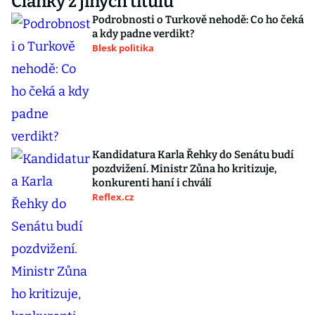
Články z jiných titulů
Podrobnosti o Turkově nehodě: Co ho čeká
a kdy padne verdikt?
Blesk politika
Kandidatura Karla Řehky do Senátu budí
pozdvižení. Ministr Zůna ho kritizuje,
konkurenti haní i chválí
Reflex.cz