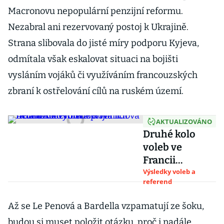
Macronovu nepopulární penzijní reformu.
Nezabral ani rezervovaný postoj k Ukrajině.
Strana slibovala do jisté míry podporu Kyjeva,
odmítala však eskalovat situaci na bojišti
vysláním vojáků či využíváním francouzských
zbraní k ostřelování cílů na ruském území.
AKTUALIZOVÁNO
Druhé kolo
voleb ve
Francii
nečekaně
Výsledky voleb a
referend
vyhrála Nová
lidová fronta.
Až se Le Penová a Bardella vzpamatují ze šoku,
Macron
budou si muset položit otázku, proč i nadále