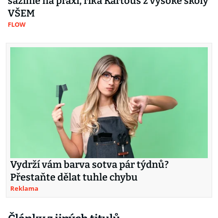
sázíme na praxi, říká Kartous z vysoké školy
VŠEM
FLOW
Vydrží vám barva sotva pár týdnů?
Přestaňte dělat tuhle chybu
Reklama