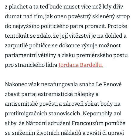
z plachet a ta teď bude muset více než kdy dřív
dumat nad tím, jak onen pověstný skleněný strop
do nejvyššího politického patra prorazit. Protože
tentokrát se zdálo, že její vítězství je na dohled a
zarputilé političce se dokonce rýsuje možnost
parlamentní většiny a zisku premiérského postu
pro stranického lídra
Jordana Bardellu.
Nakonec však nezafungovala snaha Le Penové
zbavit partaj extremistické nálepky a
antisemitské pověsti a zároveň sbírat body na
protiimigračních stanoviscích. Nepomohly ani
sliby, že Národní sdružení Francouzům pomůže
se snížením životních nákladů a zvrátí či upraví