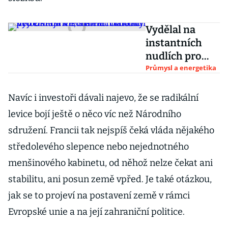
Vydělal na
instantních
nudlích pro
Ukrajince,
Průmysl a energetika
s elektromobil
y nejbohatší
Navíc i investoři dávali najevo, že se radikální
Vietnamec
levice bojí ještě o něco víc než Národního
narazil
sdružení. Francii tak nejspíš čeká vláda nějakého
středolevého slepence nebo nejednotného
menšinového kabinetu, od něhož nelze čekat ani
stabilitu, ani posun země vpřed. Je také otázkou,
jak se to projeví na postavení země v rámci
Evropské unie a na její zahraniční politice.