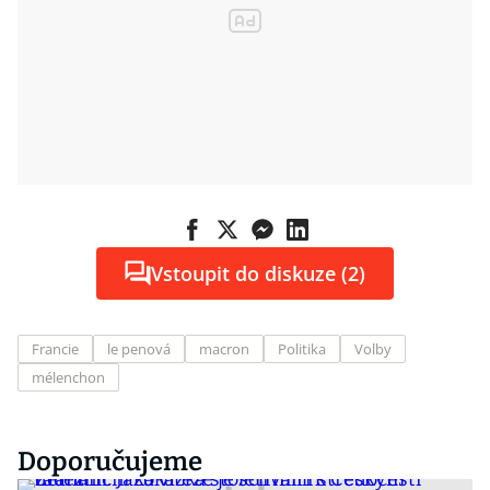
Vstoupit do diskuze (2)
Francie
le penová
macron
Politika
Volby
mélenchon
Doporučujeme