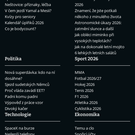
Neštovice: příznaky, léčba
2026
V čem jezdí Yamal a Mesii?
Znamení, že jste potkali
Kvízy pro seniory
někoho z minulého života
Kalendář úplňků 2026
Astronomické úkazy 2026:
Co je bodycount?
zatmění slunce a další
Jak obléci miminko při
vysokých teplotách?
Jak na dokonalé letní mojito
6 lehkých letních salátů
Politika
Sport 2026
Nová superdávka: kdo na ní
MMA
dosáhne?
Fotbal 2026/27
Sjezd sudetských Němců
Hokej 2026
Proč vláda zavádí EET?
Tenis 2026
Padni komu padni
F1 2026
Výpověď z práce vzor
Atletika 2026
Divoký kačer
Cyklistika 2026
Technologie
Ekonomika
SpaceX na burze
Temu a clo
Nejlepší telefony
Spořicí účty