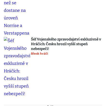
Šéf Vojenského zpravodajství exkluzivně v
Hráčích: Česku hrozil vyšší stupeň
nebezpečí!
Blesk hráči