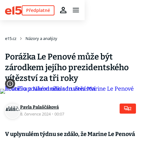
Předplatné
e15.cz
Názory a analýzy
Porážka Le Penové může být
zárodkem jejího prezidentského
vítězství za tři roky
Pavla Palaščáková
2
8. července 2024
·
00:07
V uplynulém týdnu se zdálo, že Marine Le Penová