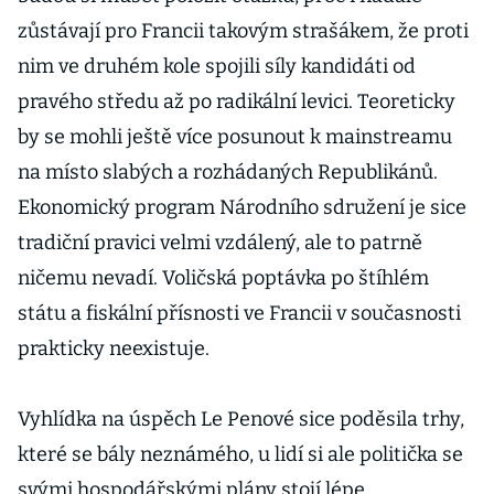
nepřijal
Attalovu
zůstávají pro Francii takovým strašákem, že proti
demisi
nim ve druhém kole spojili síly kandidáti od
pravého středu až po radikální levici. Teoreticky
by se mohli ještě více posunout k mainstreamu
na místo slabých a rozhádaných Republikánů.
Ekonomický program Národního sdružení je sice
tradiční pravici velmi vzdálený, ale to patrně
ničemu nevadí. Voličská poptávka po štíhlém
státu a fiskální přísnosti ve Francii v současnosti
prakticky neexistuje.
Vyhlídka na úspěch Le Penové sice poděsila trhy,
které se bály neznámého, u lidí si ale politička se
svými hospodářskými plány stojí lépe.