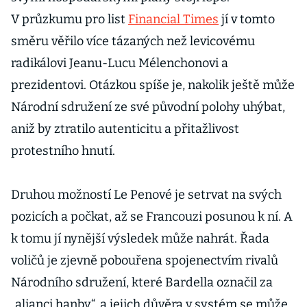
V průzkumu pro list
Financial Times
jí v tomto
směru věřilo více tázaných než levicovému
radikálovi Jeanu-Lucu Mélenchonovi a
prezidentovi. Otázkou spíše je, nakolik ještě může
Národní sdružení ze své původní polohy uhýbat,
aniž by ztratilo autenticitu a přitažlivost
protestního hnutí.
Druhou možností Le Penové je setrvat na svých
pozicích a počkat, až se Francouzi posunou k ní. A
k tomu jí nynější výsledek může nahrát. Řada
voličů je zjevně pobouřena spojenectvím rivalů
Národního sdružení, které Bardella označil za
„alianci hanby“, a jejich důvěra v systém se může