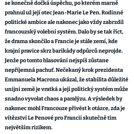
se konečně dočká úspěchu, po kterém marně
prahnul už její otec Jean-Marie Le Pen. Rodinné
politické ambice ale nakonec jako vždy zabrzdil
francouzský volební systém. Dalo by se tak říct,
že drama skončilo a Francie je stále zemí, kde
krajní pravice skrz barikády odpůrců neprojde.
Jenže po tomto hlasování nejspíš zůstane
nepříjemná pachuť. Nečekaný krok prezidenta
Emmanuela Macrona ukázal, že stabilita důležité
unijní země je vratká a její politický systém může
snadno vyvolat chaos a paralýzu. A výsledek by
nakonec mohl Francouze přivést k otázce, zda je
vítězství Le Penové pro Francii skutečně tím
největším rizikem.