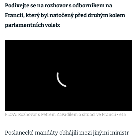
Podívejte se na rozhovor s odborníkem na
Francii, který byl natočený před druhým kolem
parlamentních voleb:
FLOW: Rozhovor s Petrem Zavadilem o situaci ve Francii • e15
Poslanecké mandáty obhájili mezi jinými ministr