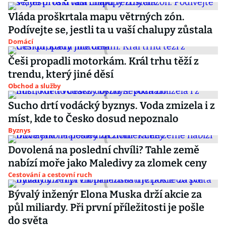
Vláda proškrtala mapu větrných zón.
Podívejte se, jestli ta u vaší chalupy zůstala
Domácí
Češi propadli motorkám. Král trhu těží z
trendu, který jiné děsí
Obchod a služby
Sucho drtí vodácký byznys. Voda zmizela i z
míst, kde to Česko dosud nepoznalo
Byznys
Dovolená na poslední chvíli? Tahle země
nabízí moře jako Maledivy za zlomek ceny
Cestování a cestovní ruch
Bývalý inženýr Elona Muska drží akcie za
půl miliardy. Při první příležitosti je pošle
do světa