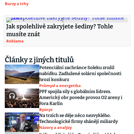
Burzy a trhy
Jak spolehlivě zakryjete šediny? Tohle
musíte znát
Reklama
Články z jiných titulů
Potenciální zachránce Soleku zrušil
nabídku. Zadlužené solární společnosti
hrozí konkurz
Průmysl a energetika
PPF spojila síly s globálním lídrem.
Americký obr povede provoz O2 areny i
Fora Karlín
Byznys
Na trzích se děje něco nezvyklého.
Technologické firmy shánějí miliardy
Názory a analýzy