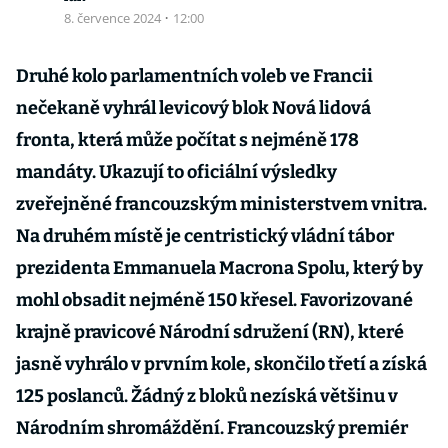
8. července 2024
·
12:00
Druhé kolo parlamentních voleb ve Francii
nečekaně vyhrál levicový blok Nová lidová
fronta, která může počítat s nejméně 178
mandáty. Ukazují to oficiální výsledky
zveřejněné francouzským ministerstvem vnitra.
Na druhém místě je centristický vládní tábor
prezidenta Emmanuela Macrona Spolu, který by
mohl obsadit nejméně 150 křesel. Favorizované
krajně pravicové Národní sdružení (RN), které
jasně vyhrálo v prvním kole, skončilo třetí a získá
125 poslanců. Žádný z bloků nezíská většinu v
Národním shromáždění. Francouzský premiér