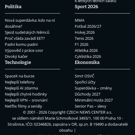
6 lehkých letních salátů
Politika
Sport 2026
Nová superdávka: kdo na ní
MMA
dosáhne?
Fotbal 2026/27
Sjezd sudetských Němců
Hokej 2026
Proč vláda zavádí EET?
Tenis 2026
Padni komu padni
F1 2026
Výpověď z práce vzor
Atletika 2026
Divoký kačer
Cyklistika 2026
Technologie
Ekonomika
SpaceX na burze
Smrt OSVČ
Nejlepší telefony
Spořicí účty
Nejlepší AI zdarma
Superdávka – změny
Nejlepší chytré hodinky
Důchody 2027
Nejlepší VPN – srovnání
Minimální mzda 2027
Netflix filmy a seriály
Senior Pas – slevy
© 2001 - 2026 Copyright
CZECH NEWS CENTER a.s.
se sídlem náměstí Marie Schmolkové 3493/1, 100 00 Praha 10 -
Strašnice, IČO: 02346826, zapsána v OR, sp.zn. B 19490 a dodavatelé
obsahu