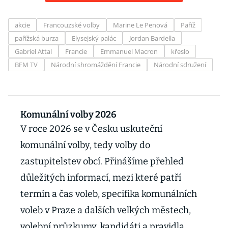
akcie
Francouzské volby
Marine Le Penová
Paříž
pařížská burza
Elysejský palác
Jordan Bardella
Gabriel Attal
Francie
Emmanuel Macron
křeslo
BFM TV
Národní shromáždění Francie
Národní sdružení
Komunální volby 2026
V roce 2026 se v Česku uskuteční
komunální volby, tedy volby do
zastupitelstev obcí. Přinášíme přehled
důležitých informací, mezi které patří
termín a čas voleb, specifika komunálních
voleb v Praze a dalších velkých městech,
volební průzkumy, kandidáti a pravidla