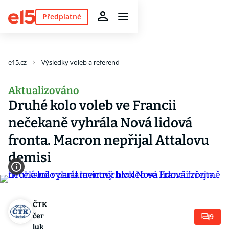
Předplatné
e15.cz
Výsledky voleb a referend
Aktualizováno
Druhé kolo voleb ve Francii
nečekaně vyhrála Nová lidová
fronta. Macron nepřijal Attalovu
demisi
ČTK
čer
9
luk