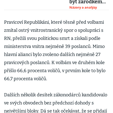
být zárodkem
jejího
Názory a analýzy
prezidentského
vítězství za tři
Pravicoví Republikáni, které těsně před volbami
roky
zmítal ostrý vnitrostranický spor o spolupráci s
RN, přežili svou politickou smrt a získali podle
ministerstva vnitra nejméně 39 poslanců. Mimo
hlavní alianci bylo zvoleno dalších nejméně 27
pravicových poslanců. K volbám ve druhém kole
přišlo 66,6 procenta voličů, v prvním kole to bylo
66,7 procenta voličů.
Dalších několik desítek zákonodárců kandidovalo
ve svých obvodech bez předchozí dohody s
největšími bloky. Dá se tak očekávat, že se přidají