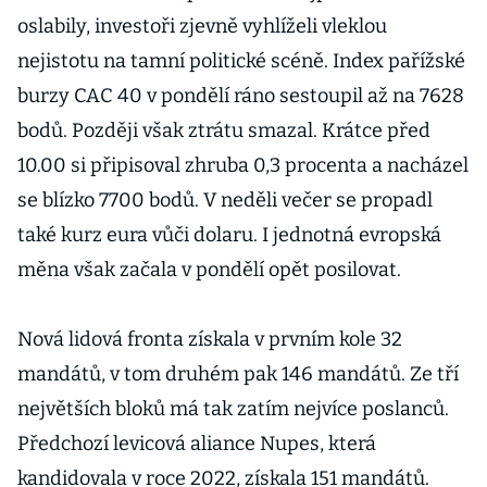
oslabily, investoři zjevně vyhlíželi vleklou
nejistotu na tamní politické scéně. Index pařížské
burzy CAC 40 v pondělí ráno sestoupil až na 7628
bodů. Později však ztrátu smazal. Krátce před
10.00 si připisoval zhruba 0,3 procenta a nacházel
se blízko 7700 bodů. V neděli večer se propadl
také kurz eura vůči dolaru. I jednotná evropská
měna však začala v pondělí opět posilovat.
Nová lidová fronta získala v prvním kole 32
mandátů, v tom druhém pak 146 mandátů. Ze tří
největších bloků má tak zatím nejvíce poslanců.
Předchozí levicová aliance Nupes, která
kandidovala v roce 2022, získala 151 mandátů.