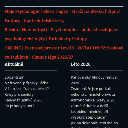
Moje Psychologie
Blesk Tlapky
Hráči na Blesku
iSport
Fantasy
Spotřebitelské testy
Blesku
Nemovitosti
Psychologika - podcast rozbíjející
psychologické mýty
Fotbalové přestupy
ONLINE
Eventový prostor Level 9
OKTAGON 92: Szabová
vs. Pudilová
Chance Liga 2026/27
Aktuálně
Léto 2026
Epicentrum
Karlovarský filmový festival
Neštovice: příznaky, léčba
2026
V čem jezdí Yamal a Mesii?
Znamení, že jste potkali
Kvízy pro seniory
někoho z minulého života
Kalendář úplňků 2026
Astronomické úkazy 2026:
Co je bodycount?
zatmění slunce a další
Jak obléci miminko při
vysokých teplotách?
Jak na dokonalé letní mojito