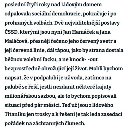
poslední čtyři roky nad Lidovým domem
odpalovala sociální demokracie, pokračuje i po
prohraných volbách. Dvě nejviditelnější postavy
ČSSD, kterými jsou nyní Jan Hamáček a Jana
Maláčová, přesněji řečeno jeho červený svetr a
její červená linie, dál tápou, jako by strana dostala
běžnou volební facku, a ne knock- -out
bezprostředně ohrožující její život. Mohli bychom
napsat, že v podpalubí je už voda, zatímco na
palubě se řeší, jestli nezdanit některé kajuty
milionářskou sazbou, ale to bychom popisovali
situaci před pár měsíci. Teď už jsou z lidového
Titaniku jen trosky a k řešení je tak leda zasedací
pořádek na záchranných člunech.