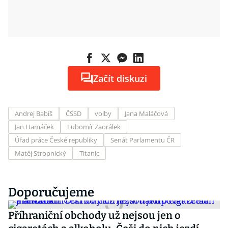
Začít diskuzi
Andrej Babiš
ČSSD
volby
Jana Maláčová
Jan Hamáček
Lubomír Zaorálek
Úřad práce České republiky
Senát Parlamentu ČR
Matěj Stropnický
Titanic
Doporučujeme
Příhraniční obchody už nejsou jen o