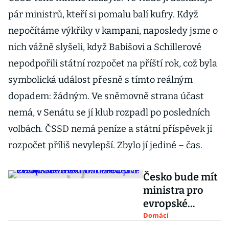
pár ministrů, kteří si pomalu balí kufry. Když
nepočítáme výkřiky v kampani, naposledy jsme o
nich vážně slyšeli, když Babišovi a Schillerové
nepodpořili státní rozpočet na příští rok, což byla
symbolická událost přesně s tímto reálným
dopadem: žádným. Ve sněmovně strana účast
nemá, v Senátu se jí klub rozpadl po posledních
volbách. ČSSD nemá peníze a státní příspěvek jí
rozpočet příliš nevylepší. Zbylo jí jediné – čas.
Česko bude mít
ministra pro
evropské
záležitosti.
Domácí