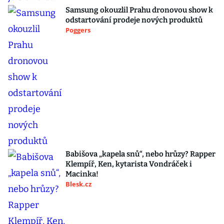
Samsung okouzlil Prahu dronovou show k
odstartování prodeje nových produktů
Poggers
Babišova „kapela snů“, nebo hrůzy? Rapper
Klempíř, Ken, kytarista Vondráček i
Macinka!
Blesk.cz