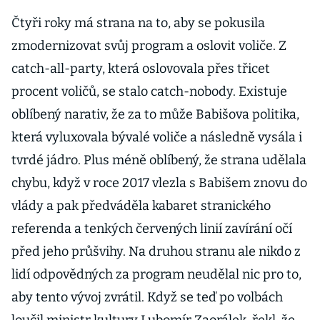
Počet vládních
křesel vzroste o
Čtyři roky má strana na to, aby se pokusila
dvě
zmodernizovat svůj program a oslovit voliče. Z
catch-all-party, která oslovovala přes třicet
procent voličů, se stalo catch-nobody. Existuje
oblíbený narativ, že za to může Babišova politika,
která vyluxovala bývalé voliče a následně vysála i
tvrdé jádro. Plus méně oblíbený, že strana udělala
chybu, když v roce 2017 vlezla s Babišem znovu do
vlády a pak předváděla kabaret stranického
referenda a tenkých červených linií zavírání očí
před jeho průšvihy. Na druhou stranu ale nikdo z
lidí odpovědných za program neudělal nic pro to,
aby tento vývoj zvrátil. Když se teď po volbách