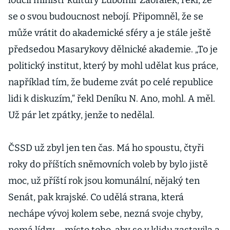
loučil ministr kultury Lubomír Zaorálek, řekl, že
se o svou budoucnost nebojí. Připomněl, že se
může vrátit do akademické sféry a je stále ještě
předsedou Masarykovy dělnické akademie. „To je
politický institut, který by mohl udělat kus práce,
například tím, že budeme zvát po celé republice
lidi k diskuzím,“ řekl Deníku N. Ano, mohl. A měl.
Už pár let zpátky, jenže to nedělal.
ČSSD už zbyl jen ten čas. Má ho spoustu, čtyři
roky do příštích sněmovních voleb by bylo jistě
moc, už příští rok jsou komunální, nějaký ten
Senát, pak krajské. Co udělá strana, která
nechápe vývoj kolem sebe, nezná svoje chyby,