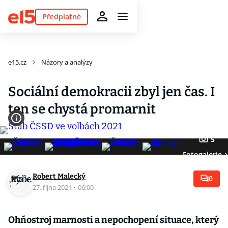
Předplatné
e15.cz
Názory a analýzy
Sociální demokracii zbyl jen čas. I
ten se chystá promarnit
5
Fotogalerie
Robert Malecký
0
27. října 2021
·
06:00
Ohňostroj marnosti a nepochopení situace, který