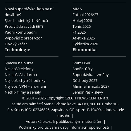
Nová superdávka: kdo na ní
MMA
dosáhne?
Fotbal 2026/27
Sjezd sudetských Němců
Hokej 2026
Proč vláda zavádí EET?
Tenis 2026
Padni komu padni
F1 2026
Výpověď z práce vzor
Atletika 2026
Divoký kačer
Cyklistika 2026
Technologie
Ekonomika
SpaceX na burze
Smrt OSVČ
Nejlepší telefony
Spořicí účty
Nejlepší AI zdarma
Superdávka – změny
Nejlepší chytré hodinky
Důchody 2027
Nejlepší VPN – srovnání
Minimální mzda 2027
Netflix filmy a seriály
Senior Pas – slevy
© 2001 - 2026 Copyright
CZECH NEWS CENTER a.s.
se sídlem náměstí Marie Schmolkové 3493/1, 100 00 Praha 10 -
Strašnice, IČO: 02346826, zapsána v OR, sp.zn. B 19490 a dodavatelé
obsahu
Autorská práva k publikovaným materiálům
Podmínky pro užívání služby informační společnosti