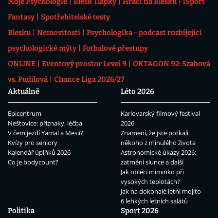
Moje Psychologie
Blesk Tlapky
Hráči na Blesku
iSport
Fantasy
Spotřebitelské testy
Blesku
Nemovitosti
Psychologika - podcast rozbíjející
psychologické mýty
Fotbalové přestupy
ONLINE
Eventový prostor Level 9
OKTAGON 92: Szabová
vs. Pudilová
Chance Liga 2026/27
Aktuálně
Léto 2026
Epicentrum
Karlovarský filmový festival
Neštovice: příznaky, léčba
2026
V čem jezdí Yamal a Mesii?
Znamení, že jste potkali
Kvízy pro seniory
někoho z minulého života
Kalendář úplňků 2026
Astronomické úkazy 2026:
Co je bodycount?
zatmění slunce a další
Jak obléci miminko při
vysokých teplotách?
Jak na dokonalé letní mojito
6 lehkých letních salátů
Politika
Sport 2026