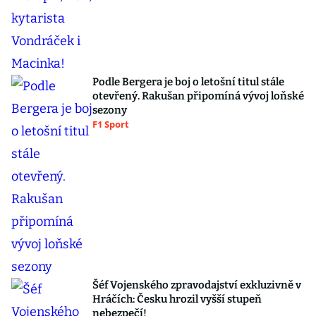
Podle Bergera je boj o letošní titul stále
otevřený. Rakušan připomíná vývoj loňské
sezony
F1 Sport
Šéf Vojenského zpravodajství exkluzivně v
Hráčích: Česku hrozil vyšší stupeň
nebezpečí!