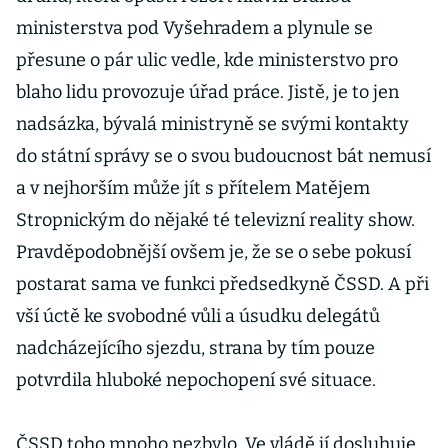
ministerstva pod Vyšehradem a plynule se
přesune o pár ulic vedle, kde ministerstvo pro
blaho lidu provozuje úřad práce. Jistě, je to jen
nadsázka, bývalá ministryně se svými kontakty
do státní správy se o svou budoucnost bát nemusí
a v nejhorším může jít s přítelem Matějem
Stropnickým do nějaké té televizní reality show.
Pravděpodobnější ovšem je, že se o sebe pokusí
postarat sama ve funkci předsedkyně ČSSD. A při
vší úctě ke svobodné vůli a úsudku delegátů
nadcházejícího sjezdu, strana by tím pouze
potvrdila hluboké nepochopení své situace.
ČSSD toho mnoho nezbylo. Ve vládě jí dosluhuje