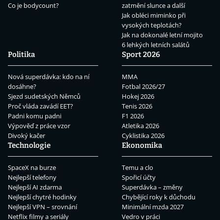
Co je bodycount?
zatmění slunce a další
Jak obléci miminko při
vysokých teplotách?
Jak na dokonalé letní mojito
6 lehkých letních salátů
Politika
Sport 2026
Nová superdávka: kdo na ní
MMA
dosáhne?
Fotbal 2026/27
Sjezd sudetských Němců
Hokej 2026
Proč vláda zavádí EET?
Tenis 2026
Padni komu padni
F1 2026
Výpověď z práce vzor
Atletika 2026
Divoký kačer
Cyklistika 2026
Technologie
Ekonomika
SpaceX na burze
Temu a clo
Nejlepší telefony
Spořicí účty
Nejlepší AI zdarma
Superdávka – změny
Nejlepší chytré hodinky
Chybějící roky k důchodu
Nejlepší VPN – srovnání
Minimální mzda 2027
Netflix filmy a seriály
Vedro v práci