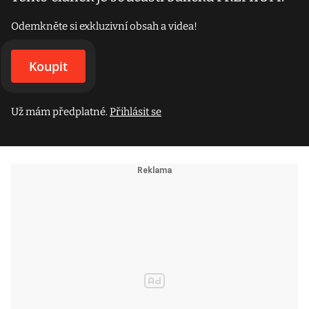
Odemkněte si exkluzivní obsah a videa!
Koupit
Už mám předplatné.
Přihlásit se