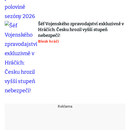
Šéf Vojenského zpravodajství exkluzivně v
Hráčích: Česku hrozil vyšší stupeň
nebezpečí!
Blesk hráči