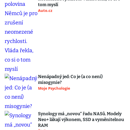
tom myslí
Auto.cz
Nenápadný jed: Co je (a co není)
misogynie?
Moje Psychologie
Synology má „novou“ řadu NASů. Modely
Neo+ lákají výkonem, SSD a vyměnitelnou
RAM