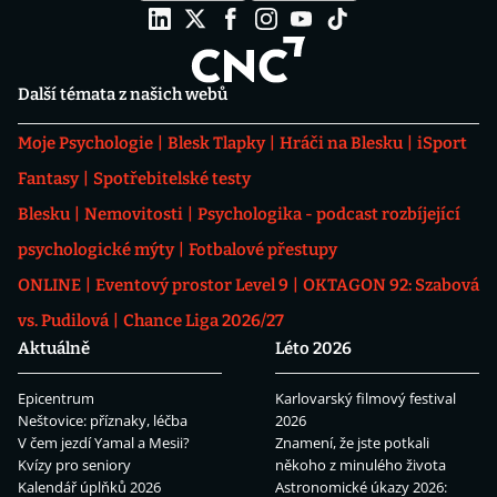
Další témata z našich webů
Moje Psychologie
Blesk Tlapky
Hráči na Blesku
iSport
Fantasy
Spotřebitelské testy
Blesku
Nemovitosti
Psychologika - podcast rozbíjející
psychologické mýty
Fotbalové přestupy
ONLINE
Eventový prostor Level 9
OKTAGON 92: Szabová
vs. Pudilová
Chance Liga 2026/27
Aktuálně
Léto 2026
Epicentrum
Karlovarský filmový festival
Neštovice: příznaky, léčba
2026
V čem jezdí Yamal a Mesii?
Znamení, že jste potkali
Kvízy pro seniory
někoho z minulého života
Kalendář úplňků 2026
Astronomické úkazy 2026: