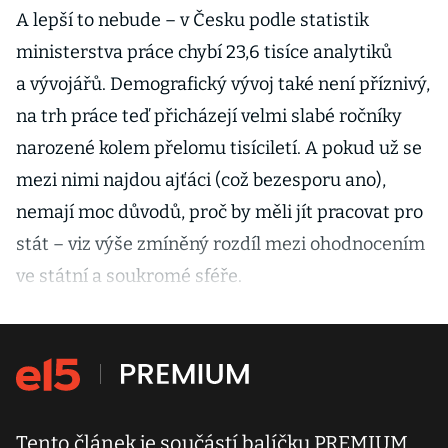
A lepší to nebude – v Česku podle statistik
ministerstva práce chybí 23,6 tisíce analytiků
a vývojářů. Demografický vývoj také není příznivý,
na trh práce teď přicházejí velmi slabé ročníky
narozené kolem přelomu tisíciletí. A pokud už se
mezi nimi najdou ajťáci (což bezesporu ano),
nemají moc důvodů, proč by měli jít pracovat pro
stát – viz výše zmíněný rozdíl mezi ohodnocením
ve státní a soukromé sféře.
Tento článek je součástí balíčku PREMIUM.