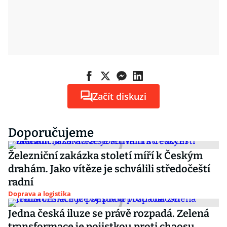
Začít diskuzi
Doporučujeme
Železniční zakázka století míří k Českým
drahám. Jako vítěze je schválili středočeští
radní
Doprava a logistika
Jedna česká iluze se právě rozpadá. Zelená
transformace je pojistkou proti chaosu