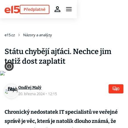
Předplatné
e15.cz
Názory a analýzy
Státu chybějí ajťáci. Nechce jim
totiž dost zaplatit
Ondřej Malý
0
20. března 2024
·
12:15
Chronický nedostatek IT specialistů ve veřejné
správě je věc, která je natolik dlouho známá, že