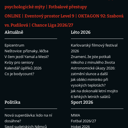
psychologické mýty
Fotbalové přestupy
ONLINE
Eventový prostor Level 9
OKTAGON 92: Szabová
vs. Pudilová
Chance Liga 2026/27
Aktuálně
Léto 2026
Epicentrum
Karlovarský filmový festival
Neštovice: příznaky, léčba
2026
V čem jezdí Yamal a Mesii?
Znamení, že jste potkali
Kvízy pro seniory
někoho z minulého života
Kalendář úplňků 2026
Astronomické úkazy 2026:
Co je bodycount?
zatmění slunce a další
Jak obléci miminko při
vysokých teplotách?
Jak na dokonalé letní mojito
6 lehkých letních salátů
Politika
Sport 2026
Nová superdávka: kdo na ní
MMA
dosáhne?
Fotbal 2026/27
Sjezd sudetských Němců
Hokej 2026