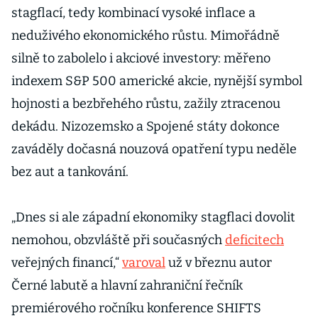
stagflací, tedy kombinací vysoké inflace a
neduživého ekonomického růstu. Mimořádně
silně to zabolelo i akciové investory: měřeno
indexem S&P 500 americké akcie, nynější symbol
hojnosti a bezbřehého růstu, zažily ztracenou
dekádu. Nizozemsko a Spojené státy dokonce
zaváděly dočasná nouzová opatření typu neděle
bez aut a tankování.
„Dnes si ale západní ekonomiky stagflaci dovolit
nemohou, obzvláště při současných
deficitech
veřejných financí,“
varoval
už v březnu autor
Černé labutě a hlavní zahraniční řečník
premiérového ročníku konference SHIFTS