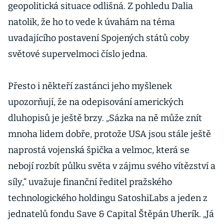
geopolitická situace odlišná. Z pohledu Dalia
natolik, že ho to vede k úvahám na téma
uvadajícího postavení Spojených států coby
světové supervelmoci číslo jedna.
Přesto i někteří zastánci jeho myšlenek
upozorňují, že na odepisování amerických
dluhopisů je ještě brzy. „Sázka na ně může znít
mnoha lidem dobře, protože USA jsou stále ještě
naprostá vojenská špička a velmoc, která se
nebojí rozbít půlku světa v zájmu svého vítězství a
síly,“ uvažuje finanční ředitel pražského
technologického holdingu SatoshiLabs a jeden z
jednatelů fondu Save & Capital Štěpán Uherík. „Já