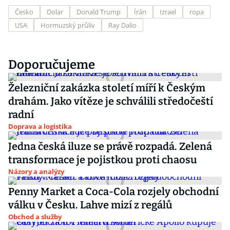
Česko
Dolar
Donald Trump
Írán
Izrael
ropa
USA
Hormuzský průliv
Ray Dalio
Doporučujeme
Železniční zakázka století míří k Českým
drahám. Jako vítěze je schválili středočeští
radní
Doprava a logistika
Jedna česká iluze se právě rozpadá. Zelená
transformace je pojistkou proti chaosu
Názory a analýzy
Penny Market a Coca-Cola rozjely obchodní
válku v Česku. Lahve mizí z regálů
Obchod a služby