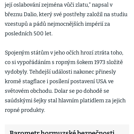
její oslabování zejména vůči zlatu,“ napsal v
březnu Dalio, který své postřehy založil na studiu
vzestupů a pádů nejmocnějších impérií za
posledních 500 let.
Spojeným státům v jeho očích hrozí ztráta toho,
co si vypořádáním s ropným šokem 1973 složitě
vydobyly. Tehdejší události nakonec přinesly
kromě stagflace i posílení postavení USA ve
světovém obchodu. Dolar se po dohodě se
saúdskými šejky stal hlavním platidlem za jejich
ropné produkty.
Barometr hormuzské bezpečnosti