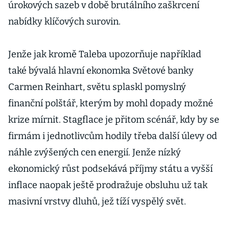
úrokových sazeb v době brutálního zaškrcení
nabídky klíčových surovin.
Jenže jak kromě Taleba upozorňuje například
také bývalá hlavní ekonomka Světové banky
Carmen Rein­hart, světu splaskl pomyslný
finanční polštář, kterým by mohl dopady možné
krize mírnit. Stagflace je přitom scénář, kdy by se
firmám i jednotlivcům hodily třeba další úlevy od
náhle zvýšených cen energií. Jenže nízký
ekonomický růst podsekává příjmy státu a vyšší
inflace naopak ještě prodražuje obsluhu už tak
masivní vrstvy dluhů, jež tíží vyspělý svět.