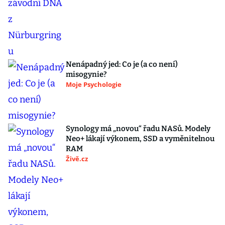
Nenápadný jed: Co je (a co není)
misogynie?
Moje Psychologie
Synology má „novou“ řadu NASů. Modely
Neo+ lákají výkonem, SSD a vyměnitelnou
RAM
Živě.cz