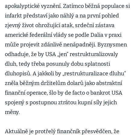
apokalyptické vyznění. Zatímco běžná populace si
infarkt představí jako náhlý a na první pohled
zjevný život ohrožující atak, srdeční zástava
americké federální vlády se podle Dalia v praxi
může projevit zdánlivě nenápadněji. Byznysmen
odhaduje, že by USA „jen“ restrukturalizovaly
dluh, tedy třeba posunuly dobu splatnosti
dluhopisů. A jakkoli by „restrukturalizace dluhu“
zněla běžným držitelům dolarů jako abstraktní
finanční operace, šlo by de facto o bankrot USA
spojený s postupnou ztrátou kupní síly jejich
měny.
Aktuálně je protřelý finančník přesvědčen, že