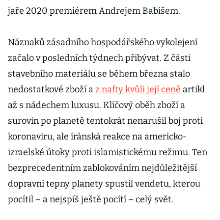
jaře 2020 premiérem Andrejem Babišem.
Náznaků zásadního hospodářského vykolejení
začalo v posledních týdnech přibývat. Z části
stavebního materiálu se během března stalo
nedostatkové zboží a
z nafty kvůli její ceně
artikl
až s nádechem luxusu. Klíčový oběh zboží a
surovin po planetě tentokrát nenarušil boj proti
koronaviru, ale íránská reakce na americko-
izraelské útoky proti islamistickému režimu. Ten
bezprecedentním zablokováním nejdůležitější
dopravní tepny planety spustil vendetu, kterou
pocítil – a nejspíš ještě pocítí – celý svět.