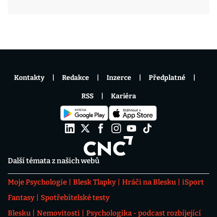
Kontakty
Redakce
Inzerce
Předplatné
RSS
Kariéra
Další témata z našich webů
Moje Psychologie
Blesk Tlapky
Hráči na Blesku
iSport
Fantasy
Spotřebitelské testy
Blesku
Nemovitosti
Psychologika - podcast rozbíjející