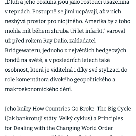
„Dluh a jeho obsluha jsou jako rostoucí usazenina
v tepnách. Postupně se jimi ucpávají, až v nich
nezbývá prostor pro nic jiného. Amerika by z toho
mohla mít během zhruba tří let infarkt,“ varoval
už před rokem Ray Dalio, zakladatel
Bridgewateru, jednoho z největších hedgeových
fondů na světě, a v posledních letech také
osobnost, která je viditelná i díky své stylizaci do
role komentátora divokého geopolitického a
makroekonomického dění.
Jeho knihy How Countries Go Broke: The Big Cycle
(Jak bankrotují státy: Velký cyklus) a Principles
for Dea­ling with the Changing World Order