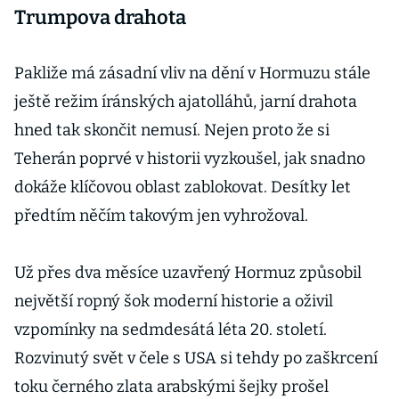
Trumpova drahota
Pakliže má zásadní vliv na dění v Hormuzu stále
ještě režim íránských ajatolláhů, jarní drahota
hned tak skončit nemusí. Nejen proto že si
Teherán poprvé v historii vyzkoušel, jak snadno
dokáže klíčovou oblast zablokovat. Desítky let
předtím něčím takovým jen vyhrožoval.
Už přes dva měsíce uzavřený Hormuz způsobil
největší ropný šok moderní historie a oživil
vzpomínky na sedmdesátá léta 20. století.
Rozvinutý svět v čele s USA si tehdy po zaškrcení
toku černého zlata arabskými šejky prošel