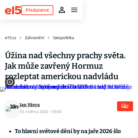
Předplatné
e15.cz
Zahraniční
Geopolitika
Úžina nad všechny prachy světa.
Jak může zavřený Hormuz
rozleptat americkou nadvládu
Jan Vávra
2
10. května 2026
·
05:00
To hlavní světové dění by na jaře 2026 šlo