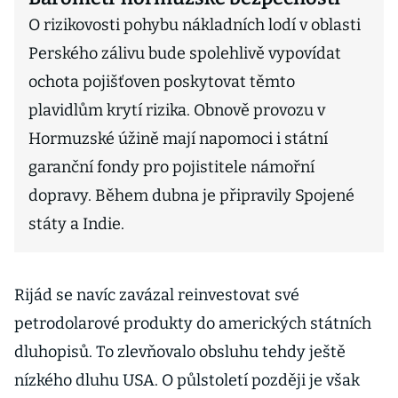
O rizikovosti pohybu nákladních lodí v oblasti
Perského zálivu bude spolehlivě vypovídat
ochota pojišťoven poskytovat těmto
plavidlům krytí rizika. Obnově provozu v
Hormuzské úžině mají napomoci i státní
garanční fondy pro pojistitele námořní
dopravy. Během dubna je připravily Spojené
státy a Indie.
Rijád se navíc zavázal reinvestovat své
petrodolarové produkty do amerických státních
dluhopisů. To zlevňovalo obsluhu tehdy ještě
nízkého dluhu USA. O půlstoletí později je však