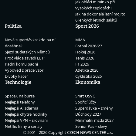
Jak obléci miminko při
vysokých teplotách?
Jak na dokonalé letní mojito
6 lehkých letních salátů
Politika
Sport 2026
Nová superdávka: kdo na ní
MMA
dosáhne?
Fotbal 2026/27
Sjezd sudetských Němců
Hokej 2026
Proč vláda zavádí EET?
Tenis 2026
Padni komu padni
F1 2026
Výpověď z práce vzor
Atletika 2026
Divoký kačer
Cyklistika 2026
Technologie
Ekonomika
SpaceX na burze
Smrt OSVČ
Nejlepší telefony
Spořicí účty
Nejlepší AI zdarma
Superdávka – změny
Nejlepší chytré hodinky
Důchody 2027
Nejlepší VPN – srovnání
Minimální mzda 2027
Netflix filmy a seriály
Senior Pas – slevy
© 2001 - 2026 Copyright
CZECH NEWS CENTER a.s.