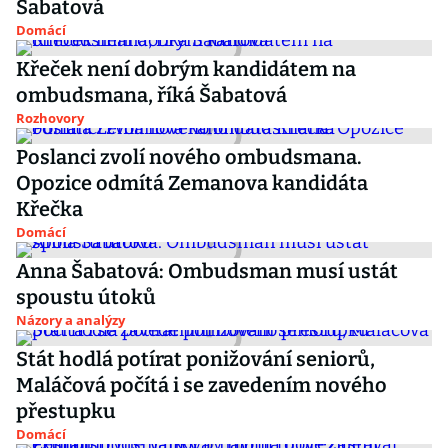
Šabatová
Domácí
Křeček není dobrým kandidátem na
ombudsmana, říká Šabatová
Rozhovory
Poslanci zvolí nového ombudsmana.
Opozice odmítá Zemanova kandidáta
Křečka
Domácí
Anna Šabatová: Ombudsman musí ustát
spoustu útoků
Názory a analýzy
Stát hodlá potírat ponižování seniorů,
Maláčová počítá i se zavedením nového
přestupku
Domácí