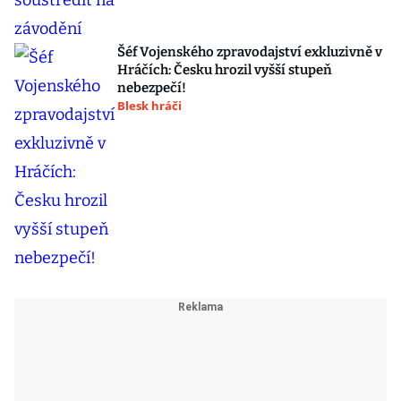
Šéf Vojenského zpravodajství exkluzivně v
Hráčích: Česku hrozil vyšší stupeň
nebezpečí!
Blesk hráči