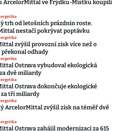
 ArcelorMittal ve Frýdku-Místku koupili
nergetika
ý trh od letošních prázdnin roste.
Mittal nestačí pokrývat poptávku
nergetika
ittal zvýšil provozní zisk více než o
, překonal odhady
nergetika
ittal Ostrava vybudoval ekologická
 za dvě miliardy
nergetika
ittal Ostrava dokončuje ekologické
za tři miliardy
nergetika
ý ArcelorMittal zvýšil zisk na téměř dvě
nergetika
ittal Ostrava zahájil modernizaci za 615