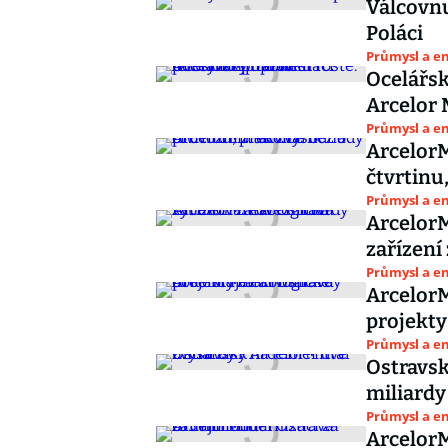
Válcovnu
Poláci
Průmysl a e
Ocelářsk
Arcelor 
Průmysl a e
ArcelorM
čtvrtinu
Průmysl a e
ArcelorM
zařízení
Průmysl a e
ArcelorM
projekty 
Průmysl a e
Ostravsk
miliardy
Průmysl a e
ArcelorM