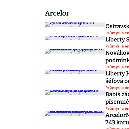
Arcelor
Ostravsk
Průmysl a e
Liberty 
Průmysl a e
Novákov
podmínká
Průmysl a e
Liberty 
šéfová o
Průmysl a e
Babiš žá
písemné 
Průmysl a e
ArcelorM
743 koru