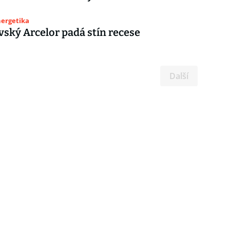
nergetika
vský Arcelor padá stín recese
Další