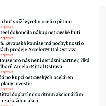
á huť sníží výrobu oceli o pětinu
nergetika
Steel dokončila nákup ostravské huti
nergetika
á: Evropská komise má pochybnosti o
ch prodeje ArcelorMittal Ostrava
nergetika
House pro nás není seriózní partner, říká
dborů ArcelorMittal Ostrava
nergetika
dá po kupci ostravských oceláren
plány investic
nergetika
ittal doplatí minoritním akcionářům
n za každou akcii