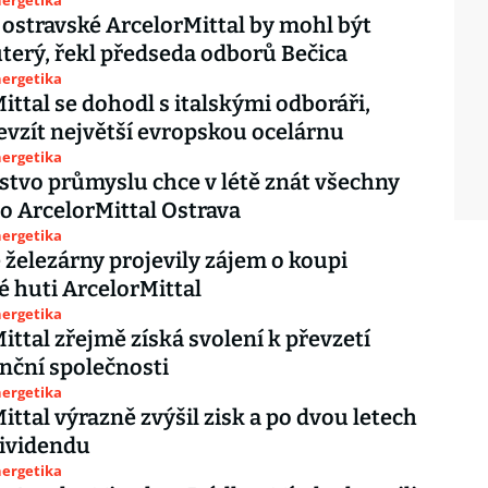
nergetika
 ostravské ArcelorMittal by mohl být
terý, řekl předseda odborů Bečica
nergetika
ittal se dohodl s italskými odboráři,
vzít největší evropskou ocelárnu
nergetika
stvo průmyslu chce v létě znát všechny
o ArcelorMittal Ostrava
nergetika
 železárny projevily zájem o koupi
é huti ArcelorMittal
nergetika
ittal zřejmě získá svolení k převzetí
nční společnosti
nergetika
ittal výrazně zvýšil zisk a po dvou letech
dividendu
nergetika