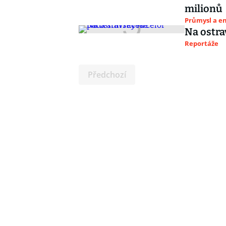
milionů
Průmysl a e
Na ostra
Reportáže
Předchozí