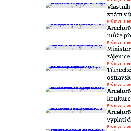
Průmysl a e
Vlastník
znám v ú
Průmysl a e
ArcelorM
může pře
Průmysl a e
Minister
zájemce 
Průmysl a e
Třinecké
ostravsk
Průmysl a e
ArcelorM
konkure
Průmysl a e
ArcelorM
vyplatí 
Průmysl a e