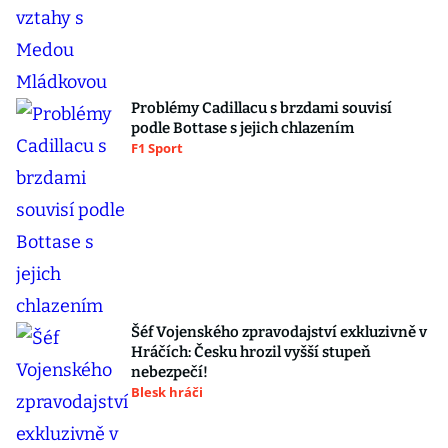
Problémy Cadillacu s brzdami souvisí
podle Bottase s jejich chlazením
F1 Sport
Šéf Vojenského zpravodajství exkluzivně v
Hráčích: Česku hrozil vyšší stupeň
nebezpečí!
Blesk hráči