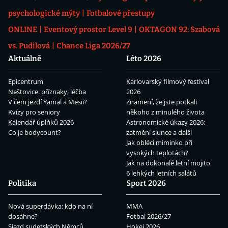
psychologické mýty
Fotbalové přestupy
ONLINE
Eventový prostor Level 9
OKTAGON 92: Szabová
vs. Pudilová
Chance Liga 2026/27
Aktuálně
Léto 2026
Epicentrum
Karlovarský filmový festival
Neštovice: příznaky, léčba
2026
V čem jezdí Yamal a Mesii?
Znamení, že jste potkali
Kvízy pro seniory
někoho z minulého života
Kalendář úplňků 2026
Astronomické úkazy 2026:
Co je bodycount?
zatmění slunce a další
Jak obléci miminko při
vysokých teplotách?
Jak na dokonalé letní mojito
6 lehkých letních salátů
Politika
Sport 2026
Nová superdávka: kdo na ní
MMA
dosáhne?
Fotbal 2026/27
Sjezd sudetských Němců
Hokej 2026