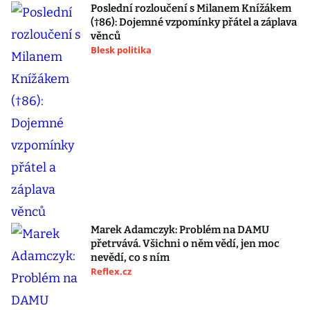
Poslední rozloučení s Milanem Knížákem
(†86): Dojemné vzpomínky přátel a záplava
věnců
Blesk politika
Marek Adamczyk: Problém na DAMU
přetrvává. Všichni o něm vědí, jen moc
nevědí, co s ním
Reflex.cz