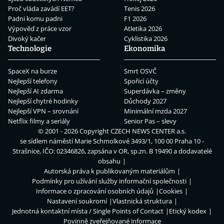
Proč vláda zavádí EET?
Tenis 2026
Padni komu padni
F1 2026
Výpověď z práce vzor
Atletika 2026
Divoký kačer
Cyklistika 2026
Technologie
Ekonomika
SpaceX na burze
Smrt OSVČ
Nejlepší telefony
Spořicí účty
Nejlepší AI zdarma
Superdávka – změny
Nejlepší chytré hodinky
Důchody 2027
Nejlepší VPN – srovnání
Minimální mzda 2027
Netflix filmy a seriály
Senior Pas – slevy
© 2001 - 2026 Copyright
CZECH NEWS CENTER a.s.
se sídlem náměstí Marie Schmolkové 3493/1, 100 00 Praha 10 -
Strašnice, IČO: 02346826, zapsána v OR, sp.zn. B 19490 a dodavatelé
obsahu
Autorská práva k publikovaným materiálům
Podmínky pro užívání služby informační společnosti
Informace o zpracování osobních údajů
Cookies
Nastavení soukromí
Vlastnická struktura
Jednotná kontaktní místa / Single Points of Contact
Etický kodex
Povinně zveřejňované informace