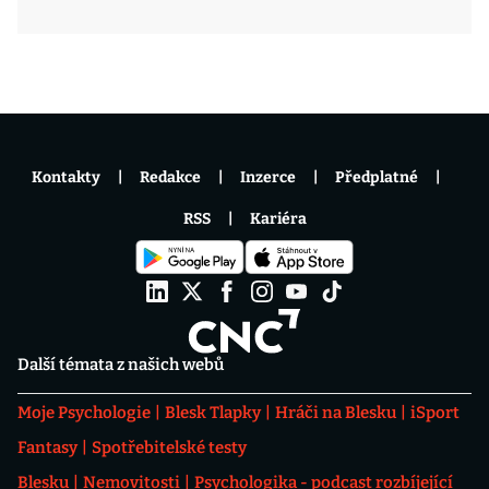
Kontakty
Redakce
Inzerce
Předplatné
RSS
Kariéra
Další témata z našich webů
Moje Psychologie
Blesk Tlapky
Hráči na Blesku
iSport
Fantasy
Spotřebitelské testy
Blesku
Nemovitosti
Psychologika - podcast rozbíjející