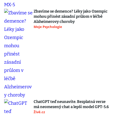
Zbavíme se demence? Léky jako Ozempic
mohou přinést zásadní průlom v léčbě
Alzheimerovy choroby
Moje Psychologie
ChatGPT teď neunavíte. Bezplatná verze
má neomezený chat a lepší model GPT-5.6
Živě.cz