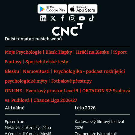
Další témata z našich webů
Moje Psychologie
Blesk Tlapky
Hráči na Blesku
iSport
Fantasy
Spotřebitelské testy
Blesku
Nemovitosti
Psychologika - podcast rozbíjející
psychologické mýty
Fotbalové přestupy
ONLINE
Eventový prostor Level 9
OKTAGON 92: Szabová
vs. Pudilová
Chance Liga 2026/27
Aktuálně
Léto 2026
Epicentrum
Karlovarský filmový festival
Neštovice: příznaky, léčba
2026
V čem jezdí Yamal a Mesii?
Znamení, že jste potkali