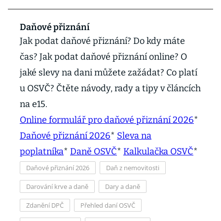
Daňové přiznání
Jak podat daňové přiznání? Do kdy máte
čas? Jak podat daňové přiznání online? O
jaké slevy na dani můžete zažádat? Co platí
u OSVČ? Čtěte návody, rady a tipy v článcích
na e15.
Online formulář pro daňové přiznání 2026
*
Daňové přiznání 2026
*
Sleva na
poplatníka
*
Daně OSVČ
*
Kalkulačka OSVČ
*
Daňové přiznání 2026
Daň z nemovitosti
Darování krve a daně
Dary a daně
Zdanění DPČ
Přehled daní OSVČ