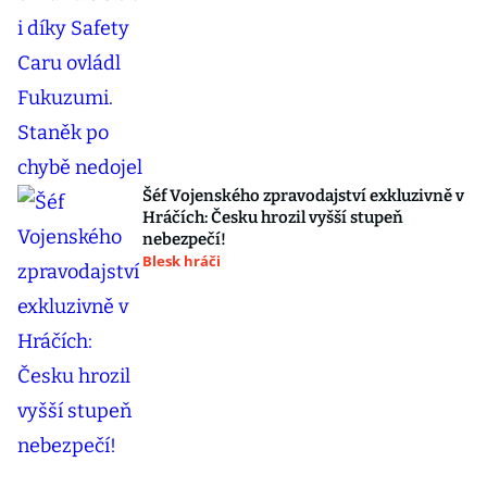
Šéf Vojenského zpravodajství exkluzivně v
Hráčích: Česku hrozil vyšší stupeň
nebezpečí!
Blesk hráči