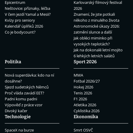
Epicentrum
Karlovarský filmový festival
Neštovice: příznaky, léčba
2026
V čem jezdí Yamal a Mesii?
Znamení, že jste potkali
Kvízy pro seniory
někoho z minulého života
Kalendář úplňků 2026
Astronomické úkazy 2026:
Co je bodycount?
zatmění slunce a další
Jak obléci miminko při
vysokých teplotách?
Jak na dokonalé letní mojito
6 lehkých letních salátů
Politika
Sport 2026
Nová superdávka: kdo na ní
MMA
dosáhne?
Fotbal 2026/27
Sjezd sudetských Němců
Hokej 2026
Proč vláda zavádí EET?
Tenis 2026
Padni komu padni
F1 2026
Výpověď z práce vzor
Atletika 2026
Divoký kačer
Cyklistika 2026
Technologie
Ekonomika
SpaceX na burze
Smrt OSVČ