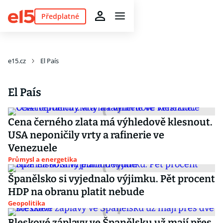
Předplatné
e15.cz
El País
El País
Cena černého zlata má výhledově klesnout.
USA neponičily vrty a rafinerie ve
Venezuele
Průmysl a energetika
Španělsko si vyjednalo výjimku. Pět procent
HDP na obranu platit nebude
Geopolitika
Bleskové záplavy ve Španělsku už mají přes