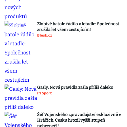
Zlobivé batole řádilo v letadle: Společnost
zrušila let všem cestujícím!
Blesk.cz
Gasly: Nová pravidla zašla příliš daleko
F1 Sport
Šéf Vojenského zpravodajství exkluzivně v
Hráčích: Česku hrozil vyšší stupeň
nebezpečí!