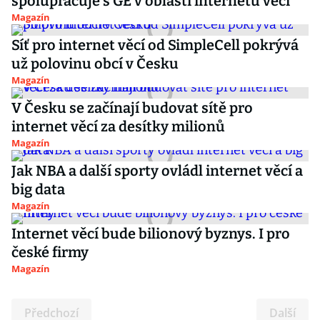
spolupracuje s GE v oblasti internetu věcí
Magazín
Síť pro internet věcí od SimpleCell pokrývá
už polovinu obcí v Česku
Magazín
V Česku se začínají budovat sítě pro
internet věcí za desítky milionů
Magazín
Jak NBA a další sporty ovládl internet věcí a
big data
Magazín
Internet věcí bude bilionový byznys. I pro
české firmy
Magazín
Předchozí
Další