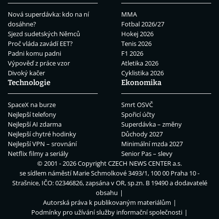
Nová superdávka: kdo na ní
MMA
dosáhne?
Fotbal 2026/27
Sjezd sudetských Němců
Hokej 2026
Proč vláda zavádí EET?
Tenis 2026
Padni komu padni
F1 2026
Výpověď z práce vzor
Atletika 2026
Divoký kačer
Cyklistika 2026
Technologie
Ekonomika
SpaceX na burze
Smrt OSVČ
Nejlepší telefony
Spořicí účty
Nejlepší AI zdarma
Superdávka – změny
Nejlepší chytré hodinky
Důchody 2027
Nejlepší VPN – srovnání
Minimální mzda 2027
Netflix filmy a seriály
Senior Pas – slevy
© 2001 - 2026 Copyright
CZECH NEWS CENTER a.s.
se sídlem náměstí Marie Schmolkové 3493/1, 100 00 Praha 10 -
Strašnice, IČO: 02346826, zapsána v OR, sp.zn. B 19490 a dodavatelé
obsahu
Autorská práva k publikovaným materiálům
Podmínky pro užívání služby informační společnosti