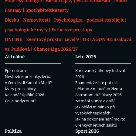
Moje Psychologie
Blesk Tlapky
Hráči na Blesku
iSport
Fantasy
Spotřebitelské testy
Blesku
Nemovitosti
Psychologika - podcast rozbíjející
psychologické mýty
Fotbalové přestupy
ONLINE
Eventový prostor Level 9
OKTAGON 92: Szabová
vs. Pudilová
Chance Liga 2026/27
Aktuálně
Léto 2026
Epicentrum
Karlovarský filmový festival
Neštovice: příznaky, léčba
2026
V čem jezdí Yamal a Mesii?
Znamení, že jste potkali
Kvízy pro seniory
někoho z minulého života
Kalendář úplňků 2026
Astronomické úkazy 2026:
Co je bodycount?
zatmění slunce a další
Jak obléci miminko při
vysokých teplotách?
Jak na dokonalé letní mojito
6 lehkých letních salátů
Politika
Sport 2026