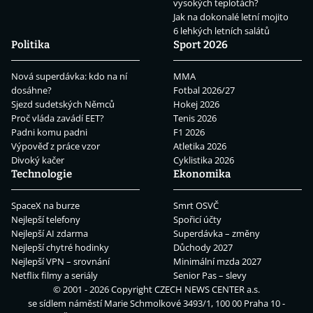
vysokých teplotách?
Jak na dokonalé letní mojito
6 lehkých letních salátů
Politika
Sport 2026
Nová superdávka: kdo na ní
MMA
dosáhne?
Fotbal 2026/27
Sjezd sudetských Němců
Hokej 2026
Proč vláda zavádí EET?
Tenis 2026
Padni komu padni
F1 2026
Výpověď z práce vzor
Atletika 2026
Divoký kačer
Cyklistika 2026
Technologie
Ekonomika
SpaceX na burze
Smrt OSVČ
Nejlepší telefony
Spořicí účty
Nejlepší AI zdarma
Superdávka – změny
Nejlepší chytré hodinky
Důchody 2027
Nejlepší VPN – srovnání
Minimální mzda 2027
Netflix filmy a seriály
Senior Pas – slevy
© 2001 - 2026 Copyright
CZECH NEWS CENTER a.s.
se sídlem náměstí Marie Schmolkové 3493/1, 100 00 Praha 10 -