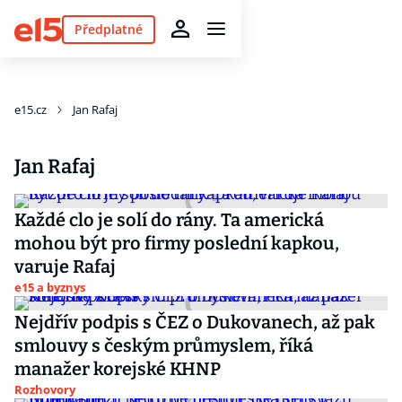
Předplatné
e15.cz
Jan Rafaj
Jan Rafaj
Každé clo je solí do rány. Ta americká
mohou být pro firmy poslední kapkou,
varuje Rafaj
e15 a byznys
Nejdřív podpis s ČEZ o Dukovanech, až pak
smlouvy s českým průmyslem, říká
manažer korejské KHNP
Rozhovory