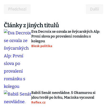
Předchozí
Další
Články z jiných titulů
Eva Decroix se ozvala ze švýcarských Alp:
První slova po provalení románku s
kolegou
Blesk politika
Babiš Senát neovládne. S Okamurou si
jdou tvrdě po krku, Macinka vycouval
Reflex.cz