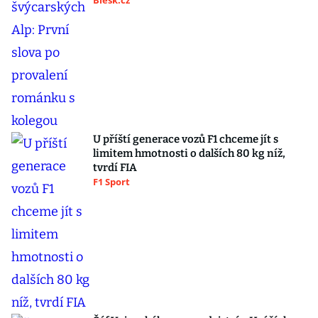
Blesk.cz
U příští generace vozů F1 chceme jít s
limitem hmotnosti o dalších 80 kg níž,
tvrdí FIA
F1 Sport