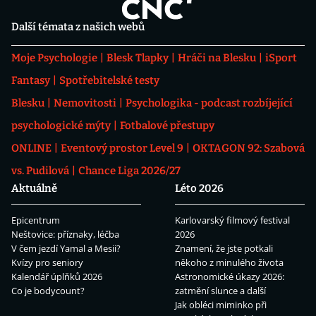
Další témata z našich webů
Moje Psychologie
Blesk Tlapky
Hráči na Blesku
iSport
Fantasy
Spotřebitelské testy
Blesku
Nemovitosti
Psychologika - podcast rozbíjející
psychologické mýty
Fotbalové přestupy
ONLINE
Eventový prostor Level 9
OKTAGON 92: Szabová
vs. Pudilová
Chance Liga 2026/27
Aktuálně
Léto 2026
Epicentrum
Karlovarský filmový festival
Neštovice: příznaky, léčba
2026
V čem jezdí Yamal a Mesii?
Znamení, že jste potkali
Kvízy pro seniory
někoho z minulého života
Kalendář úplňků 2026
Astronomické úkazy 2026:
Co je bodycount?
zatmění slunce a další
Jak obléci miminko při