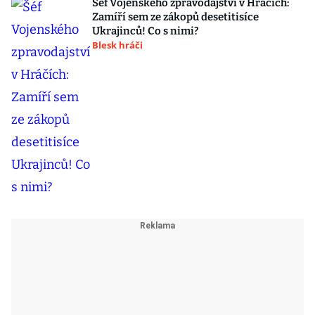
Šéf Vojenského zpravodajství v Hráčích:
Zamíří sem ze zákopů desetitisíce
Ukrajinců! Co s nimi?
Blesk hráči