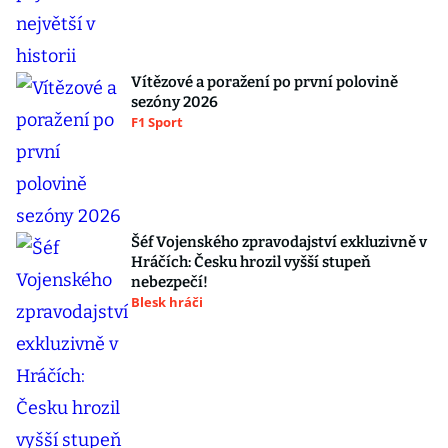
Vítězové a poražení po první polovině
sezóny 2026
F1 Sport
Šéf Vojenského zpravodajství exkluzivně v
Hráčích: Česku hrozil vyšší stupeň
nebezpečí!
Blesk hráči