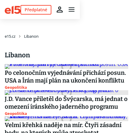
Předplatné
e15.cz
Libanon
Libanon
Po celonočním vyjednávání přichází posun.
USA a Írán mají plán na ukončení konfliktu
Geopolitika
J.D. Vance přiletěl do Švýcarska, má jednat o
omezení íránského jaderného programu
Geopolitika
Velmi křehká naděje na mír. Čtyři zásadní
body, na kterých může ztroskotat