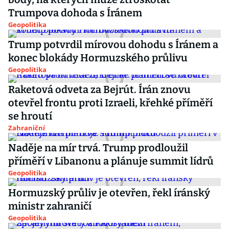
Trumpova dohoda s Íránem
Geopolitika
Trump potvrdil mírovou dohodu s Íránem a
konec blokády Hormuzského průlivu
Geopolitika
Raketová odveta za Bejrút. Írán znovu
otevřel frontu proti Izraeli, křehké příměří
se hroutí
Zahraniční
Naděje na mír trvá. Trump prodloužil
příměří v Libanonu a plánuje summit lídrů
Geopolitika
Hormuzský průliv je otevřen, řekl íránský
ministr zahraničí
Geopolitika