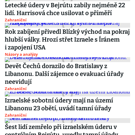
Letecké údery v Bejrútu zabily nejméně 22
lidí. Harrisová chce usilovat o příměří
Zahraniční
Rok zabíjení přivedl Blízký východ na pokraj
hlubší války. Hrozí střet Izraele s Íránem
i zapojení USA
Názory a analýzy
Devět Čechů dorazilo do Bratislavy z
Libanonu. Další zájemce o evakuaci úřady
neevidují
Zahraniční
Izraelské sobotní údery mají na území
Libanonu 23 obětí, uvádí tamní úřady
Zahraniční
Šest lidí zemřelo při izraelském úderu v
centrálním Bejrútu, uvedly tamní úřady