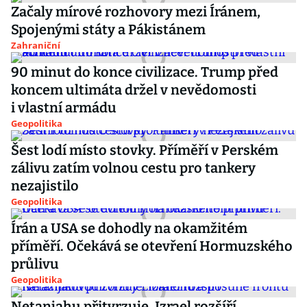
Začaly mírové rozhovory mezi Íránem,
Spojenými státy a Pákistánem
Zahraniční
90 minut do konce civilizace. Trump před
koncem ultimáta držel v nevědomosti
i vlastní armádu
Geopolitika
Šest lodí místo stovky. Příměří v Perském
zálivu zatím volnou cestu pro tankery
nezajistilo
Geopolitika
Írán a USA se dohodly na okamžitém
příměří. Očekává se otevření Hormuzského
průlivu
Geopolitika
Netanjahu přitvrzuje. Izrael rozšíří