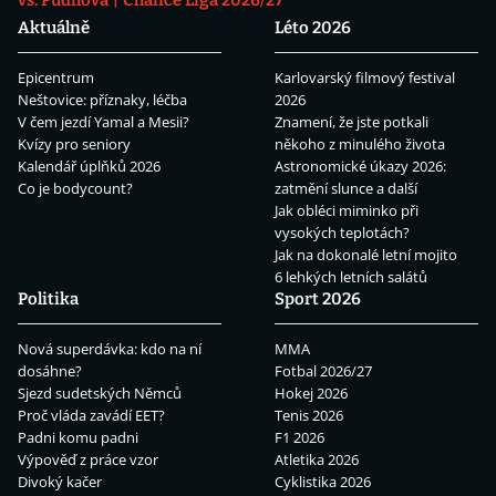
vs. Pudilová
Chance Liga 2026/27
Aktuálně
Léto 2026
Epicentrum
Karlovarský filmový festival
Neštovice: příznaky, léčba
2026
V čem jezdí Yamal a Mesii?
Znamení, že jste potkali
Kvízy pro seniory
někoho z minulého života
Kalendář úplňků 2026
Astronomické úkazy 2026:
Co je bodycount?
zatmění slunce a další
Jak obléci miminko při
vysokých teplotách?
Jak na dokonalé letní mojito
6 lehkých letních salátů
Politika
Sport 2026
Nová superdávka: kdo na ní
MMA
dosáhne?
Fotbal 2026/27
Sjezd sudetských Němců
Hokej 2026
Proč vláda zavádí EET?
Tenis 2026
Padni komu padni
F1 2026
Výpověď z práce vzor
Atletika 2026
Divoký kačer
Cyklistika 2026