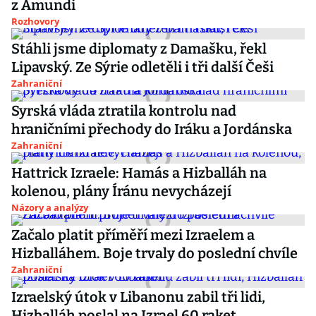
z Amundi
Rozhovory
Stáhli jsme diplomaty z Damašku, řekl
Lipavský. Ze Sýrie odletěli i tři další Češi
Zahraniční
Syrská vláda ztratila kontrolu nad
hraničními přechody do Iráku a Jordánska
Zahraniční
Hattrick Izraele: Hamás a Hizballáh na
kolenou, plány Íránu nevycházejí
Názory a analýzy
Začalo platit příměří mezi Izraelem a
Hizballáhem. Boje trvaly do poslední chvíle
Zahraniční
Izraelský útok v Libanonu zabil tři lidi,
Hizballáh poslal na Izrael 60 raket