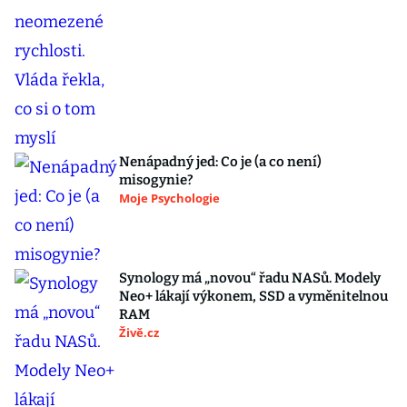
Nenápadný jed: Co je (a co není)
misogynie?
Moje Psychologie
Synology má „novou“ řadu NASů. Modely
Neo+ lákají výkonem, SSD a vyměnitelnou
RAM
Živě.cz