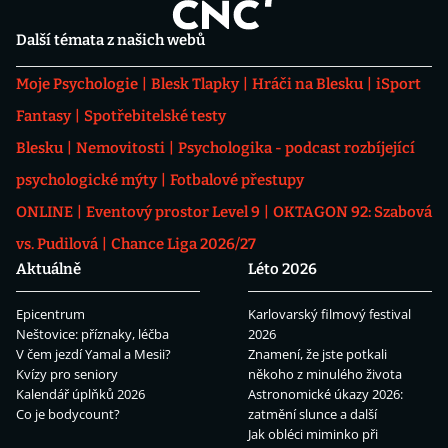
Další témata z našich webů
Moje Psychologie
Blesk Tlapky
Hráči na Blesku
iSport
Fantasy
Spotřebitelské testy
Blesku
Nemovitosti
Psychologika - podcast rozbíjející
psychologické mýty
Fotbalové přestupy
ONLINE
Eventový prostor Level 9
OKTAGON 92: Szabová
vs. Pudilová
Chance Liga 2026/27
Aktuálně
Léto 2026
Epicentrum
Karlovarský filmový festival
Neštovice: příznaky, léčba
2026
V čem jezdí Yamal a Mesii?
Znamení, že jste potkali
Kvízy pro seniory
někoho z minulého života
Kalendář úplňků 2026
Astronomické úkazy 2026:
Co je bodycount?
zatmění slunce a další
Jak obléci miminko při