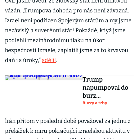
Gvir jasně uvedl, že židovský stát není úmluvou
vázán. „Trumpova dohoda pro nás není závazná.
Izrael není podřízen Spojeným státům a my jsme
nezávislý a suverénní stát! Pokaždé, když jsme
podlehli mezinárodnímu tlaku na úkor
bezpečnosti Izraele, zaplatili jsme za to krvavou
daň i s úroky,“
sdělil
.
Trump
napumpoval do
burz
optimismus.
Burzy a trhy
Akcionáři ČEZ z
toho neměli nic
Írán přitom v poslední době považoval za jednu z
překážek k míru pokračující izraelskou aktivitu v