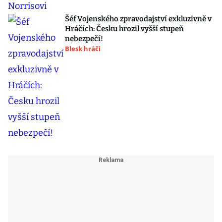
Šéf Vojenského zpravodajství exkluzivně v
Hráčích: Česku hrozil vyšší stupeň
nebezpečí!
Blesk hráči