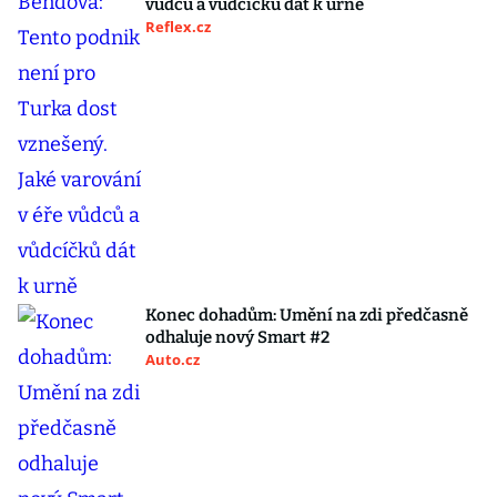
vůdců a vůdcíčků dát k urně
Reflex.cz
Konec dohadům: Umění na zdi předčasně
odhaluje nový Smart #2
Auto.cz