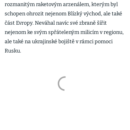
rozmanitým raketovým arzenálem, kterým byl
schopen ohrozit nejenom Blízký východ, ale také
část Evropy. Neváhal navíc své zbraně šířit
nejenom ke svým spřáteleným milicím v regionu,
ale také na ukrajinské bojiště v rámci pomoci
Rusku.