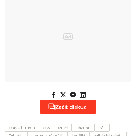
Začít diskuzi
Donald Trump
USA
Izrael
Libanon
Írán
Teherán
Hormuzský průliv
konflikt
balistická raketa