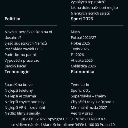
vysokých teplotách?
Jak na dokonalé letní mojito
6 lehkých letních salátů
Politika
Sport 2026
Nová superdávka: kdo na ní
MMA
dosáhne?
Fotbal 2026/27
Sjezd sudetských Němců
Hokej 2026
Proč vláda zavádí EET?
Tenis 2026
Padni komu padni
F1 2026
Výpověď z práce vzor
Atletika 2026
Divoký kačer
Cyklistika 2026
Technologie
Ekonomika
SpaceX na burze
Temu a clo
Nejlepší telefony
Spořicí účty
Nejlepší AI zdarma
Superdávka – změny
Nejlepší chytré hodinky
Chybějící roky k důchodu
Nejlepší VPN – srovnání
Minimální mzda 2027
Netflix filmy a seriály
Vedro v práci
© 2001 - 2026 Copyright
CZECH NEWS CENTER a.s.
se sídlem náměstí Marie Schmolkové 3493/1, 100 00 Praha 10 -