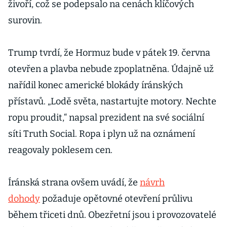
živoří, což se podepsalo na cenách klíčových
surovin.
Trump tvrdí, že Hormuz bude v pátek 19. června
otevřen a plavba nebude zpoplatněna. Údajně už
nařídil konec americké blokády íránských
přístavů. „Lodě světa, nastartujte motory. Nechte
ropu proudit,“ napsal prezident na své sociální
síti Truth Social. Ropa i plyn už na oznámení
reagovaly poklesem cen.
Íránská strana ovšem uvádí, že
návrh
dohody
požaduje opětovné otevření průlivu
během třiceti dnů. Obezřetní jsou i provozovatelé