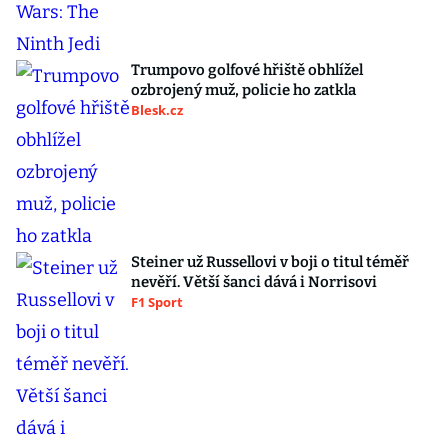
Trumpovo golfové hřiště obhlížel
ozbrojený muž, policie ho zatkla
Blesk.cz
Steiner už Russellovi v boji o titul téměř
nevěří. Větší šanci dává i Norrisovi
F1 Sport