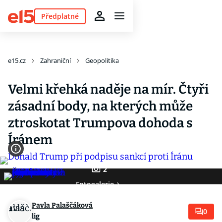
Předplatné
e15.cz
Zahraniční
Geopolitika
Velmi křehká naděje na mír. Čtyři
zásadní body, na kterých může
ztroskotat Trumpova dohoda s
Íránem
2
Fotogalerie
Pavla Palaščáková
0
lig