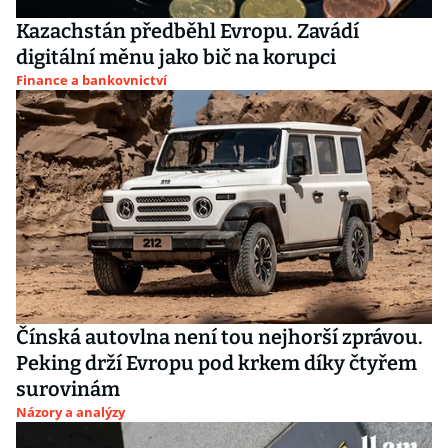
Kazachstán předběhl Evropu. Zavádí
digitální měnu jako bič na korupci
Finance a bankovnictví
Čínská autovlna není tou nejhorší zprávou.
Peking drží Evropu pod krkem díky čtyřem
surovinám
Názory a analýzy