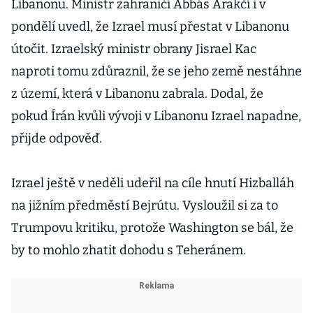
Libanonu. Ministr zahraničí Abbás Arakčí i v
pondělí uvedl, že Izrael musí přestat v Libanonu
útočit. Izraelský ministr obrany Jisrael Kac
naproti tomu zdůraznil, že se jeho země nestáhne
z území, která v Libanonu zabrala. Dodal, že
pokud Írán kvůli vývoji v Libanonu Izrael napadne,
přijde odpověď.
Izrael ještě v neděli udeřil na cíle hnutí Hizballáh
na jižním předměstí Bejrútu. Vysloužil si za to
Trumpovu kritiku, protože Washington se bál, že
by to mohlo zhatit dohodu s Teheránem.