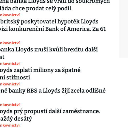
ná banka Lloyds se vrátí do soukromých
láda chce prodat celý podíl
ankovnictví
 britský poskytovatel hypoték Lloyds
vizi konkurenční Bank of America. Za 61
ankovnictví
banka Lloyds zruší kvůli brexitu další
st
ankovnictví
oyds zaplatí miliony za špatné
ní stížností
ankovnictví
né banky RBS a Lloyds žijí zcela odlišné
ankovnictví
oyds prý propustí další zaměstnance.
aždý desátý
ankovnictví