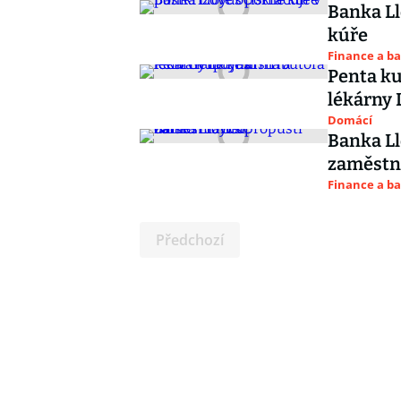
Banka Ll
kúře
Finance a b
Penta ku
lékárny 
Domácí
Banka Ll
zaměst
Finance a b
Předchozí