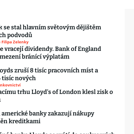
 se stal hlavním světovým dějištěm
ích podvodů
Filipa Zelenky
e vracejí dividendy. Bank of England
omezení bránící výplatám
oyds zruší 8 tisíc pracovních míst a
6 tisíc nových
ankovnictví
acímu trhu Lloyd's of London klesl zisk o
u
a americké banky zakazují nákupy
ěn kreditkami