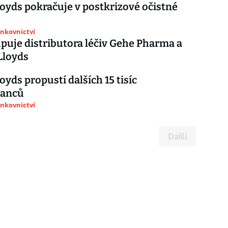
oyds pokračuje v postkrizové očistné
ankovnictví
puje distributora léčiv Gehe Pharma a
Lloyds
oyds propustí dalších 15 tisíc
nanců
ankovnictví
Další