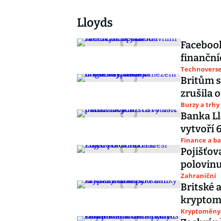
Lloyds
Facebook
finančn
Technoverse 
Britům s
zrušila 
Burzy a trhy
Banka Ll
vytvoří 
Finance a b
Pojišťov
polovin
Zahraniční
Britské 
kryptom
Kryptoměny