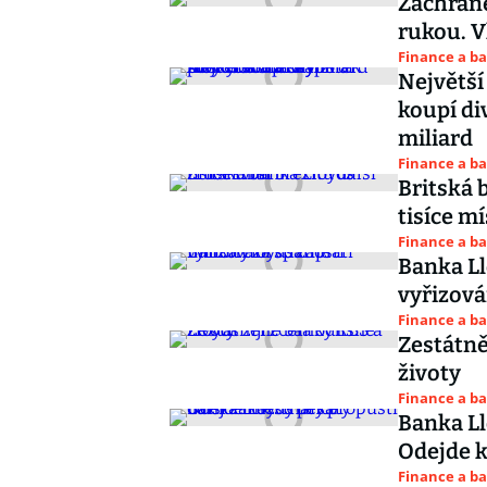
Zachráně
rukou. V
Finance a b
Největší
koupí di
miliard
Finance a b
Britská 
tisíce mí
Finance a b
Banka Ll
vyřizová
Finance a b
Zestátně
životy
Finance a b
Banka Ll
Odejde k
Finance a b