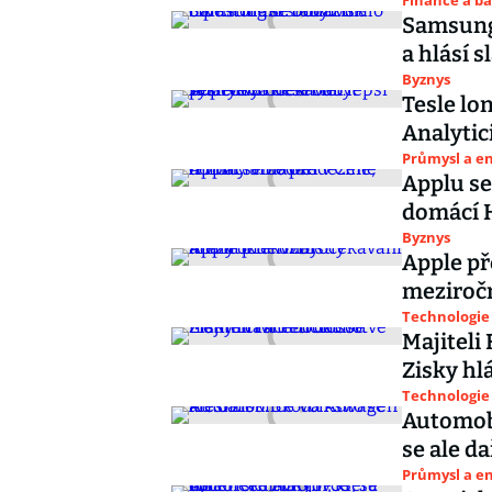
Finance a b
Samsung 
a hlásí s
Byznys
Tesle lon
Analytic
Průmysl a e
Applu se
domácí 
Byznys
Apple př
meziročn
Technologie
Majiteli 
Zisky hlá
Technologie
Automobi
se ale da
Průmysl a e