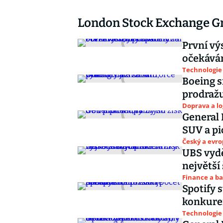
London Stock Exchange G
První vý
očekáván
Technologie
Boeing sn
prodražu
Doprava a lo
General 
SUV a p
Český a evr
UBS vydě
největší
Finance a b
Spotify s
konkuren
Technologie