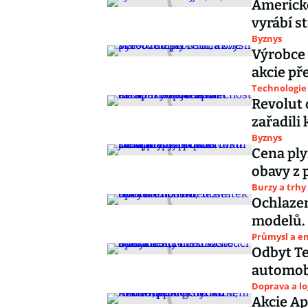
Americké
vyrábí st
Byznys
Výrobce 
akcie př
Technologie
Revolut 
zařadili
Byznys
Cena ply
obavy z 
Burzy a trhy
Ochlazen
modelů. 
Průmysl a e
Odbyt Te
automobi
Doprava a lo
Akcie Ap