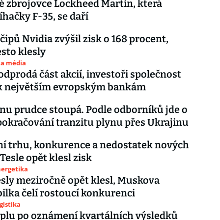
 zbrojovce Lockheed Martin, která
íhačky F-35, se daří
čipů Nvidia zvýšil zisk o 168 procent,
esto klesly
 a média
odprodá část akcií, investoři společnost
 k největším evropským bankám
nu prudce stoupá. Podle odborníků jde o
pokračování tranzitu plynu přes Ukrajinu
í trhu, konkurence a nedostatek nových
Tesle opět klesl zisk
nergetika
sly meziročně opět klesl, Muskova
lka čelí rostoucí konkurenci
gistika
plu po oznámení kvartálních výsledků