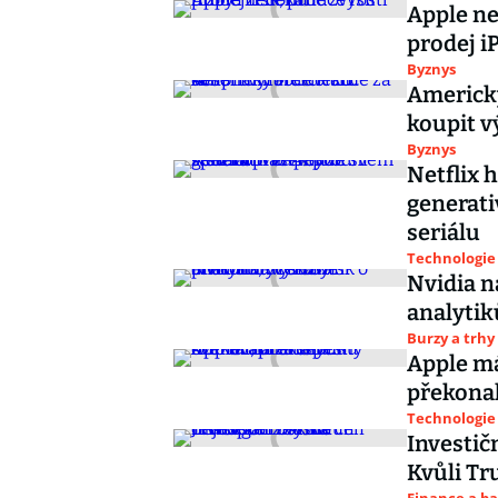
Apple ne
prodej 
Byznys
Americký
koupit v
Byznys
Netflix 
generati
seriálu
Technologie
Nvidia n
analytik
Burzy a trhy
Apple m
překonal
Technologie
Investič
Kvůli Tr