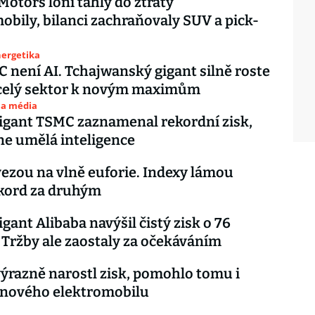
Motors loni táhly do ztráty
obily, bilanci zachraňovaly SUV a pick-
nergetika
 není AI. Tchajwanský gigant silně roste
 celý sektor k novým maximům
 a média
igant TSMC zaznamenal rekordní zisk,
ne umělá inteligence
vezou na vlně euforie. Indexy lámou
ekord za druhým
gant Alibaba navýšil čistý zisk o 76
 Tržby ale zaostaly za očekáváním
ýrazně narostl zisk, pomohlo tomu i
 nového elektromobilu