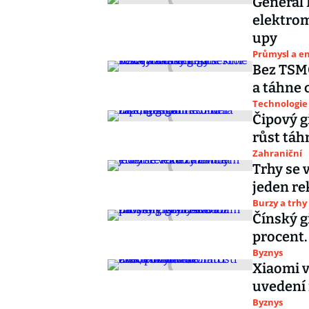
General 
elektrom
upy
Průmysl a e
Bez TSMC
a táhne
Technologie
Čipový g
růst táh
Zahraniční
Trhy se 
jeden r
Burzy a trhy
Čínský gi
procent.
Byznys
Xiaomi v
uvedení
Byznys