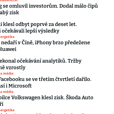
ankovnictví
se omluvil investorům. Dodal málo čipů
labý zisk
i klesl odbyt poprvé za deset let.
i očekávali lepší výsledky
nergetika
 nedaří v Číně, iPhony brzo předežene
Huawei
ekonal očekávání analytiků. Tržby
ě vzrostly
 a média
Facebooku se ve třetím čtvrtletí dařilo.
sí i Microsoft
 a média
lce Volkswagen klesl zisk. Škoda Auto
ří
nergetika