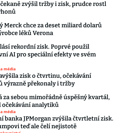
čekaně zvýšil tržby i zisk, prudce rostl
iPhonů
 Merck chce za deset miliard dolarů
ýrobce léků Verona
hlásí rekordní zisk. Poprvé použil
vní AI pro speciální efekty ve svém
 a média
avýšila zisk o čtvrtinu, očekávání
ů výrazně překonaly i tržby
á za sebou mimořádně úspěšný kvartál,
 očekávání analytiků
 a média
ní banka JPMorgan zvýšila čtvrtletní zisk.
umpovi teď ale čelí nejistotě