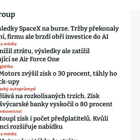
roup
sledky SpaceX na burze. Tržby překonaly
í, firmu ale brzdí obří investice do AI
 a média
ížil ztrátu, výsledky ale zatížil
jící se Air Force One
gistika
Motors zvýšil zisk o 30 procent, táhly ho
ick-upy
opský autoprůmysl
lává na rozkolísaných trzích. Zisk
 švýcarské banky vyskočil o 80 procent
ankovnictví
toupl zisk i počet předplatitelů. Kvůli
ci rozšiřuje nabídku
 a média