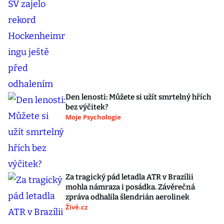
Den lenosti: Můžete si užít smrtelný hřích
bez výčitek?
Moje Psychologie
Za tragický pád letadla ATR v Brazílii
mohla námraza i posádka. Závěrečná
zpráva odhalila šlendrián aerolinek
Živě.cz