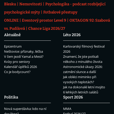
Blesku
Nemovitosti
Psychologika - podcast rozbíjející
psychologické mýty
Fotbalové přestupy
ONLINE
Eventový prostor Level 9
OKTAGON 92: Szabová
vs. Pudilová
Chance Liga 2026/27
Aktuálně
Léto 2026
Epicentrum
Karlovarský filmový festival
Neštovice: příznaky, léčba
2026
V čem jezdí Yamal a Mesii?
Znamení, že jste potkali
Kvízy pro seniory
někoho z minulého života
Kalendář úplňků 2026
Astronomické úkazy 2026:
Co je bodycount?
zatmění slunce a další
Jak obléci miminko při
vysokých teplotách?
Jak na dokonalé letní mojito
6 lehkých letních salátů
Politika
Sport 2026
Nová superdávka: kdo na ní
MMA
dosáhne?
Fotbal 2026/27