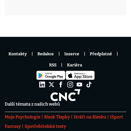
Kontakty
Redakce
Inzerce
Předplatné
RSS
Kariéra
Další témata z našich webů
Moje Psychologie
Blesk Tlapky
Hráči na Blesku
iSport
Fantasy
Spotřebitelské testy