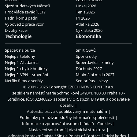
Sjezd sudetských Němců
Hokej 2026
Proč vláda zavádí EET?
Tenis 2026
Padni komu padni
F1 2026
Výpověď z práce vzor
Atletika 2026
Divoký kačer
Cyklistika 2026
Technologie
Ekonomika
SpaceX na burze
Smrt OSVČ
Nejlepší telefony
Spořicí účty
Nejlepší AI zdarma
Superdávka – změny
Nejlepší chytré hodinky
Důchody 2027
Nejlepší VPN – srovnání
Minimální mzda 2027
Netflix filmy a seriály
Senior Pas – slevy
© 2001 - 2026 Copyright
CZECH NEWS CENTER a.s.
se sídlem náměstí Marie Schmolkové 3493/1, 100 00 Praha 10 -
Strašnice, IČO: 02346826, zapsána v OR, sp.zn. B 19490 a dodavatelé
obsahu
Autorská práva k publikovaným materiálům
Podmínky pro užívání služby informační společnosti
Informace o zpracování osobních údajů
Cookies
Nastavení soukromí
Vlastnická struktura
Jednotná kontaktní místa / Single Points of Contact
Etický kodex