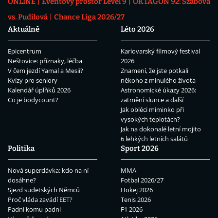
ONLINE
Eventový prostor Level 9
OKTAGON 92: Szabová
vs. Pudilová
Chance Liga 2026/27
Aktuálně
Léto 2026
Epicentrum
Karlovarský filmový festival
Neštovice: příznaky, léčba
2026
V čem jezdí Yamal a Mesii?
Znamení, že jste potkali
Kvízy pro seniory
někoho z minulého života
Kalendář úplňků 2026
Astronomické úkazy 2026:
Co je bodycount?
zatmění slunce a další
Jak obléci miminko při
vysokých teplotách?
Jak na dokonalé letní mojito
6 lehkých letních salátů
Politika
Sport 2026
Nová superdávka: kdo na ní
MMA
dosáhne?
Fotbal 2026/27
Sjezd sudetských Němců
Hokej 2026
Proč vláda zavádí EET?
Tenis 2026
Padni komu padni
F1 2026