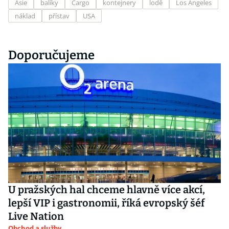
Asie
balíky
Cargo
kontejnery
lodě
Los Angeles
náklad
přístav
USA
Doporučujeme
U pražských hal chceme hlavně více akcí,
lepší VIP i gastronomii, říká evropský šéf
Live Nation
Obchod a služby