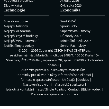
Výpověď z práce vzor
Atletika 2026
Divoký kačer
Cyklistika 2026
Technologie
Ekonomika
SpaceX na burze
Smrt OSVČ
Nejlepší telefony
Spořicí účty
Nejlepší AI zdarma
Superdávka – změny
Nejlepší chytré hodinky
Důchody 2027
Nejlepší VPN – srovnání
Minimální mzda 2027
Netflix filmy a seriály
Senior Pas – slevy
© 2001 - 2026 Copyright
CZECH NEWS CENTER a.s.
se sídlem náměstí Marie Schmolkové 3493/1, 100 00 Praha 10 -
Strašnice, IČO: 02346826, zapsána v OR, sp.zn. B 19490 a dodavatelé
obsahu
Autorská práva k publikovaným materiálům
Podmínky pro užívání služby informační společnosti
Informace o zpracování osobních údajů
Cookies
Nastavení soukromí
Vlastnická struktura
Jednotná kontaktní místa / Single Points of Contact
Etický kodex
Povinně zveřejňované informace