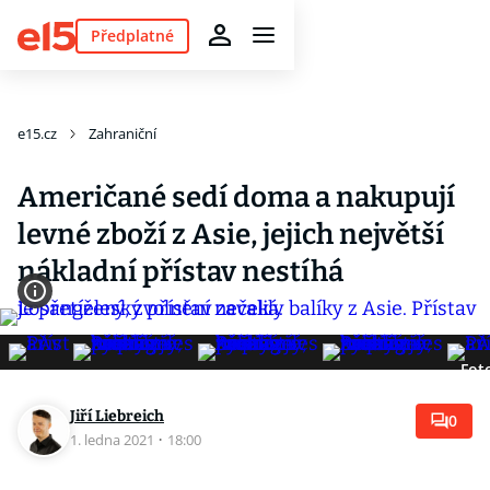
Předplatné
e15.cz
Zahraniční
Američané sedí doma a nakupují
levné zboží z Asie, jejich největší
nákladní přístav nestíhá
Fot
Jiří Liebreich
0
1. ledna 2021
·
18:00