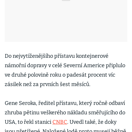
Do nejvytíženějšího přístavu kontejnerové
námořní dopravy v celé Severní Americe připlulo
ve druhé polovině roku o padesát procent víc
zásilek než za prvních šest měsíců.
Gene Seroka, ředitel přístavu, který ročně odbaví
zhruba pětinu veškerého nákladu směřujícího do
USA, to řekl stanici
CNBC
. Uvedl také, že doky
jsou přetížené. Naložené lodě proto musejí běžně