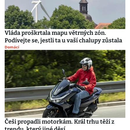
Vláda proškrtala mapu větrných zón.
Podívejte se, jestli ta u vaší chalupy zůstala
Domácí
Češi propadli motorkám. Král trhu těží z
trendu, který jiné děsí