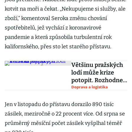
kotvit na moři a čekat. „Nekupujeme si služby, ale
zboží,“ komentoval Seroka změnu chování
spotřebitelů, jež vychází z koronavirové
pandemie a která způsobila turbulentní rok
kalifornského, přes sto let starého přístavu.
Většinu pražských
lodí může krize
potopit. Rozhodne
jaro
Doprava a logistika
Jen v listopadu do přístavu dorazilo 890 tisíc
zásilek, meziročně o 22 procent více. Od srpna se
průměrný měsíční počet zásilek vyšplhal téměř