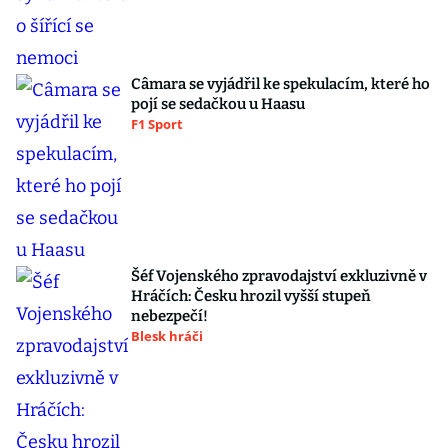
Câmara se vyjádřil ke spekulacím, které ho
pojí se sedačkou u Haasu
F1 Sport
Šéf Vojenského zpravodajství exkluzivně v
Hráčích: Česku hrozil vyšší stupeň
nebezpečí!
Blesk hráči