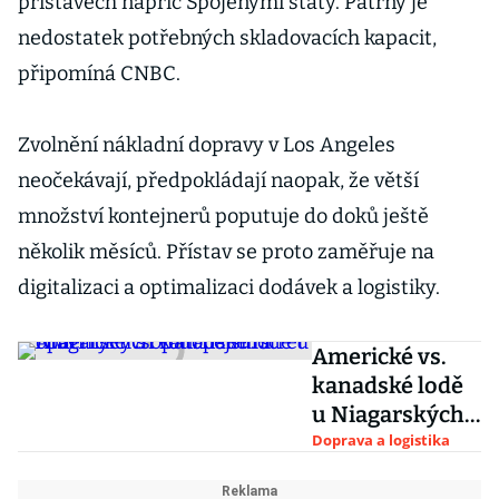
přístavech napříč Spojenými státy. Patrný je
nedostatek potřebných skladovacích kapacit,
připomíná CNBC.
Zvolnění nákladní dopravy v Los Angeles
neočekávají, předpokládají naopak, že větší
množství kontejnerů poputuje do doků ještě
několik měsíců. Přístav se proto zaměřuje na
digitalizaci a optimalizaci dodávek a logistiky.
Americké vs.
kanadské lodě
u Niagarských
vodopádů: střet
Doprava a logistika
opatrných s