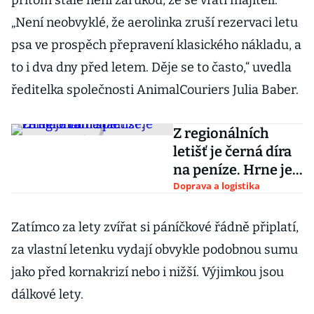
přitom stále není zárukou, že se vrátí majiteli.
„Není neobvyklé, že aerolinka zruší rezervaci letu
psa ve prospěch přepravení klasického nákladu, a
to i dva dny před letem. Děje se to často,“ uvedla
ředitelka společnosti AnimalCouriers Julia Baber.
Z regionálních
letišť je černá díra
na peníze. Hrne je
tam stát
Doprava a logistika
Zatímco za lety zvířat si páníčkové řádně připlatí,
za vlastní letenku vydají obvykle podobnou sumu
jako před kornakrizí nebo i nižší. Výjimkou jsou
dálkové lety.