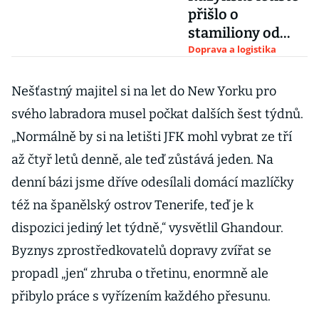
přišlo o
stamiliony od
restaurací,
Doprava a logistika
obchodů i z
parkování
Nešťastný majitel si na let do New Yorku pro
svého labradora musel počkat dalších šest týdnů.
„Normálně by si na letišti JFK mohl vybrat ze tří
až čtyř letů denně, ale teď zůstává jeden. Na
denní bázi jsme dříve odesílali domácí mazlíčky
též na španělský ostrov Tenerife, teď je k
dispozici jediný let týdně,“ vysvětlil Ghandour.
Byznys zprostředkovatelů dopravy zvířat se
propadl „jen“ zhruba o třetinu, enormně ale
přibylo práce s vyřízením každého přesunu.