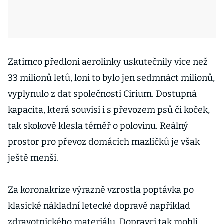
Zatímco předloni aerolinky uskutečnily více než
33 milionů letů, loni to bylo jen sedmnáct milionů,
vyplynulo z dat společnosti Cirium. Dostupná
kapacita, která souvisí i s převozem psů či koček,
tak skokově klesla téměř o polovinu. Reálný
prostor pro převoz domácích mazlíčků je však
ještě menší.
Za koronakrize výrazně vzrostla poptávka po
klasické nákladní letecké dopravě například
zdravotnického materiálu. Dopravci tak mohli