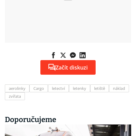
Začít diskuzi
aerolinky
Cargo
letectví
letenky
letiště
náklad
zvířata
Doporučujeme