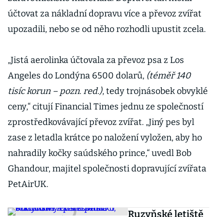
účtovat za nákladní dopravu více a převoz zvířat
upozadili, nebo se od něho rozhodli upustit zcela.
„Jistá aerolinka účtovala za převoz psa z Los
Angeles do Londýna 6500 dolarů,
(téměř 140
tisíc korun – pozn. red.)
, tedy trojnásobek obvyklé
ceny,“ citují Financial Times jednu ze společností
zprostředkovávající převoz zvířat. „Jiný pes byl
zase z letadla krátce po naložení vyložen, aby ho
nahradily kočky saúdského prince,“ uvedl Bob
Ghandour, majitel společnosti dopravující zvířata
PetAirUK.
Ruzyňské letiště