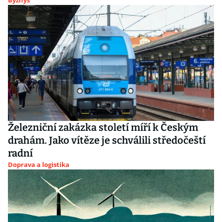
Byznys
Železniční zakázka století míří k Českým
drahám. Jako vítěze je schválili středočeští
radní
Doprava a logistika