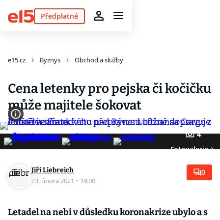
Předplatné
e15.cz
Byznys
Obchod a služby
Cena letenky pro pejska či kočičku
může majitele šokovat
4
Fotogalerie
Jiří Liebreich
0
23. února 2021
·
19:00
Letadel na nebi v důsledku koronakrize ubylo a s