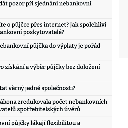
 dát pozor při sjednání nebankovní
te o půjčce přes internet? Jak spolehliví
bankovní poskytovatelé?
ebankovní půjčka do výplaty je pořád
ro získání a výběr půjčky bez doložení
tat věrný jedné společnosti?
zákona zredukovala počet nebankovních
atelů spotřebitelských úvěrů
ní půjčky lákají flexibilitou a