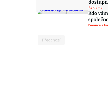
dostupn
Reklama
Kdo vám 
společn
Finance a b
Předchozí