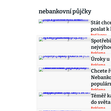
nebankovní půjčky
Stát chce
poslat k
Pod lupou
Spotřebi
nejvýho
Reklama
Úroky u 
Reklama
Chcete ř
Nebankov
populárn
Reklama
Téměř ka
do světa
Reklama