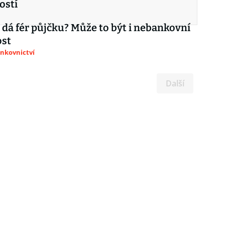
ostí
dá fér půjčku? Může to být i nebankovní
ost
ankovnictví
Další