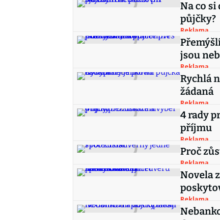
Na co si
půjčky?
Reklama
Přemýšlí
jsou ne
Reklama
Rychlá n
žádaná
Reklama
4 rady p
příjmu
Reklama
Proč zůs
Reklama
Novela 
poskytov
Reklama
Nebankov