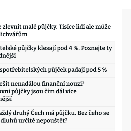
 zlevnit malé půjčky. Tisíce lidí ale může
 lichvářům
telské půjčky klesají pod 4 %. Poznejte ty
dnější
spotřebitelských půjček padají pod 5 %
ešit nenadálou finanční nouzi?
ní půjčky jsou čím dál více
ější
ždý druhý Čech má půjčku. Bez čeho se
 dluhů určitě nepouštět?