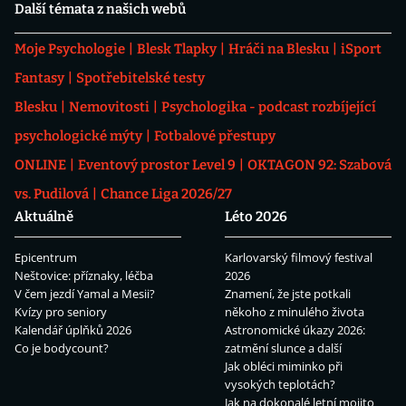
Další témata z našich webů
Moje Psychologie
Blesk Tlapky
Hráči na Blesku
iSport
Fantasy
Spotřebitelské testy
Blesku
Nemovitosti
Psychologika - podcast rozbíjející
psychologické mýty
Fotbalové přestupy
ONLINE
Eventový prostor Level 9
OKTAGON 92: Szabová
vs. Pudilová
Chance Liga 2026/27
Aktuálně
Léto 2026
Epicentrum
Karlovarský filmový festival
Neštovice: příznaky, léčba
2026
V čem jezdí Yamal a Mesii?
Znamení, že jste potkali
Kvízy pro seniory
někoho z minulého života
Kalendář úplňků 2026
Astronomické úkazy 2026:
Co je bodycount?
zatmění slunce a další
Jak obléci miminko při
vysokých teplotách?
Jak na dokonalé letní mojito