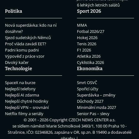
6 lehkých letních salátů
Politika
Sport 2026
Nová superdávka: kdo na ní
MMA
dosáhne?
Fotbal 2026/27
Sjezd sudetských Němců
Hokej 2026
Proč vláda zavádí EET?
Tenis 2026
Padni komu padni
F1 2026
Výpověď z práce vzor
Atletika 2026
Divoký kačer
Cyklistika 2026
Technologie
Ekonomika
SpaceX na burze
Smrt OSVČ
Nejlepší telefony
Spořicí účty
Nejlepší AI zdarma
Superdávka – změny
Nejlepší chytré hodinky
Důchody 2027
Nejlepší VPN – srovnání
Minimální mzda 2027
Netflix filmy a seriály
Senior Pas – slevy
© 2001 - 2026 Copyright
CZECH NEWS CENTER a.s.
se sídlem náměstí Marie Schmolkové 3493/1, 100 00 Praha 10 -
Strašnice, IČO: 02346826, zapsána v OR, sp.zn. B 19490 a dodavatelé
obsahu