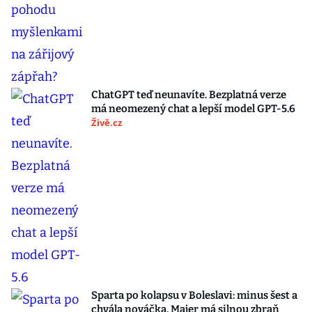
ChatGPT teď neunavíte. Bezplatná verze
má neomezený chat a lepší model GPT-5.6
Živě.cz
Sparta po kolapsu v Boleslavi: minus šest a
chvála nováčka. Majer má silnou zbraň