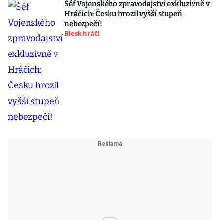
Šéf Vojenského zpravodajství exkluzivně v
Hráčích: Česku hrozil vyšší stupeň
nebezpečí!
Blesk hráči