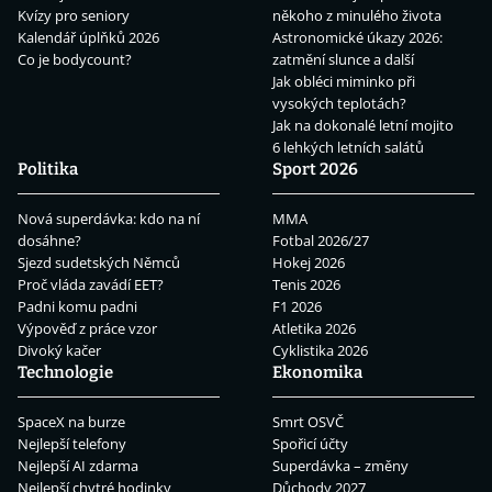
Kvízy pro seniory
někoho z minulého života
Kalendář úplňků 2026
Astronomické úkazy 2026:
Co je bodycount?
zatmění slunce a další
Jak obléci miminko při
vysokých teplotách?
Jak na dokonalé letní mojito
6 lehkých letních salátů
Politika
Sport 2026
Nová superdávka: kdo na ní
MMA
dosáhne?
Fotbal 2026/27
Sjezd sudetských Němců
Hokej 2026
Proč vláda zavádí EET?
Tenis 2026
Padni komu padni
F1 2026
Výpověď z práce vzor
Atletika 2026
Divoký kačer
Cyklistika 2026
Technologie
Ekonomika
SpaceX na burze
Smrt OSVČ
Nejlepší telefony
Spořicí účty
Nejlepší AI zdarma
Superdávka – změny
Nejlepší chytré hodinky
Důchody 2027