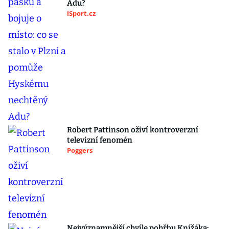
Adu?
iSport.cz
Robert Pattinson oživí kontroverzní
televizní fenomén
Poggers
Nejvýznamnější chvíle pohřbu Knížáka: