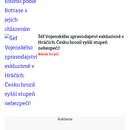
Šéf Vojenského zpravodajství exkluzivně v
Hráčích: Česku hrozil vyšší stupeň
nebezpečí!
Blesk hráči