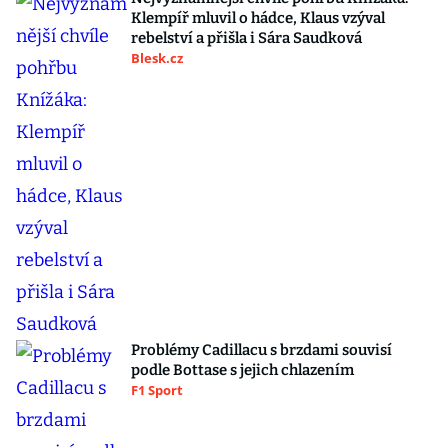
Klempíř mluvil o hádce, Klaus vzýval
rebelství a přišla i Sára Saudková
Blesk.cz
Problémy Cadillacu s brzdami souvisí
podle Bottase s jejich chlazením
F1 Sport