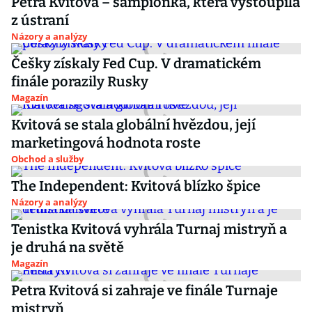
Petra Kvitová – šampionka, která vystoupila
z ústraní
Názory a analýzy
Češky získaly Fed Cup. V dramatickém
finále porazily Rusky
Magazín
Kvitová se stala globální hvězdou, její
marketingová hodnota roste
Obchod a služby
The Independent: Kvitová blízko špice
Názory a analýzy
Tenistka Kvitová vyhrála Turnaj mistryň a
je druhá na světě
Magazín
Petra Kvitová si zahraje ve finále Turnaje
mistryň