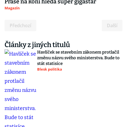
Prase na koni hledá super gigastar
Magazín
Předchozí
Další
Články z jiných titulů
Havlíček se stavebním zákonem protlačil
změnu názvu svého ministerstva. Bude to
stát statisíce
Blesk politika