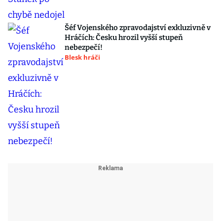
Šéf Vojenského zpravodajství exkluzivně v
Hráčích: Česku hrozil vyšší stupeň
nebezpečí!
Blesk hráči