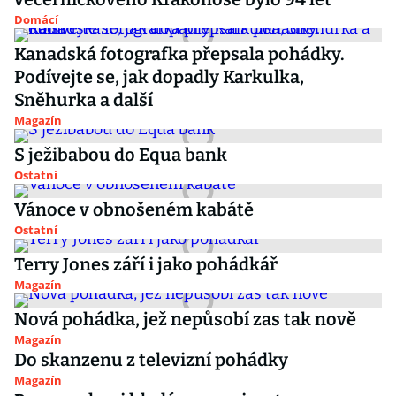
Domácí
Kanadská fotografka přepsala pohádky.
Podívejte se, jak dopadly Karkulka,
Sněhurka a další
Magazín
S ježibabou do Equa bank
Ostatní
Vánoce v obnošeném kabátě
Ostatní
Terry Jones září i jako pohádkář
Magazín
Nová pohádka, jež nepůsobí zas tak nově
Magazín
Do skanzenu z televizní pohádky
Magazín