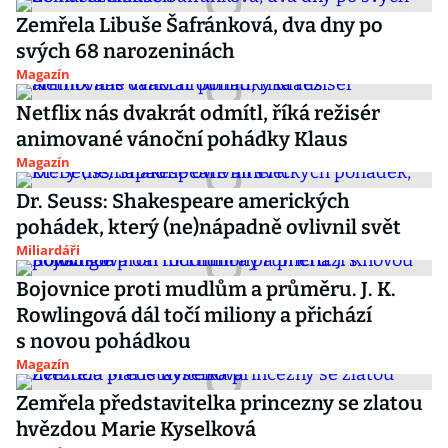
Zemřela Libuše Šafránková, dva dny po
svých 68 narozeninách
Magazín
Netflix nás dvakrát odmítl, říká režisér
animované vánoční pohádky Klaus
Magazín
Dr. Seuss: Shakespeare amerických
pohádek, který (ne)nápadně ovlivnil svět
Miliardáři
Bojovnice proti mudlům a průměru. J. K.
Rowlingová dál točí miliony a přichází
s novou pohádkou
Magazín
Zemřela představitelka princezny se zlatou
hvězdou Marie Kyselková