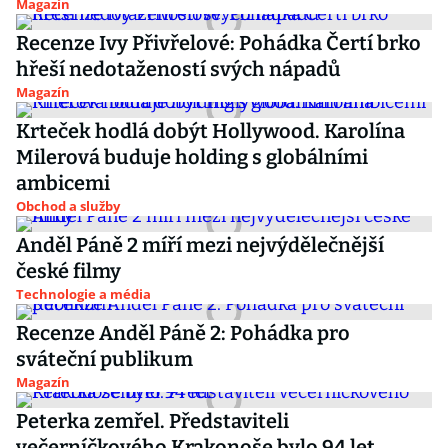
Magazín
Recenze Ivy Přivřelové: Pohádka Čertí brko
hřeší nedotažeností svých nápadů
Magazín
Krteček hodlá dobýt Hollywood. Karolína
Milerová buduje holding s globálními
ambicemi
Obchod a služby
Anděl Páně 2 míří mezi nejvýdělečnější
české filmy
Technologie a média
Recenze Anděl Páně 2: Pohádka pro
sváteční publikum
Magazín
Peterka zemřel. Představiteli
večerníčkového Krakonoše bylo 94 let