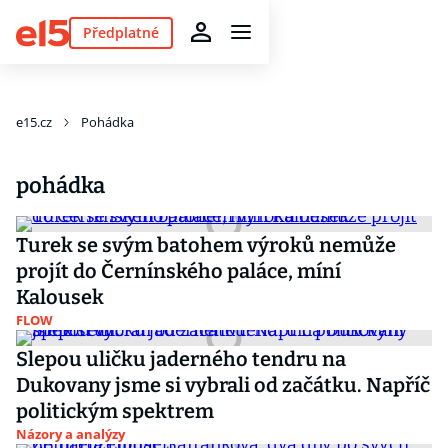
Předplatné
e15.cz
Pohádka
pohádka
Turek se svým batohem výroků nemůže
projít do Černínského paláce, míní
Kalousek
FLOW
Slepou uličku jaderného tendru na
Dukovany jsme si vybrali od začátku. Napříč
politickým spektrem
Názory a analýzy