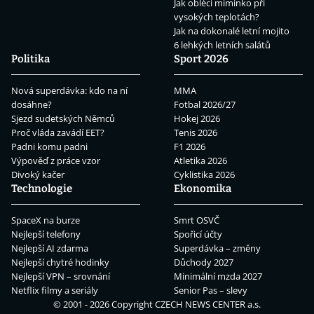
Jak obléci miminko při
vysokých teplotách?
Jak na dokonalé letní mojito
6 lehkých letních salátů
Politika
Sport 2026
Nová superdávka: kdo na ní
MMA
dosáhne?
Fotbal 2026/27
Sjezd sudetských Němců
Hokej 2026
Proč vláda zavádí EET?
Tenis 2026
Padni komu padni
F1 2026
Výpověď z práce vzor
Atletika 2026
Divoký kačer
Cyklistika 2026
Technologie
Ekonomika
SpaceX na burze
Smrt OSVČ
Nejlepší telefony
Spořicí účty
Nejlepší AI zdarma
Superdávka – změny
Nejlepší chytré hodinky
Důchody 2027
Nejlepší VPN – srovnání
Minimální mzda 2027
Netflix filmy a seriály
Senior Pas – slevy
© 2001 - 2026 Copyright
CZECH NEWS CENTER a.s.