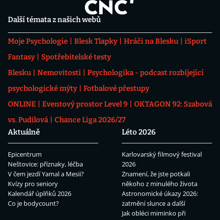
Další témata z našich webů
Moje Psychologie
Blesk Tlapky
Hráči na Blesku
iSport
Fantasy
Spotřebitelské testy
Blesku
Nemovitosti
Psychologika - podcast rozbíjející
psychologické mýty
Fotbalové přestupy
ONLINE
Eventový prostor Level 9
OKTAGON 92: Szabová
vs. Pudilová
Chance Liga 2026/27
Aktuálně
Léto 2026
Epicentrum
Karlovarský filmový festival
Neštovice: příznaky, léčba
2026
V čem jezdí Yamal a Mesii?
Znamení, že jste potkali
Kvízy pro seniory
někoho z minulého života
Kalendář úplňků 2026
Astronomické úkazy 2026:
Co je bodycount?
zatmění slunce a další
Jak obléci miminko při