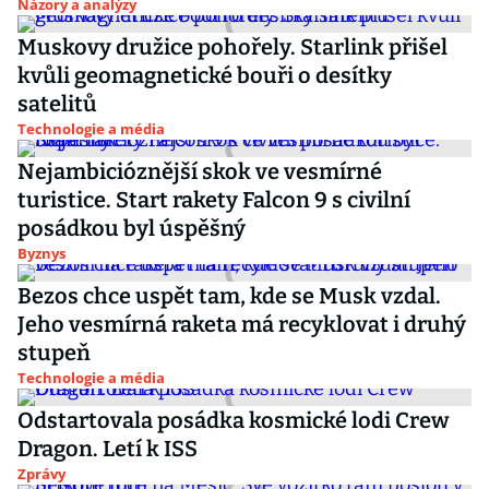
Názory a analýzy
Muskovy družice pohořely. Starlink přišel
kvůli geomagnetické bouři o desítky
satelitů
Technologie a média
Nejambicióznější skok ve vesmírné
turistice. Start rakety Falcon 9 s civilní
posádkou byl úspěšný
Byznys
Bezos chce uspět tam, kde se Musk vzdal.
Jeho vesmírná raketa má recyklovat i druhý
stupeň
Technologie a média
Odstartovala posádka kosmické lodi Crew
Dragon. Letí k ISS
Zprávy