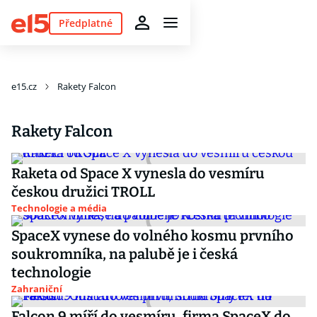
Předplatné
e15.cz
Rakety Falcon
Rakety Falcon
Raketa od Space X vynesla do vesmíru
českou družici TROLL
Technologie a média
SpaceX vynese do volného kosmu prvního
soukromníka, na palubě je i česká
technologie
Zahraniční
Falcon 9 míří do vesmíru, firma SpaceX do