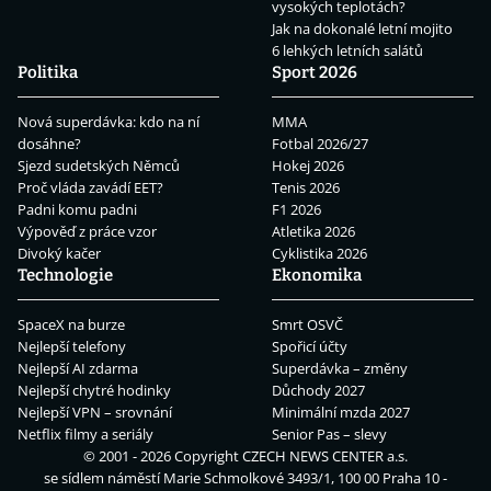
vysokých teplotách?
Jak na dokonalé letní mojito
6 lehkých letních salátů
Politika
Sport 2026
Nová superdávka: kdo na ní
MMA
dosáhne?
Fotbal 2026/27
Sjezd sudetských Němců
Hokej 2026
Proč vláda zavádí EET?
Tenis 2026
Padni komu padni
F1 2026
Výpověď z práce vzor
Atletika 2026
Divoký kačer
Cyklistika 2026
Technologie
Ekonomika
SpaceX na burze
Smrt OSVČ
Nejlepší telefony
Spořicí účty
Nejlepší AI zdarma
Superdávka – změny
Nejlepší chytré hodinky
Důchody 2027
Nejlepší VPN – srovnání
Minimální mzda 2027
Netflix filmy a seriály
Senior Pas – slevy
© 2001 - 2026 Copyright
CZECH NEWS CENTER a.s.
se sídlem náměstí Marie Schmolkové 3493/1, 100 00 Praha 10 -