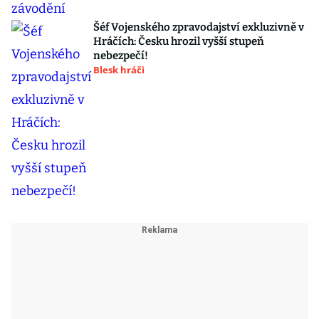
Šéf Vojenského zpravodajství exkluzivně v
Hráčích: Česku hrozil vyšší stupeň
nebezpečí!
Blesk hráči