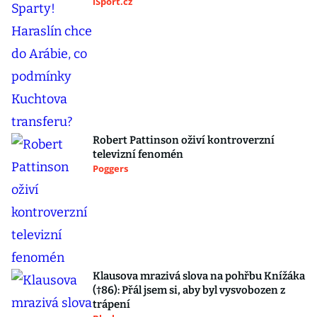
iSport.cz
Robert Pattinson oživí kontroverzní
televizní fenomén
Poggers
Klausova mrazivá slova na pohřbu Knížáka
(†86): Přál jsem si, aby byl vysvobozen z
trápení