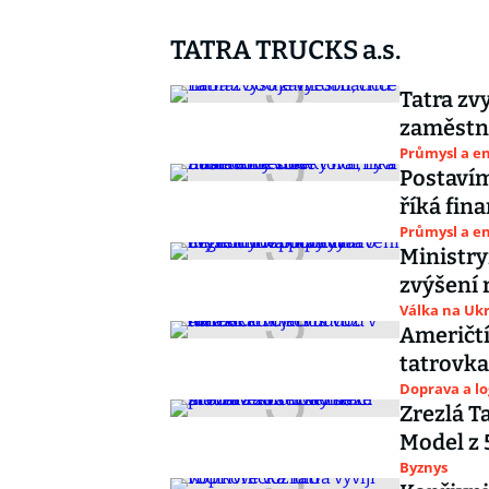
TATRA TRUCKS a.s.
Tatra zv
zaměst
Průmysl a e
Postavím
říká fin
Průmysl a e
Ministry
zvýšení 
Válka na Ukr
Američtí
tatrovka
Doprava a lo
Zrezlá Ta
Model z 
Byznys