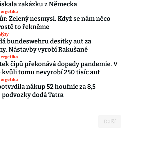
ískala zakázku z Německa
nergetika
ůr: Zelený nesmysl. Když se nám něco
prostě to řekněme
lýzy
dá bundeswehru desítky aut za
ny. Nástavby vyrobí Rakušané
nergetika
tek čipů překonává dopady pandemie. V
 kvůli tomu nevyrobí 250 tisíc aut
nergetika
otvrdila nákup 52 houfnic za 8,5
, podvozky dodá Tatra
Další