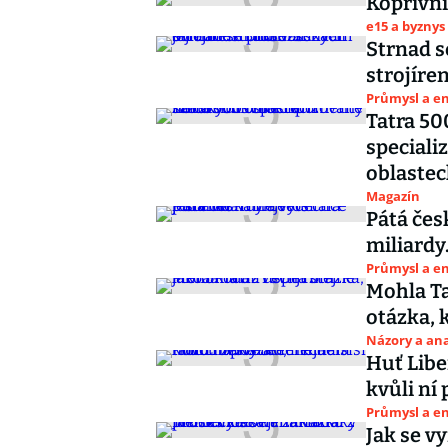
Kopřivni
e15 a byznys
Strnad s
strojíren
Průmysl a e
Tatra 50
speciali
oblaste
Magazín
Pátá čes
miliardy.
Průmysl a e
Mohla Ta
otázka, k
Názory a ana
Huť Libe
kvůli ní 
Průmysl a e
Jak se v