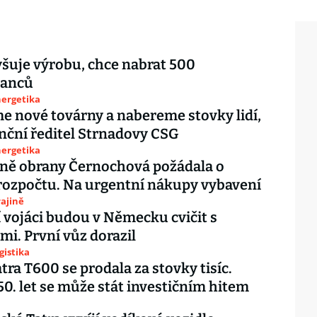
yšuje výrobu, chce nabrat 500
nanců
nergetika
e nové továrny a nabereme stovky lidí,
anční ředitel Strnadovy CSG
nergetika
ně obrany Černochová požádala o
rozpočtu. Na urgentní nákupy vybavení
ajině
 vojáci budou v Německu cvičit s
mi. První vůz dorazil
gistika
tra T600 se prodala za stovky tisíc.
50. let se může stát investičním hitem