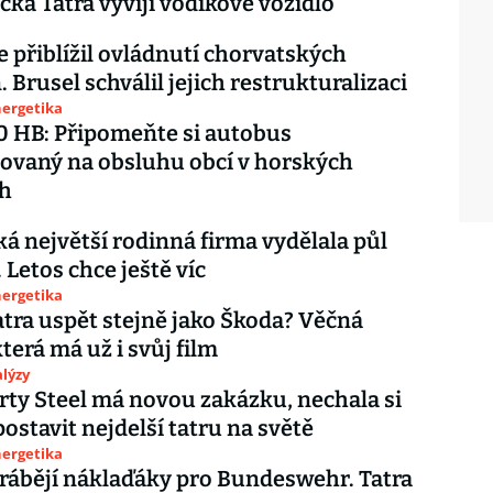
cká Tatra vyvíjí vodíkové vozidlo
e přiblížil ovládnutí chorvatských
. Brusel schválil jejich restrukturalizaci
nergetika
0 HB: Připomeňte si autobus
zovaný na obsluhu obcí v horských
ch
ká největší rodinná firma vydělala půl
 Letos chce ještě víc
nergetika
tra uspět stejně jako Škoda? Věčná
terá má už i svůj film
lýzy
rty Steel má novou zakázku, nechala si
postavit nejdelší tatru na světě
nergetika
yrábějí náklaďáky pro Bundeswehr. Tatra