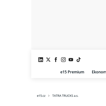
e15 Premium
Ekonom
e15.cz
TATRA TRUCKS a.s.