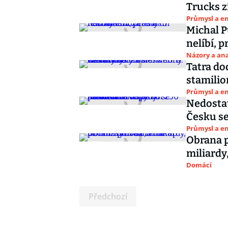
Trucks z
Průmysl a e
Michal P
nelíbí, 
Názory a ana
Tatra do
stamilio
Průmysl a e
Nedosta
Česku se
Průmysl a e
Obrana p
miliardy
Domácí
Předchozí