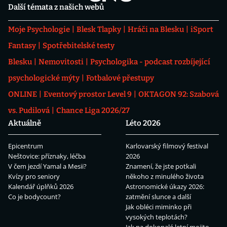
Další témata z našich webů
Moje Psychologie
Blesk Tlapky
Hráči na Blesku
iSport
Fantasy
Spotřebitelské testy
Blesku
Nemovitosti
Psychologika - podcast rozbíjející
psychologické mýty
Fotbalové přestupy
ONLINE
Eventový prostor Level 9
OKTAGON 92: Szabová
vs. Pudilová
Chance Liga 2026/27
Aktuálně
Léto 2026
Epicentrum
Karlovarský filmový festival
Neštovice: příznaky, léčba
2026
V čem jezdí Yamal a Mesii?
Znamení, že jste potkali
Kvízy pro seniory
někoho z minulého života
Kalendář úplňků 2026
Astronomické úkazy 2026:
Co je bodycount?
zatmění slunce a další
Jak obléci miminko při
vysokých teplotách?