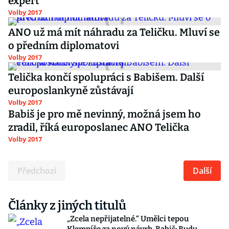
expert
Volby 2017
ANO už má mít náhradu za Teličku. Mluví se
o předním diplomatovi
Volby 2017
Telička končí spolupráci s Babišem. Další
europoslankyně zůstávají
Volby 2017
Babiš je pro mě nevinný, možná jsem ho
zradil, říká europoslanec ANO Telička
Volby 2017
Předchozí
Další
Články z jiných titulů
„Zcela nepřijatelné.“ Umělci tepou