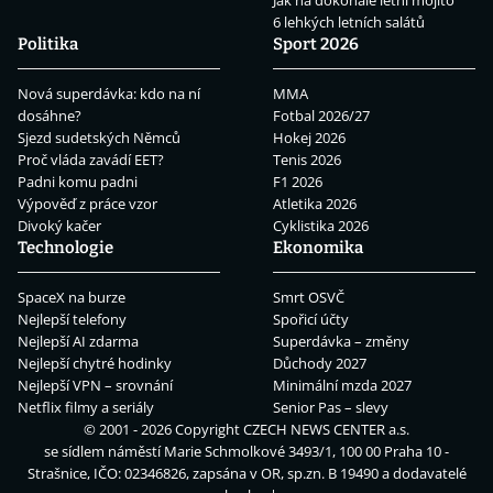
Jak na dokonalé letní mojito
6 lehkých letních salátů
Politika
Sport 2026
Nová superdávka: kdo na ní
MMA
dosáhne?
Fotbal 2026/27
Sjezd sudetských Němců
Hokej 2026
Proč vláda zavádí EET?
Tenis 2026
Padni komu padni
F1 2026
Výpověď z práce vzor
Atletika 2026
Divoký kačer
Cyklistika 2026
Technologie
Ekonomika
SpaceX na burze
Smrt OSVČ
Nejlepší telefony
Spořicí účty
Nejlepší AI zdarma
Superdávka – změny
Nejlepší chytré hodinky
Důchody 2027
Nejlepší VPN – srovnání
Minimální mzda 2027
Netflix filmy a seriály
Senior Pas – slevy
© 2001 - 2026 Copyright
CZECH NEWS CENTER a.s.
se sídlem náměstí Marie Schmolkové 3493/1, 100 00 Praha 10 -
Strašnice, IČO: 02346826, zapsána v OR, sp.zn. B 19490 a dodavatelé