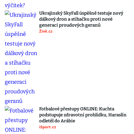
Ukrajinský SkyFall úspěšně testuje nový
dálkový dron a stíhačku proti nové
generaci proudových geranů
Živě.cz
Fotbalové přestupy ONLINE: Kuchta
podstupuje zdravotní prohlídku, Haraslín
odletěl do Arábie
iSport.cz