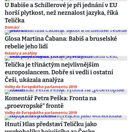
U Babiše a Schillerové je při jednání v EU
horší plytkost, než neznalost jazyka, říká
Telička
Domácí
Glosa Martina Čabana: Babiš a bruselské
rebelie jeho lidí
Názory a analýzy
Telička je třináctým nejvlivnějším
europoslancem. Dobře si vedli i ostatní
Češi, ukázala analýza
Volby do Evropského parlamentu 2019
Komentář Petra Peška: Fronta na
„proevropské“ frontě
Volby do Evropského parlamentu 2019
Hnutí Hlas představí Teličku jako
workoholika bojujícího za Česko