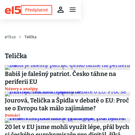
Předplatné
e15.cz
Telička
Telička
Babiš je falešný patriot. Česko táhne na
periferii EU
Názory a analýzy
Jourová, Telička a Špidla v debatě o EU: Proč
se o Evropu tak málo zajímáme?
Domácí
20 let v EU jsme mohli využít lépe, přál bych
si českého eurokomisaře pro digitál, říká