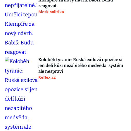
Klempíře za nový návrh. Babiš: Budu
reagovat
Blesk politika
Koloběh tyranie: Ruská exilová opozice si
jen dělí kůži nezabitého medvěda, systém
ale nespraví
Reflex.cz