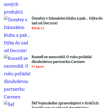
Úsměvy v Dámském klubu a pak… Dýka do
zad od Decroix!
Blesk.cz
Russell se zasnoubil. O ruku požádal
dlouholetou partnerku Carmen
F1 Sport
Šéf Vojenského zpravodajství v Hráčích: