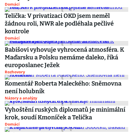
Domácí
Telička: V privatizaci OKD jsem neměl
žádnou roli, NWR ale podléhala pečlivé
kontrole
Domácí
Babišovi vyhovuje vyhrocená atmosféra. K
Maďarsku a Polsku nemáme daleko, říká
europoslanec Ježek
Rozhovory
Komentář Roberta Maleckého: Sněmovna
není holubník
Názory a analýzy
Vyhoštění ruských diplomatů je minimální
krok, soudí Kmoníček a Telička
Domácí