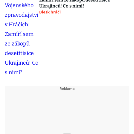
Zamíří sem ze zákopů desetitisíce
Ukrajinců! Co s nimi?
Blesk hráči