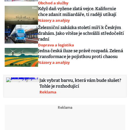
Obchod a služby
Když daň vyžene zlatá vejce. Kalifornie
chce zdanit miliardáře, ti raději utíkají
Názory a analýzy
Železniční zakázka století míří k Českým
drahám. Jako vítěze je schválili středočeští
radní
Doprava a logistika
Jedna česká iluze se právě rozpadá. Zelená
transformace je pojistkou proti chaosu
Názory a analýzy
Jak vybrat barvu, která vám bude slušet?
Tohle je rozhodující
Reklama