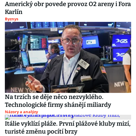
Americký obr povede provoz O2 areny i Fora
Karlín
Byznys
Na trzích se děje něco nezvyklého.
Technologické firmy shánějí miliardy
Názory a analýzy
Itálie vyklízí pláže. První plážové kluby mizí,
turisté změnu pocítí brzy