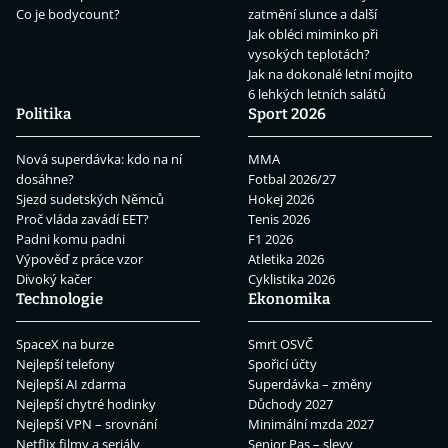
Co je bodycount?
zatmění slunce a další
Jak obléci miminko při
vysokých teplotách?
Jak na dokonalé letní mojito
6 lehkých letních salátů
Politika
Sport 2026
Nová superdávka: kdo na ní
MMA
dosáhne?
Fotbal 2026/27
Sjezd sudetských Němců
Hokej 2026
Proč vláda zavádí EET?
Tenis 2026
Padni komu padni
F1 2026
Výpověď z práce vzor
Atletika 2026
Divoký kačer
Cyklistika 2026
Technologie
Ekonomika
SpaceX na burze
Smrt OSVČ
Nejlepší telefony
Spořicí účty
Nejlepší AI zdarma
Superdávka – změny
Nejlepší chytré hodinky
Důchody 2027
Nejlepší VPN – srovnání
Minimální mzda 2027
Netflix filmy a seriály
Senior Pas – slevy