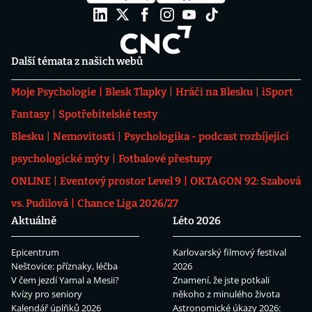
Další témata z našich webů
Moje Psychologie
Blesk Tlapky
Hráči na Blesku
iSport
Fantasy
Spotřebitelské testy
Blesku
Nemovitosti
Psychologika - podcast rozbíjející
psychologické mýty
Fotbalové přestupy
ONLINE
Eventový prostor Level 9
OKTAGON 92: Szabová
vs. Pudilová
Chance Liga 2026/27
Aktuálně
Léto 2026
Epicentrum
Karlovarský filmový festival
Neštovice: příznaky, léčba
2026
V čem jezdí Yamal a Mesii?
Znamení, že jste potkali
Kvízy pro seniory
někoho z minulého života
Kalendář úplňků 2026
Astronomické úkazy 2026: