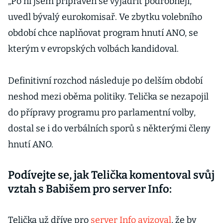
„Po ní jsem připraven se vyjádřit podrobněji,”
uvedl bývalý eurokomisař. Ve zbytku volebního
období chce naplňovat program hnutí ANO, se
kterým v evropských volbách kandidoval.
Definitivní rozchod následuje po delším období
neshod mezi oběma politiky. Telička se nezapojil
do přípravy programu pro parlamentní volby,
dostal se i do verbálních sporů s některými členy
hnutí ANO.
Podívejte se, jak Telička komentoval svůj
vztah s Babišem pro server Info:
Telička už dříve pro
server Info avizoval
, že by