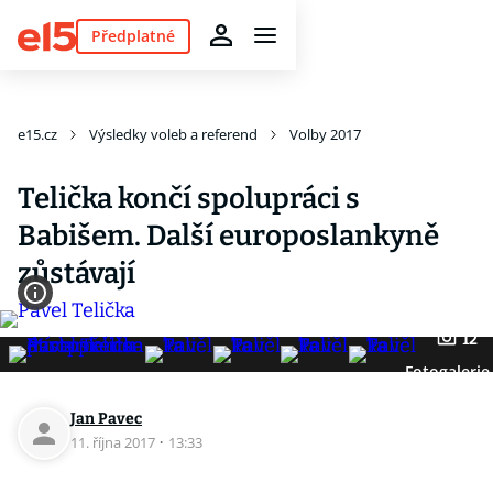
Předplatné
e15.cz
Výsledky voleb a referend
Volby 2017
Telička končí spolupráci s
Babišem. Další europoslankyně
zůstávají
12
Fotogalerie
Jan Pavec
11. října 2017
·
13:33