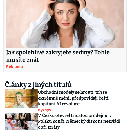
Jak spolehlivě zakryjete šediny? Tohle
musíte znát
Reklama
Články z jiných titulů
Obchodní modely se hroutí, trh se
extrémně mění, předpovídají čeští
kapitáni AI revoluce
Byznys
V Česku otevřel třicátou prodejnu, v
Polsku končí. Německý diskont nezvládl
obří ztráty