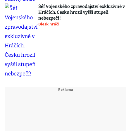
Šéf Vojenského zpravodajství exkluzivně v
Hráčích: Česku hrozil vyšší stupeň
nebezpečí!
Blesk hráči