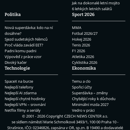
Jak na dokonalé letní mojito
6 lehkých letních salátů
Politika
Sport 2026
Nová superdávka: kdo na ní
MMA
dosáhne?
Fotbal 2026/27
Sjezd sudetských Němců
Hokej 2026
Proč vláda zavádí EET?
Tenis 2026
Padni komu padni
F1 2026
Výpověď z práce vzor
Atletika 2026
Divoký kačer
Cyklistika 2026
Technologie
Ekonomika
SpaceX na burze
Temu a clo
Nejlepší telefony
Spořicí účty
Nejlepší AI zdarma
Superdávka – změny
Nejlepší chytré hodinky
Chybějící roky k důchodu
Nejlepší VPN – srovnání
Minimální mzda 2027
Netflix filmy a seriály
Vedro v práci
© 2001 - 2026 Copyright
CZECH NEWS CENTER a.s.
se sídlem náměstí Marie Schmolkové 3493/1, 100 00 Praha 10 -
Strašnice, IČO: 02346826, zapsána v OR, sp.zn. B 19490 a dodavatelé