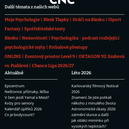
Další témata z našich webů
Moje Psychologie
Blesk Tlapky
Hráči na Blesku
iSport
Fantasy
Spotřebitelské testy
Blesku
Nemovitosti
Psychologika - podcast rozbíjející
psychologické mýty
Fotbalové přestupy
ONLINE
Eventový prostor Level 9
OKTAGON 92: Szabová
vs. Pudilová
Chance Liga 2026/27
Aktuálně
Léto 2026
Epicentrum
Karlovarský filmový festival
Neštovice: příznaky, léčba
2026
V čem jezdí Yamal a Mesii?
Znamení, že jste potkali
Kvízy pro seniory
někoho z minulého života
Kalendář úplňků 2026
Astronomické úkazy 2026:
Co je bodycount?
zatmění slunce a další
Jak obléci miminko při
vysokých teplotách?