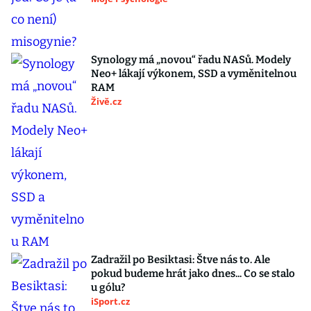
Synology má „novou“ řadu NASů. Modely
Neo+ lákají výkonem, SSD a vyměnitelnou
RAM
Živě.cz
Zadražil po Besiktasi: Štve nás to. Ale
pokud budeme hrát jako dnes... Co se stalo
u gólu?
iSport.cz