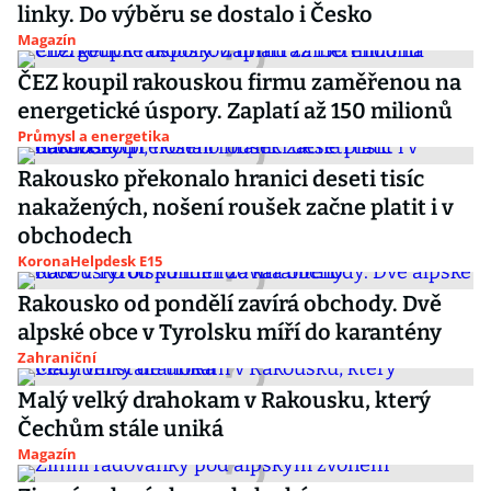
linky. Do výběru se dostalo i Česko
Magazín
ČEZ koupil rakouskou firmu zaměřenou na
energetické úspory. Zaplatí až 150 milionů
Průmysl a energetika
Rakousko překonalo hranici deseti tisíc
nakažených, nošení roušek začne platit i v
obchodech
KoronaHelpdesk E15
Rakousko od pondělí zavírá obchody. Dvě
alpské obce v Tyrolsku míří do karantény
Zahraniční
Malý velký drahokam v Rakousku, který
Čechům stále uniká
Magazín