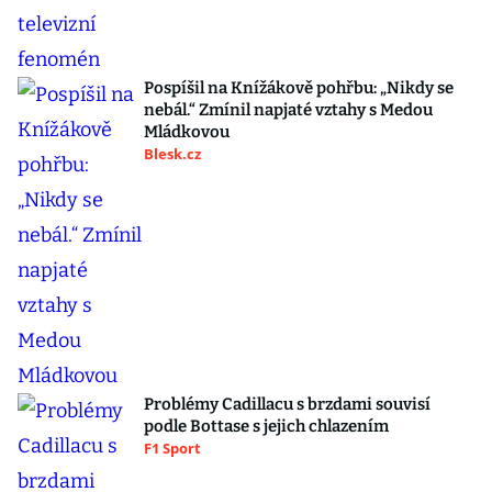
Pospíšil na Knížákově pohřbu: „Nikdy se
nebál.“ Zmínil napjaté vztahy s Medou
Mládkovou
Blesk.cz
Problémy Cadillacu s brzdami souvisí
podle Bottase s jejich chlazením
F1 Sport