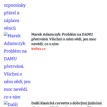
Marek Adamczyk: Problém na DAMU
přetrvává. Všichni o něm vědí, jen moc
nevědí, co s ním
Reflex.cz
Další klasická corvette s dobrými jízdními