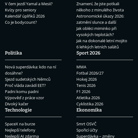
V čem jezdí Yamal a Mesii?
Znamení, že jste potkali
Kvízy pro seniory
někoho z minulého života
Kalendář úplňků 2026
Astronomické úkazy 2026:
Co je bodycount?
zatmění slunce a další
Jak obléci miminko při
vysokých teplotách?
Jak na dokonalé letní mojito
6 lehkých letních salátů
Politika
Sport 2026
Nová superdávka: kdo na ní
MMA
dosáhne?
Fotbal 2026/27
Sjezd sudetských Němců
Hokej 2026
Proč vláda zavádí EET?
Tenis 2026
Padni komu padni
F1 2026
Výpověď z práce vzor
Atletika 2026
Divoký kačer
Cyklistika 2026
Technologie
Ekonomika
SpaceX na burze
Smrt OSVČ
Nejlepší telefony
Spořicí účty
Nejlepší AI zdarma
Superdávka – změny