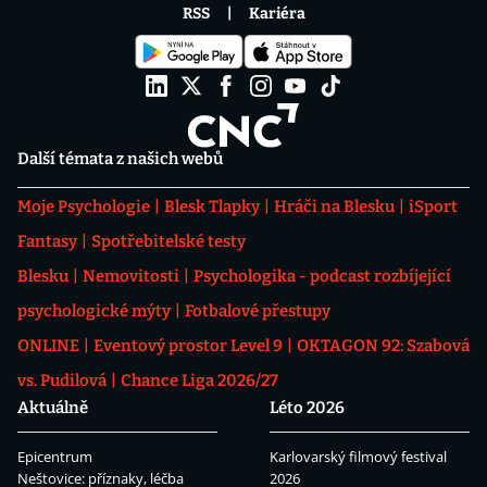
RSS
Kariéra
Další témata z našich webů
Moje Psychologie
Blesk Tlapky
Hráči na Blesku
iSport
Fantasy
Spotřebitelské testy
Blesku
Nemovitosti
Psychologika - podcast rozbíjející
psychologické mýty
Fotbalové přestupy
ONLINE
Eventový prostor Level 9
OKTAGON 92: Szabová
vs. Pudilová
Chance Liga 2026/27
Aktuálně
Léto 2026
Epicentrum
Karlovarský filmový festival
Neštovice: příznaky, léčba
2026