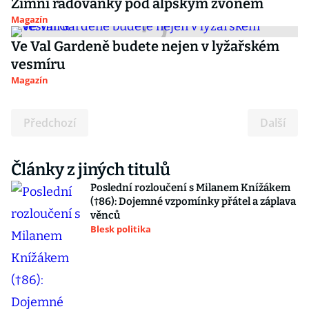
Zimní radovánky pod alpským zvonem
Magazín
Ve Val Gardeně budete nejen v lyžařském
vesmíru
Magazín
Předchozí
Další
Články z jiných titulů
Poslední rozloučení s Milanem Knížákem
(†86): Dojemné vzpomínky přátel a záplava
věnců
Blesk politika