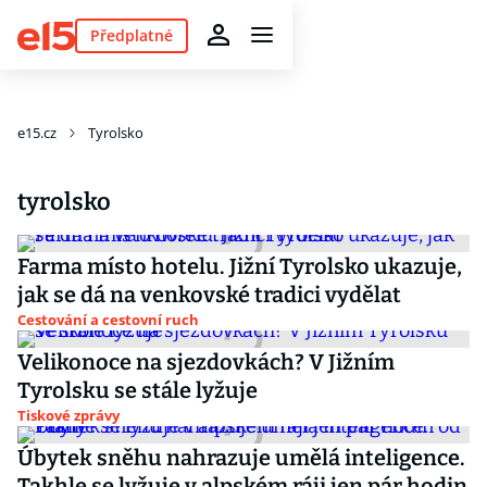
Předplatné
e15.cz
Tyrolsko
tyrolsko
Farma místo hotelu. Jižní Tyrolsko ukazuje,
jak se dá na venkovské tradici vydělat
Cestování a cestovní ruch
Velikonoce na sjezdovkách? V Jižním
Tyrolsku se stále lyžuje
Tiskové zprávy
Úbytek sněhu nahrazuje umělá inteligence.
Takhle se lyžuje v alpském ráji jen pár hodin