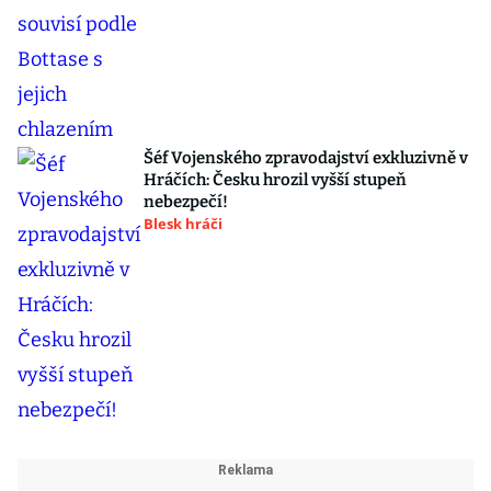
Šéf Vojenského zpravodajství exkluzivně v
Hráčích: Česku hrozil vyšší stupeň
nebezpečí!
Blesk hráči