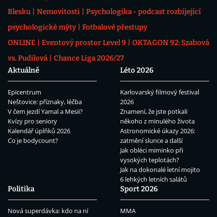
Blesku
Nemovitosti
Psychologika - podcast rozbíjející
psychologické mýty
Fotbalové přestupy
ONLINE
Eventový prostor Level 9
OKTAGON 92: Szabová
vs. Pudilová
Chance Liga 2026/27
Aktuálně
Léto 2026
Epicentrum
Karlovarský filmový festival
Neštovice: příznaky, léčba
2026
V čem jezdí Yamal a Mesii?
Znamení, že jste potkali
Kvízy pro seniory
někoho z minulého života
Kalendář úplňků 2026
Astronomické úkazy 2026:
Co je bodycount?
zatmění slunce a další
Jak obléci miminko při
vysokých teplotách?
Jak na dokonalé letní mojito
6 lehkých letních salátů
Politika
Sport 2026
Nová superdávka: kdo na ní
MMA