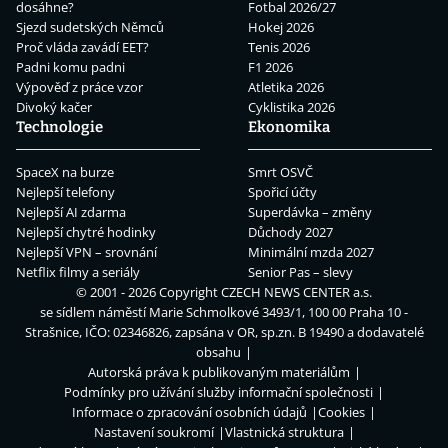
dosáhne?
Fotbal 2026/27
Sjezd sudetských Němců
Hokej 2026
Proč vláda zavádí EET?
Tenis 2026
Padni komu padni
F1 2026
Výpověď z práce vzor
Atletika 2026
Divoký kačer
Cyklistika 2026
Technologie
Ekonomika
SpaceX na burze
Smrt OSVČ
Nejlepší telefony
Spořicí účty
Nejlepší AI zdarma
Superdávka – změny
Nejlepší chytré hodinky
Důchody 2027
Nejlepší VPN – srovnání
Minimální mzda 2027
Netflix filmy a seriály
Senior Pas – slevy
© 2001 - 2026 Copyright
CZECH NEWS CENTER a.s.
se sídlem náměstí Marie Schmolkové 3493/1, 100 00 Praha 10 -
Strašnice, IČO: 02346826, zapsána v OR, sp.zn. B 19490 a dodavatelé
obsahu
Autorská práva k publikovaným materiálům
Podmínky pro užívání služby informační společnosti
Informace o zpracování osobních údajů
Cookies
Nastavení soukromí
Vlastnická struktura