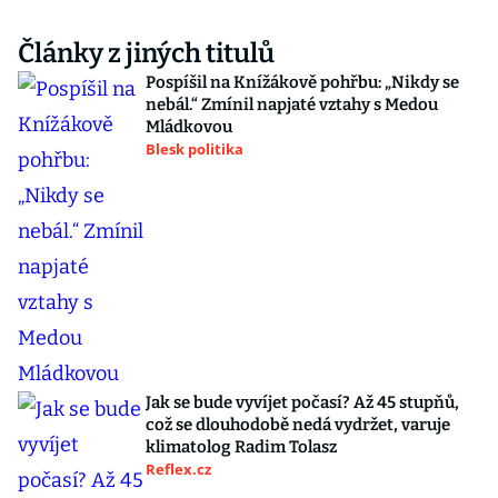
Články z jiných titulů
Pospíšil na Knížákově pohřbu: „Nikdy se
nebál.“ Zmínil napjaté vztahy s Medou
Mládkovou
Blesk politika
Jak se bude vyvíjet počasí? Až 45 stupňů,
což se dlouhodobě nedá vydržet, varuje
klimatolog Radim Tolasz
Reflex.cz