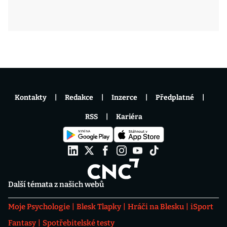
Kontakty
Redakce
Inzerce
Předplatné
RSS
Kariéra
Další témata z našich webů
Moje Psychologie
Blesk Tlapky
Hráči na Blesku
iSport
Fantasy
Spotřebitelské testy