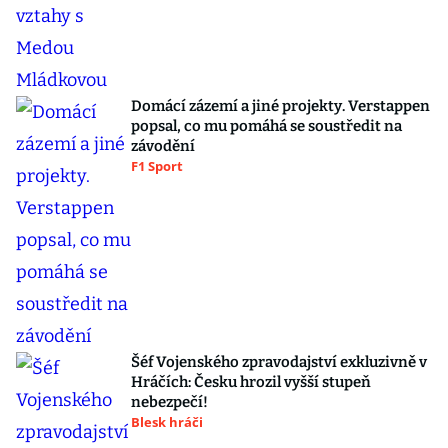
Domácí zázemí a jiné projekty. Verstappen
popsal, co mu pomáhá se soustředit na
závodění
F1 Sport
Šéf Vojenského zpravodajství exkluzivně v
Hráčích: Česku hrozil vyšší stupeň
nebezpečí!
Blesk hráči