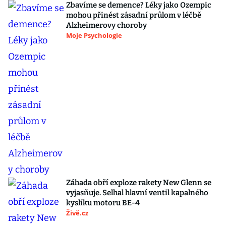
Zbavíme se demence? Léky jako Ozempic
mohou přinést zásadní průlom v léčbě
Alzheimerovy choroby
Moje Psychologie
Záhada obří exploze rakety New Glenn se
vyjasňuje. Selhal hlavní ventil kapalného
kyslíku motoru BE-4
Živě.cz