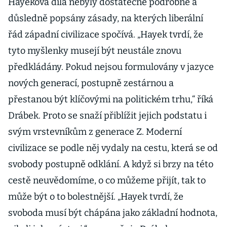
Hayekova díla nebyly dostatečně podrobně a
důsledně popsány zásady, na kterých liberální
řád západní civilizace spočívá. „Hayek tvrdí, že
tyto myšlenky musejí být neustále znovu
předkládány. Pokud nejsou formulovány v jazyce
nových generací, postupně zestárnou a
přestanou být klíčovými na politickém trhu,“ říká
Drábek. Proto se snaží přiblížit jejich podstatu i
svým vrstevníkům z generace Z. Moderní
civilizace se podle něj vydaly na cestu, která se od
svobody postupně odklání. A když si brzy na této
cestě neuvědomíme, o co můžeme přijít, tak to
může být o to bolestnější. „Hayek tvrdí, že
svoboda musí být chápána jako základní hodnota,