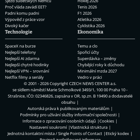
Sjezd sudetských Němců
Hokej 2026
Proč vláda zavádí EET?
Tenis 2026
Padni komu padni
F1 2026
Výpověď z práce vzor
Atletika 2026
Divoký kačer
Cyklistika 2026
Technologie
Ekonomika
SpaceX na burze
Temu a clo
Nejlepší telefony
Spořicí účty
Nejlepší AI zdarma
Superdávka – změny
Nejlepší chytré hodinky
Chybějící roky k důchodu
Nejlepší VPN – srovnání
Minimální mzda 2027
Netflix filmy a seriály
Vedro v práci
© 2001 - 2026 Copyright
CZECH NEWS CENTER a.s.
se sídlem náměstí Marie Schmolkové 3493/1, 100 00 Praha 10 -
Strašnice, IČO: 02346826, zapsána v OR, sp.zn. B 19490 a dodavatelé
obsahu
Autorská práva k publikovaným materiálům
Podmínky pro užívání služby informační společnosti
Informace o zpracování osobních údajů
Cookies
Nastavení soukromí
Vlastnická struktura
Jednotná kontaktní místa / Single Points of Contact
Etický kodex
Povinně zveřejňované informace