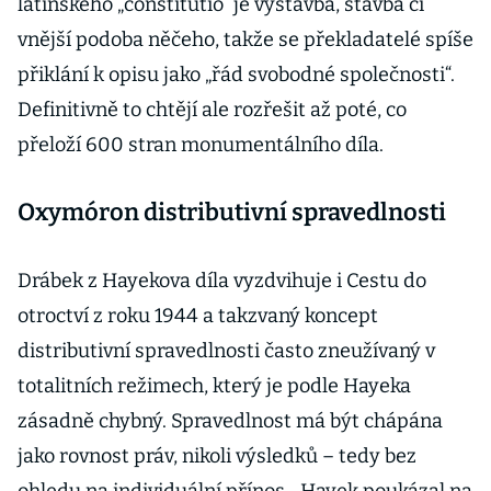
latinského „constitutio“ je výstavba, stavba či
vnější podoba něčeho, takže se překladatelé spíše
přiklání k opisu jako „řád svobodné společnosti“.
Definitivně to chtějí ale rozřešit až poté, co
přeloží 600 stran monumentálního díla.
Oxymóron distributivní spravedlnosti
Drábek z Hayekova díla vyzdvihuje i Cestu do
otroctví z roku 1944 a takzvaný koncept
distributivní spravedlnosti často zneužívaný v
totalitních režimech, který je podle Hayeka
zásadně chybný. Spravedlnost má být chápána
jako rovnost práv, nikoli výsledků – tedy bez