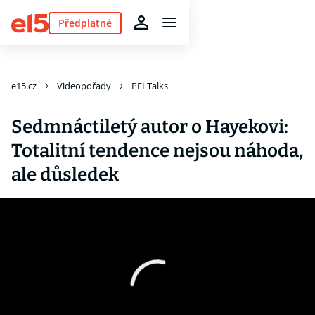
Předplatné
e15.cz
Videopořady
PFI Talks
Sedmnáctiletý autor o Hayekovi:
Totalitní tendence nejsou náhoda,
ale důsledek