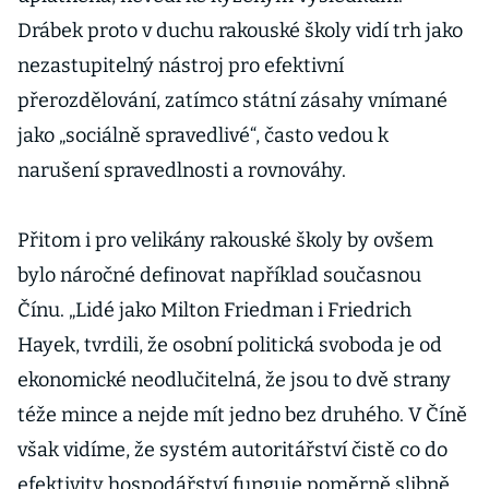
Drábek proto v duchu rakouské školy vidí trh jako
nezastupitelný nástroj pro efektivní
přerozdělování, zatímco státní zásahy vnímané
jako „sociálně spravedlivé“, často vedou k
narušení spravedlnosti a rovnováhy.
Přitom i pro velikány rakouské školy by ovšem
bylo náročné definovat například současnou
Čínu. „Lidé jako Milton Friedman i Friedrich
Hayek, tvrdili, že osobní politická svoboda je od
ekonomické neodlučitelná, že jsou to dvě strany
téže mince a nejde mít jedno bez druhého. V Číně
však vidíme, že systém autoritářství čistě co do
efektivity hospodářství funguje poměrně slibně.