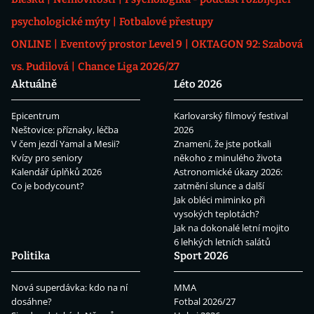
psychologické mýty
Fotbalové přestupy
ONLINE
Eventový prostor Level 9
OKTAGON 92: Szabová
vs. Pudilová
Chance Liga 2026/27
Aktuálně
Léto 2026
Epicentrum
Karlovarský filmový festival
Neštovice: příznaky, léčba
2026
V čem jezdí Yamal a Mesii?
Znamení, že jste potkali
Kvízy pro seniory
někoho z minulého života
Kalendář úplňků 2026
Astronomické úkazy 2026:
Co je bodycount?
zatmění slunce a další
Jak obléci miminko při
vysokých teplotách?
Jak na dokonalé letní mojito
6 lehkých letních salátů
Politika
Sport 2026
Nová superdávka: kdo na ní
MMA
dosáhne?
Fotbal 2026/27