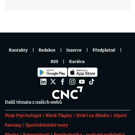
Kontakty
Redakce
Inzerce
Předplatné
RSS
Kariéra
Další témata z našich webů
Moje Psychologie
Blesk Tlapky
Hráči na Blesku
iSport
Fantasy
Spotřebitelské testy
Blesku
Nemovitosti
Psychologika - podcast rozbíjející