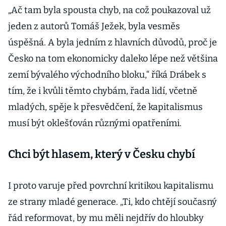
„Ač tam byla spousta chyb, na což poukazoval už
jeden z autorů Tomáš Ježek, byla vesměs
úspěšná. A byla jedním z hlavních důvodů, proč je
Česko na tom ekonomicky daleko lépe než většina
zemí bývalého východního bloku,“ říká Drábek s
tím, že i kvůli těmto chybám, řada lidí, včetně
mladých, spěje k přesvědčení, že kapitalismus
musí být oklešťován různými opatřeními.
Chci být hlasem, který v Česku chybí
I proto varuje před povrchní kritikou kapitalismu
ze strany mladé generace. „Ti, kdo chtějí současný
řád reformovat, by mu měli nejdřív do hloubky