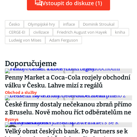
Vstoupit do diskuze (1)
Česko
Olympijské hry
inflace
Dominik Stroukal
CERGE-EI
civilizace
Friedrich August von Hayek
kniha
Ludwig von Mises
Adam Ferguson
Doporučujeme
Penny Market a Coca-Cola rozjely obchodní
válku v Česku. Lahve mizí z regálů
Obchod a služby
České firmy dostaly nečekanou zbraň přímo
z Bruselu. Nově mohou říct odběratelům ne
Byznys
Velký obrat českých bank. Po Partners se k