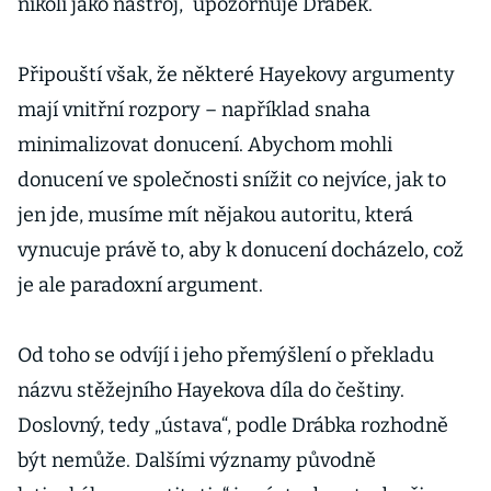
nikoli jako nástroj,“ upozorňuje Drábek.
Připouští však, že některé Hayekovy argumenty
mají vnitřní rozpory – například snaha
minimalizovat donucení. Abychom mohli
donucení ve společnosti snížit co nejvíce, jak to
jen jde, musíme mít nějakou autoritu, která
vynucuje právě to, aby k donucení docházelo, což
je ale paradoxní argument.
Od toho se odvíjí i jeho přemýšlení o překladu
názvu stěžejního Hayekova díla do češtiny.
Doslovný, tedy „ústava“, podle Drábka rozhodně
být nemůže. Dalšími významy původně