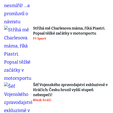
Stříhá mě Charlesova máma, říká Piastri.
Popsal těžké začátky v motorsportu
F1 Sport
Šéf Vojenského zpravodajství exkluzivně v
Hráčích: Česku hrozil vyšší stupeň
nebezpečí!
Blesk hráči