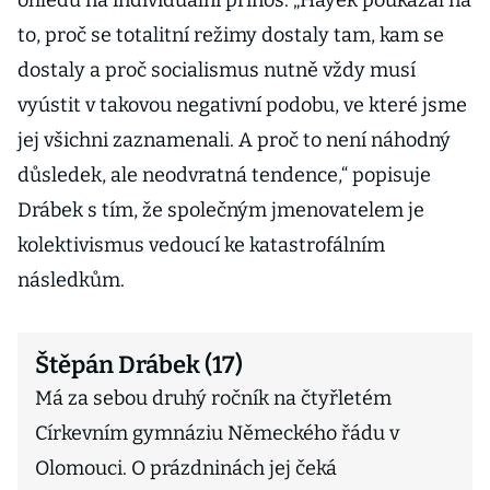
ohledu na individuální přínos. „Hayek poukázal na
to, proč se totalitní režimy dostaly tam, kam se
dostaly a proč socialismus nutně vždy musí
vyústit v takovou negativní podobu, ve které jsme
jej všichni zaznamenali. A proč to není náhodný
důsledek, ale neodvratná tendence,“ popisuje
Drábek s tím, že společným jmenovatelem je
kolektivismus vedoucí ke katastrofálním
následkům.
Štěpán Drábek (17)
Má za sebou druhý ročník na čtyřletém
Církevním gymnáziu Německého řádu v
Olomouci. O prázdninách jej čeká