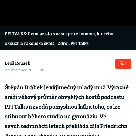
PFI TALKS: Gymnazista s vášní pro ekonomii, kterého
okouzlila rakouská škola
| Zdroj: PFI Talks
Leoš Rousek
1
27. července 2025
·
18:30
Štěpán Drábek je výjimečný mladý muž. Výrazně
sráží věkový průměr obvyklých hostů podcastu
PFI Talks a zvedá pomyslnou laťku toho, co lze
stihnout během studia na gymnáziu. Ve
svých sedmnácti letech překládá díla Friedricha