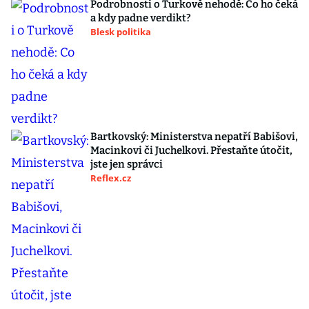
Podrobnosti o Turkově nehodě: Co ho čeká
a kdy padne verdikt?
Blesk politika
Bartkovský: Ministerstva nepatří Babišovi,
Macinkovi či Juchelkovi. Přestaňte útočit,
jste jen správci
Reflex.cz