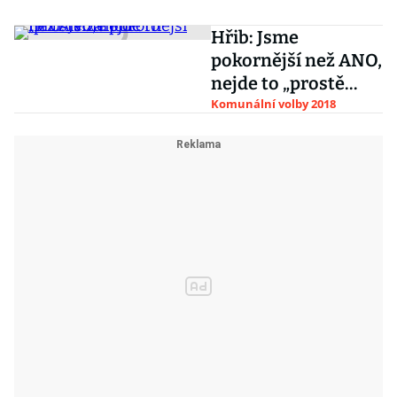
Hřib: Jsme
pokornější než ANO,
nejde to „prostě
zařídit“
Komunální volby 2018