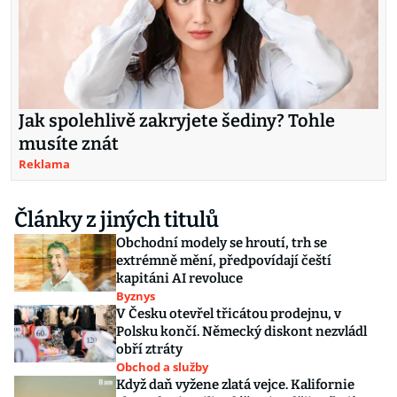
Jak spolehlivě zakryjete šediny? Tohle
musíte znát
Reklama
Články z jiných titulů
Obchodní modely se hroutí, trh se
extrémně mění, předpovídají čeští
kapitáni AI revoluce
Byznys
V Česku otevřel třicátou prodejnu, v
Polsku končí. Německý diskont nezvládl
obří ztráty
Obchod a služby
Když daň vyžene zlatá vejce. Kalifornie