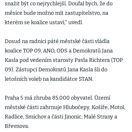
primátora ale
snažit být co nejrychlejší. Doufal bych, že do
ne
měsíce bude možno mít zastupitelstvo, na
kterém se koalice ustaví," uvedl.
Dosud na radnici páté městské části vládla
koalice TOP 09, ANO, ODS a Demokratů Jana
Kasla pod vedením starosty Pavla Richtera (TOP
09). Zástupci Demokratů Jana Kasla šli do
letošních voleb na kandidátce STAN.
Praha 5 má zhruba 85.000 obyvatel. Území
městské části zahrnuje Hlubočepy, Košíře, Motol,
Radlice, Smíchov a části Jinonic, Malé Strany a
Břevnova.