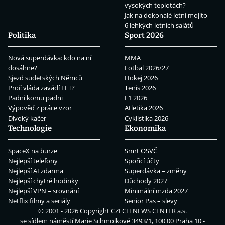
vysokých teplotách?
Jak na dokonalé letní mojito
6 lehkých letních salátů
Politika
Sport 2026
Nová superdávka: kdo na ní
MMA
dosáhne?
Fotbal 2026/27
Sjezd sudetských Němců
Hokej 2026
Proč vláda zavádí EET?
Tenis 2026
Padni komu padni
F1 2026
Výpověď z práce vzor
Atletika 2026
Divoký kačer
Cyklistika 2026
Technologie
Ekonomika
SpaceX na burze
Smrt OSVČ
Nejlepší telefony
Spořicí účty
Nejlepší AI zdarma
Superdávka – změny
Nejlepší chytré hodinky
Důchody 2027
Nejlepší VPN – srovnání
Minimální mzda 2027
Netflix filmy a seriály
Senior Pas – slevy
© 2001 - 2026 Copyright
CZECH NEWS CENTER a.s.
se sídlem náměstí Marie Schmolkové 3493/1, 100 00 Praha 10 -