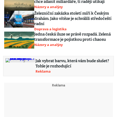
chce zdanit miliardáře, ti raději utíkají
Názory a analýzy
Železniční zakázka století míří k Českým
drahám. Jako vítěze je schválili středočeští
radní
Doprava a logistika
Jedna česká iluze se právě rozpadá. Zelená
transformace je pojistkou proti chaosu
Názory a analýzy
Jak vybrat barvu, která vám bude slušet?
Tohle je rozhodující
Reklama