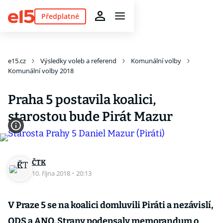
Předplatné
e15.cz
Výsledky voleb a referend
Komunální volby
Komunální volby 2018
Praha 5 postavila koalici,
starostou bude Pirát Mazur
ČTK
10. října 2018
·
20:13
V Praze 5 se na koalici domluvili Piráti a nezávislí,
ODS a ANO. Strany podepsaly memorandum o