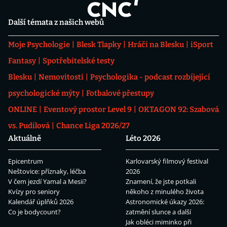
Další témata z našich webů
Moje Psychologie
Blesk Tlapky
Hráči na Blesku
iSport
Fantasy
Spotřebitelské testy
Blesku
Nemovitosti
Psychologika - podcast rozbíjející
psychologické mýty
Fotbalové přestupy
ONLINE
Eventový prostor Level 9
OKTAGON 92: Szabová
vs. Pudilová
Chance Liga 2026/27
Aktuálně
Léto 2026
Epicentrum
Karlovarský filmový festival
Neštovice: příznaky, léčba
2026
V čem jezdí Yamal a Mesii?
Znamení, že jste potkali
Kvízy pro seniory
někoho z minulého života
Kalendář úplňků 2026
Astronomické úkazy 2026:
Co je bodycount?
zatmění slunce a další
Jak obléci miminko při