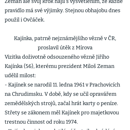
Zeman ale svůj krok hájil s vysvětlením, že každé
pravidlo má své výjimky. Stejnou obhajobu dnes
použil i Ovčáček.
Kajínka, patrně nejznámějšího vězně v ČR,
proslavil útěk z Mírova
Vizitka doživotně odsouzeného vězně Jiřího
Kajínka (56), kterému prezident Miloš Zeman
udělil milost:
- Kajínek se narodil 11. ledna 1961 v Prachovicích
na Chrudimsku. V době, kdy se učil opravářem
zemědělských strojů, začal hrát karty o peníze.
Střety se zákonem měl Kajínek pro majetkovou
trestnou činnost od roku 1974.