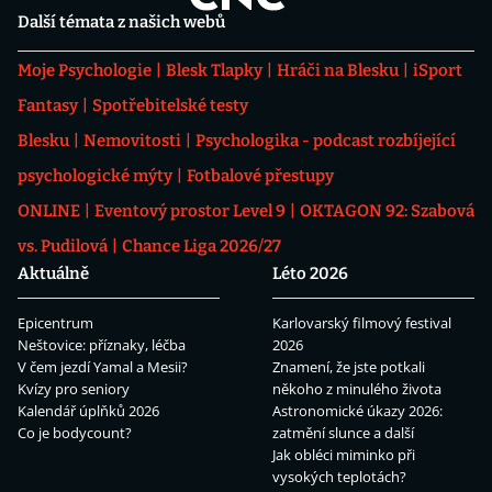
Další témata z našich webů
Moje Psychologie
Blesk Tlapky
Hráči na Blesku
iSport
Fantasy
Spotřebitelské testy
Blesku
Nemovitosti
Psychologika - podcast rozbíjející
psychologické mýty
Fotbalové přestupy
ONLINE
Eventový prostor Level 9
OKTAGON 92: Szabová
vs. Pudilová
Chance Liga 2026/27
Aktuálně
Léto 2026
Epicentrum
Karlovarský filmový festival
Neštovice: příznaky, léčba
2026
V čem jezdí Yamal a Mesii?
Znamení, že jste potkali
Kvízy pro seniory
někoho z minulého života
Kalendář úplňků 2026
Astronomické úkazy 2026:
Co je bodycount?
zatmění slunce a další
Jak obléci miminko při
vysokých teplotách?