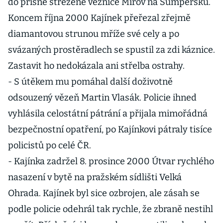
do přísně střežené věznice Mírov na Šumpersku.
Koncem října 2000 Kajínek přeřezal zřejmě
diamantovou strunou mříže své cely a po
svázaných prostěradlech se spustil za zdi káznice.
Zastavit ho nedokázala ani střelba ostrahy.
- S útěkem mu pomáhal další doživotně
odsouzený vězeň Martin Vlasák. Policie ihned
vyhlásila celostátní pátrání a přijala mimořádná
bezpečnostní opatření, po Kajínkovi pátraly tisíce
policistů po celé ČR.
- Kajínka zadržel 8. prosince 2000 Útvar rychlého
nasazení v bytě na pražském sídlišti Velká
Ohrada. Kajínek byl sice ozbrojen, ale zásah se
podle policie odehrál tak rychle, že zbraně nestihl