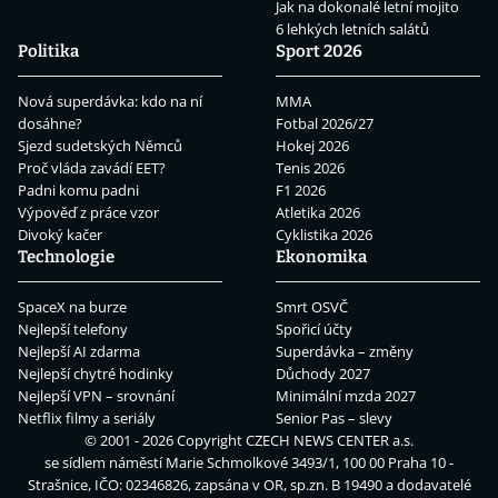
Jak na dokonalé letní mojito
6 lehkých letních salátů
Politika
Sport 2026
Nová superdávka: kdo na ní
MMA
dosáhne?
Fotbal 2026/27
Sjezd sudetských Němců
Hokej 2026
Proč vláda zavádí EET?
Tenis 2026
Padni komu padni
F1 2026
Výpověď z práce vzor
Atletika 2026
Divoký kačer
Cyklistika 2026
Technologie
Ekonomika
SpaceX na burze
Smrt OSVČ
Nejlepší telefony
Spořicí účty
Nejlepší AI zdarma
Superdávka – změny
Nejlepší chytré hodinky
Důchody 2027
Nejlepší VPN – srovnání
Minimální mzda 2027
Netflix filmy a seriály
Senior Pas – slevy
© 2001 - 2026 Copyright
CZECH NEWS CENTER a.s.
se sídlem náměstí Marie Schmolkové 3493/1, 100 00 Praha 10 -
Strašnice, IČO: 02346826, zapsána v OR, sp.zn. B 19490 a dodavatelé