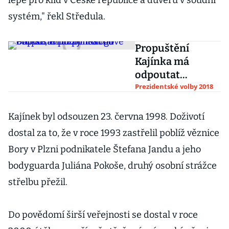
lépe pro klid v České republice a důvěru v soudní
systém," řekl Středula.
Propuštění
Kajínka má
odpoutat
pozornost od
Prezidentské volby 2018
Babiše, tvrdí
politologové
Kajínek byl odsouzen 23. června 1998. Doživotí
dostal za to, že v roce 1993 zastřelil poblíž věznice
Bory v Plzni podnikatele Štefana Jandu a jeho
bodyguarda Juliána Pokoše, druhý osobní strážce
střelbu přežil.
Do povědomí širší veřejnosti se dostal v roce