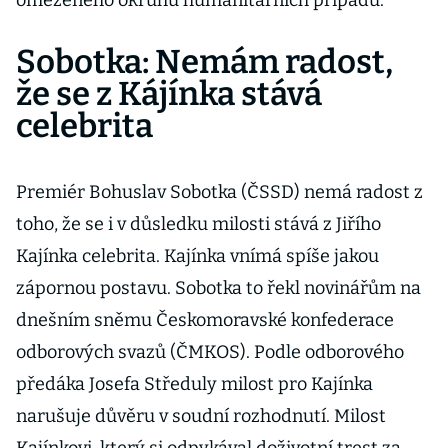
omezeného okruhu humanitárních případů.
Sobotka: Nemám radost,
že se z Kájínka stává
celebrita
Premiér Bohuslav Sobotka (ČSSD) nemá radost z
toho, že se i v důsledku milosti stává z Jiřího
Kajínka celebrita. Kajínka vnímá spíše jakou
zápornou postavu. Sobotka to řekl novinářům na
dnešním sněmu Českomoravské konfederace
odborových svazů (ČMKOS). Podle odborového
předáka Josefa Středuly milost pro Kajínka
narušuje důvěru v soudní rozhodnutí. Milost