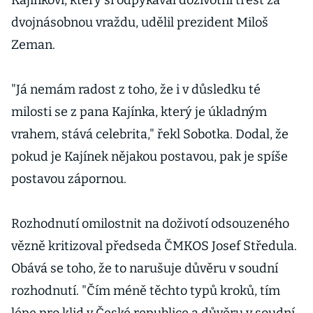
Kajínkovi, který si odpykával doživotní trest za
dvojnásobnou vraždu, udělil prezident Miloš
Zeman.
"Já nemám radost z toho, že i v důsledku té
milosti se z pana Kajínka, který je úkladným
vrahem, stává celebrita," řekl Sobotka. Dodal, že
pokud je Kajínek nějakou postavou, pak je spíše
postavou zápornou.
Rozhodnutí omilostnit na doživotí odsouzeného
vězně kritizoval předseda ČMKOS Josef Středula.
Obává se toho, že to narušuje důvěru v soudní
rozhodnutí. "Čím méně těchto typů kroků, tím