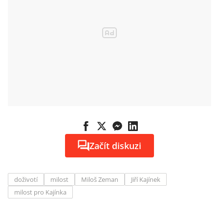
Začít diskuzi
doživotí
milost
Miloš Zeman
Jiří Kajínek
milost pro Kajínka