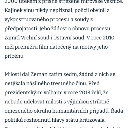
2000 útěkem z přísně střežené mírovské věznice.
Kajínek vinu nikdy nepřiznal, policii obvinil z
vykonstruovaného procesu a soudy z
předpojatosti. Jeho žádost o obnovu procesu
zamítl Vrchní soud i Ústavní soud. V roce 2010
měl premiéru film natočený na motivy jeho
příběhu.
Milostí dal Zeman zatím sedm, žádná z nich se
netýkala násilného trestného činu. Před
prezidentskými volbami v roce 2013 řekl, že
nebude udělovat milosti s výjimkou striktně
omezeného okruhu humanitárních případů. Řada
politiků rozhodnutí hlavy státu kritizovala.