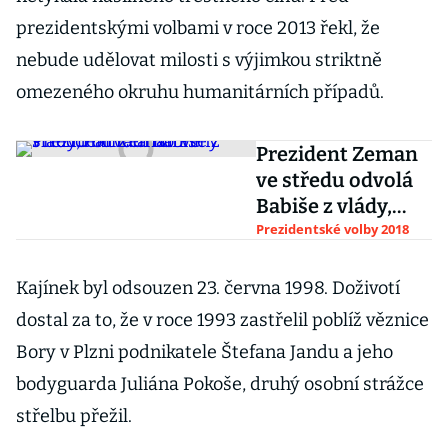
prezidentskými volbami v roce 2013 řekl, že
nebude udělovat milosti s výjimkou striktně
omezeného okruhu humanitárních případů.
Prezident Zeman
ve středu odvolá
Babiše z vlády,
nahradí ho Pilný
Prezidentské volby 2018
Kajínek byl odsouzen 23. června 1998. Doživotí
dostal za to, že v roce 1993 zastřelil poblíž věznice
Bory v Plzni podnikatele Štefana Jandu a jeho
bodyguarda Juliána Pokoše, druhý osobní strážce
střelbu přežil.