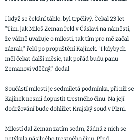
I když se čekání táhlo, byl trpělivý. Čekal 23 let.
"Tím, jak Miloš Zeman řekl v Čáslavi na náměstí,
že vážně uvažuje o milosti, tak tím pro mě začal
zázrak," řekl po propuštění Kajínek. "I kdybych
měl čekat další měsíc, tak pořád budu panu
Zemanovi vděčný," dodal.
Součástí milosti je sedmiletá podmínka, při níž se
Kajínek nesmí dopustit trestného činu. Na její
dodržování bude dohlížet Krajský soud v Plzni.
Milostí dal Zeman zatím sedm, žádná z nich se
netýkala násilného trestného činu. Před