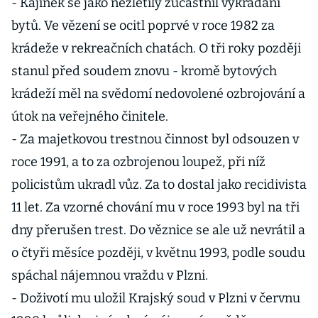
- Kajínek se jako nezletilý zúčastnil vykrádání
bytů. Ve vězení se ocitl poprvé v roce 1982 za
krádeže v rekreačních chatách. O tři roky později
stanul před soudem znovu - kromě bytových
krádeží měl na svědomí nedovolené ozbrojování a
útok na veřejného činitele.
- Za majetkovou trestnou činnost byl odsouzen v
roce 1991, a to za ozbrojenou loupež, při níž
policistům ukradl vůz. Za to dostal jako recidivista
11 let. Za vzorné chování mu v roce 1993 byl na tři
dny přerušen trest. Do věznice se ale už nevrátil a
o čtyři měsíce později, v květnu 1993, podle soudu
spáchal nájemnou vraždu v Plzni.
- Doživotí mu uložil Krajský soud v Plzni v červnu