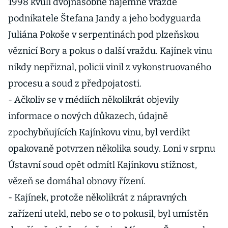
1998 kvůli dvojnásobné nájemné vraždě
podnikatele Štefana Jandy a jeho bodyguarda
Juliána Pokoše v serpentinách pod plzeňskou
věznicí Bory a pokus o další vraždu. Kajínek vinu
nikdy nepřiznal, policii vinil z vykonstruovaného
procesu a soud z předpojatosti.
- Ačkoliv se v médiích několikrát objevily
informace o nových důkazech, údajně
zpochybňujících Kajínkovu vinu, byl verdikt
opakovaně potvrzen několika soudy. Loni v srpnu
Ústavní soud opět odmítl Kajínkovu stížnost,
vězeň se domáhal obnovy řízení.
- Kajínek, protože několikrát z nápravných
zařízení utekl, nebo se o to pokusil, byl umístěn