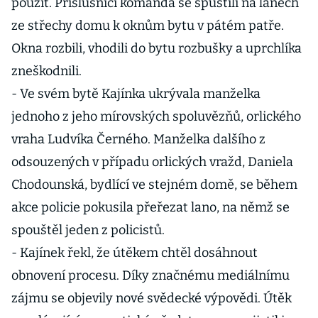
použít. Příslušníci komanda se spustili na lanech
ze střechy domu k oknům bytu v pátém patře.
Okna rozbili, vhodili do bytu rozbušky a uprchlíka
zneškodnili.
- Ve svém bytě Kajínka ukrývala manželka
jednoho z jeho mírovských spoluvězňů, orlického
vraha Ludvíka Černého. Manželka dalšího z
odsouzených v případu orlických vražd, Daniela
Chodounská, bydlící ve stejném domě, se během
akce policie pokusila přeřezat lano, na němž se
spouštěl jeden z policistů.
- Kajínek řekl, že útěkem chtěl dosáhnout
obnovení procesu. Díky značnému mediálnímu
zájmu se objevily nové svědecké výpovědi. Útěk