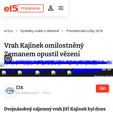
Předplatné
e15.cz
Výsledky voleb a referend
Prezidentské volby 2018
Vrah Kajínek omilostněný
Zemanem opustil vězení
10
Fotogaleri
ČTK
0
23. května 2017
·
14:12
Dvojnásobný nájemný vrah Jiří Kajínek byl dnes