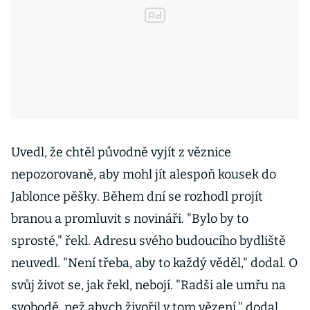
Uvedl, že chtěl původně vyjít z věznice
nepozorovaně, aby mohl jít alespoň kousek do
Jablonce pěšky. Během dní se rozhodl projít
branou a promluvit s novináři. "Bylo by to
sprosté," řekl. Adresu svého budoucího bydliště
neuvedl. "Není třeba, aby to každý věděl," dodal. O
svůj život se, jak řekl, nebojí. "Radši ale umřu na
svobodě, než abych živořil v tom vězení," dodal.