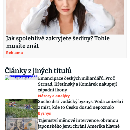
Jak spolehlivě zakryjete šediny? Tohle
musíte znát
Reklama
Články z jiných titulů
Emancipace českých miliardářů. Proč
Strnad, Křetínský a Komárek nakupují
západní ikony
Názory a analýzy
Sucho drtí vodácký byznys. Voda zmizela i
z míst, kde to Česko dosud nepoznalo
Byznys
Tajemství měnové intervence: obranou
japonského jenu chrání Amerika hlavně