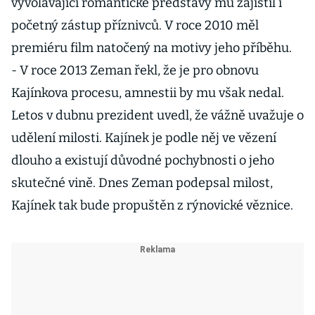
vyvolávající romantické představy mu zajistil i
početný zástup příznivců. V roce 2010 měl
premiéru film natočený na motivy jeho příběhu.
- V roce 2013 Zeman řekl, že je pro obnovu
Kajínkova procesu, amnestii by mu však nedal.
Letos v dubnu prezident uvedl, že vážně uvažuje o
udělení milosti. Kajínek je podle něj ve vězení
dlouho a existují důvodné pochybnosti o jeho
skutečné vině. Dnes Zeman podepsal milost,
Kajínek tak bude propuštěn z rýnovické věznice.