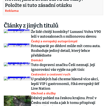
Položte si tuto zásadní otázku
Reklama
Články z jiných titulů
Že lidé chtějí kombíky? Luxusní Volva V90
leží v autosalonech s milionovou slevou
Český a evropský autoprůmysl
Fotoaparát po dědovi může mít cenu auta.
Rozhoduje jediný detail, který lehce
přehlédnete
Domácí
Tuto dopravní značku Češi neznají. Její
ignorování vás vyjde na pět tisíc
Cestování a cestovní ruch
U pražských hal chceme hlavně více akcí,
lepší VIP i gastronomii, říká evropský šéf
Live Nation
Obchod a služby
Děsivý pohled na českou krajinu. Proč v
Česku mizí voda a jak k tomu přispívají