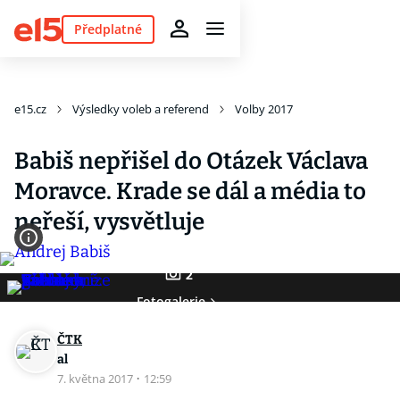
Předplatné
e15.cz
Výsledky voleb a referend
Volby 2017
Babiš nepřišel do Otázek Václava
Moravce. Krade se dál a média to
neřeší, vysvětluje
2
Fotogalerie
ČTK
al
7. května 2017
·
12:59