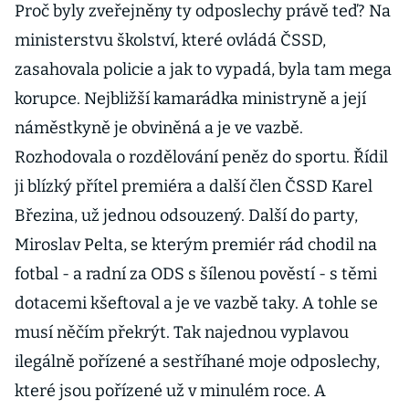
Proč byly zveřejněny ty odposlechy právě teď? Na
ministerstvu školství, které ovládá ČSSD,
zasahovala policie a jak to vypadá, byla tam mega
korupce. Nejbližší kamarádka ministryně a její
náměstkyně je obviněná a je ve vazbě.
Rozhodovala o rozdělování peněz do sportu. Řídil
ji blízký přítel premiéra a další člen ČSSD Karel
Březina, už jednou odsouzený. Další do party,
Miroslav Pelta, se kterým premiér rád chodil na
fotbal - a radní za ODS s šílenou pověstí - s těmi
dotacemi kšeftoval a je ve vazbě taky. A tohle se
musí něčím překrýt. Tak najednou vyplavou
ilegálně pořízené a sestříhané moje odposlechy,
které jsou pořízené už v minulém roce. A