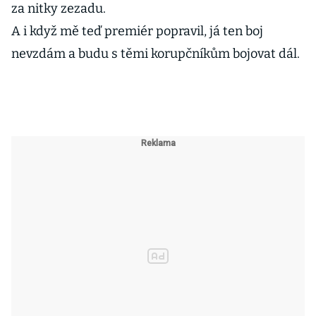
za nitky zezadu.
A i když mě teď premiér popravil, já ten boj
nevzdám a budu s těmi korupčníkům bojovat dál.