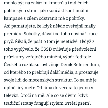
mohlo být na zakázku kmotrů a tradičních
politických stran, jako součást kontinuální
kampaně s cílem odstranit mě z politiky.
Asi pamatujete, že když někdo zveřejnil maily
premiéra Sobotky, dávali od toho novináři ruce
pryč. Říkali, že psát o tom je neetické. I když z
toho vyplývalo, že ČSSD ovlivňuje předvolební
průzkumy veřejného mínění, výběr ředitele
Českého rozhlasu, ovlivňuje Deník Referendum,
od kterého to přebírají další média, a prosazuje
svoje lidi do mocenských struktur. To na mě je
úplně jiný metr. Od rána do večera to jedou v
televizi. Útočí na mě. Ale co se divím, když
tradiční strany fungují stylem „vrtěti psem“.