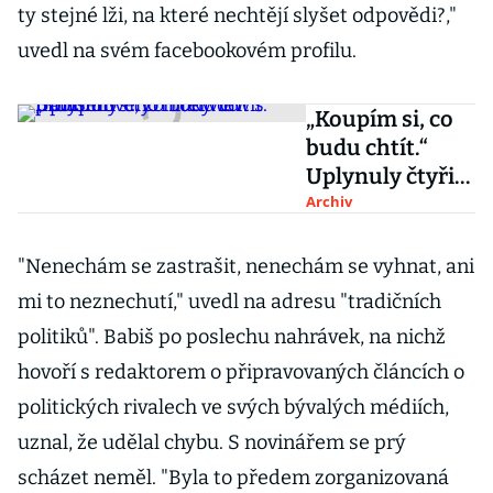
ty stejné lži, na které nechtějí slyšet odpovědi?,"
uvedl na svém facebookovém profilu.
„Koupím si, co
budu chtít.“
Uplynuly čtyři
roky od
Archiv
průlomového
interview s
"Nenechám se zastrašit, nenechám se vyhnat, ani
Babišem
mi to neznechutí," uvedl na adresu "tradičních
politiků". Babiš po poslechu nahrávek, na nichž
hovoří s redaktorem o připravovaných článcích o
politických rivalech ve svých bývalých médiích,
uznal, že udělal chybu. S novinářem se prý
scházet neměl. "Byla to předem zorganizovaná