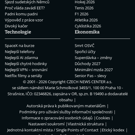
Sjezd sudetských Němců
Hokej 2026
Proč vláda zavádí EET?
Tenis 2026
Padni komu padni
F1 2026
Výpověď z práce vzor
Atletika 2026
Divoký kačer
Cyklistika 2026
Technologie
Ekonomika
SpaceX na burze
Smrt OSVČ
Nejlepší telefony
Spořicí účty
Nejlepší AI zdarma
Superdávka – změny
Nejlepší chytré hodinky
Důchody 2027
Nejlepší VPN – srovnání
Minimální mzda 2027
Netflix filmy a seriály
Senior Pas – slevy
© 2001 - 2026 Copyright
CZECH NEWS CENTER a.s.
se sídlem náměstí Marie Schmolkové 3493/1, 100 00 Praha 10 -
Strašnice, IČO: 02346826, zapsána v OR, sp.zn. B 19490 a dodavatelé
obsahu
Autorská práva k publikovaným materiálům
Podmínky pro užívání služby informační společnosti
Informace o zpracování osobních údajů
Cookies
Nastavení soukromí
Vlastnická struktura
Jednotná kontaktní místa / Single Points of Contact
Etický kodex