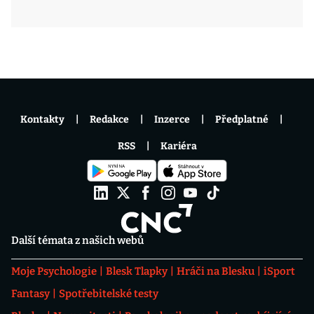
Kontakty
Redakce
Inzerce
Předplatné
RSS
Kariéra
Další témata z našich webů
Moje Psychologie
Blesk Tlapky
Hráči na Blesku
iSport
Fantasy
Spotřebitelské testy