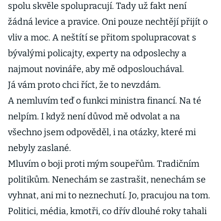
spolu skvěle spolupracují. Tady už fakt není
žádná levice a pravice. Oni pouze nechtějí přijít o
vliv a moc. A neštítí se přitom spolupracovat s
bývalými policajty, experty na odposlechy a
najmout novináře, aby mě odposlouchával.
Já vám proto chci říct, že to nevzdám.
A nemluvím teď o funkci ministra financí. Na té
nelpím. I když není důvod mě odvolat a na
všechno jsem odpověděl, i na otázky, které mi
nebyly zaslané.
Mluvím o boji proti mým soupeřům. Tradičním
politikům. Nenechám se zastrašit, nenechám se
vyhnat, ani mi to neznechutí. Jo, pracujou na tom.
Politici, média, kmotři, co dřív dlouhé roky tahali