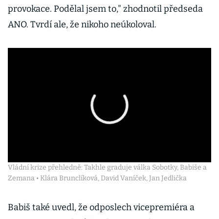
provokace. Podělal jsem to," zhodnotil předseda
ANO. Tvrdí ale, že nikoho neúkoloval.
Vládní krize přehledně: Takhle graduje válka Sobotky, Babiše a
Zemana • Klára Brunclíková, David Vaníček, Jan Jedlička
Babiš také uvedl, že odposlech vicepremiéra a