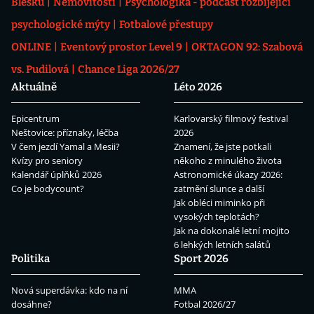
Blesku
Nemovitosti
Psychologika - podcast rozbíjející
psychologické mýty
Fotbalové přestupy
ONLINE
Eventový prostor Level 9
OKTAGON 92: Szabová
vs. Pudilová
Chance Liga 2026/27
Aktuálně
Léto 2026
Epicentrum
Karlovarský filmový festival
Neštovice: příznaky, léčba
2026
V čem jezdí Yamal a Mesii?
Znamení, že jste potkali
Kvízy pro seniory
někoho z minulého života
Kalendář úplňků 2026
Astronomické úkazy 2026:
Co je bodycount?
zatmění slunce a další
Jak obléci miminko při
vysokých teplotách?
Jak na dokonalé letní mojito
6 lehkých letních salátů
Politika
Sport 2026
Nová superdávka: kdo na ní
MMA
dosáhne?
Fotbal 2026/27