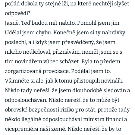
pořád dokola ty stejné lži, na které nechtějí slyšet
odpovědi?
Jasně. Teď budou mít nabito. Pomohl jsem jim.
Udělal jsem chybu. Konečně jsem si ty nahrávky
poslechl, a i když jsem přesvědčený, že jsem
nikoho neúkoloval, přiznávám, neměl jsem se s
tím novinářem vůbec scházet. Byla to předem
zorganizovaná provokace. Podělal jsem to.
Všimněte si ale, jak k tomu přistoupili novináři.
Nikdo tady neřeší, že jsem dlouhodobě sledován a
odposloucháván. Nikdo neřeší, že to může být
obrovské bezpečností riziko pro stát, protože tady
někdo ilegálně odposlouchával ministra financí a
vicepremiéra naší země. Nikdo neřeší, že by to