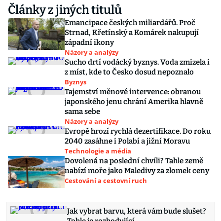
Články z jiných titulů
Emancipace českých miliardářů. Proč
Strnad, Křetínský a Komárek nakupují
západní ikony
Názory a analýzy
Sucho drtí vodácký byznys. Voda zmizela i
z míst, kde to Česko dosud nepoznalo
Byznys
Tajemství měnové intervence: obranou
japonského jenu chrání Amerika hlavně
sama sebe
Názory a analýzy
Evropě hrozí rychlá dezertifikace. Do roku
2040 zasáhne i Polabí a jižní Moravu
Technologie a média
Dovolená na poslední chvíli? Tahle země
nabízí moře jako Maledivy za zlomek ceny
Cestování a cestovní ruch
Jak vybrat barvu, která vám bude slušet?
Tohle je rozhodující