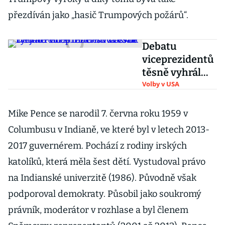
přezdíván jako „hasič Trumpových požárů“.
Debatu
viceprezidentů
těsně vyhrál
Pence.
Volby v USA
Harrisová však
zřejmě udrží
Mike Pence se narodil 7. června roku 1959 v
Bidenův
Columbusu v Indianě, ve které byl v letech 2013-
náskok
2017 guvernérem. Pochází z rodiny irských
katolíků, která měla šest dětí. Vystudoval právo
na Indianské univerzitě (1986). Původně však
podporoval demokraty. Působil jako soukromý
právník, moderátor v rozhlase a byl členem