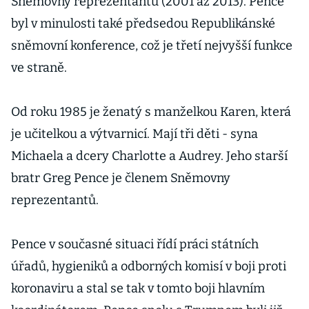
Sněmovny reprezentantů (2001 až 2013). Pence
byl v minulosti také předsedou Republikánské
sněmovní konference, což je třetí nejvyšší funkce
ve straně.
Od roku 1985 je ženatý s manželkou Karen, která
je učitelkou a výtvarnicí. Mají tři děti - syna
Michaela a dcery Charlotte a Audrey. Jeho starší
bratr Greg Pence je členem Sněmovny
reprezentantů.
Pence v současné situaci řídí práci státních
úřadů, hygieniků a odborných komisí v boji proti
koronaviru a stal se tak v tomto boji hlavním