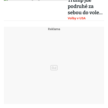
Trump jde
podruhé za
sebou do voleb
v roli outsidera.
Volby v USA
Své funkce se
ale jen tak
nevzdá