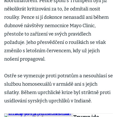
koordinátorem. Pence spolu s Trumpem byli již
několikrát kritizováni za to, že odmítali nosit
roušky. Pence si jí dokonce nenasadil ani během
dubnové návštěvy nemocnice Mayo Clinic,
přestože to zařízení ve svých pravidlech
požaduje. Jeho přesvědčení o rouškách se však
změnilo s letošním červencem, kdy už jejich
nošení propagoval.
Ostře se vymezuje proti potratům a nesouhlasí se
službou homosexuálů v armádě ani s jejich
sňatky. Během uprchlické krize byl striktně proti
usídlování syrských uprchlíků v Indianě.