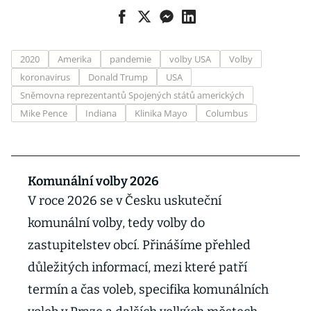
2020
Amerika
pandemie
volby USA
Volby
koronavirus
Donald Trump
USA
Sněmovna reprezentantů Spojených států amerických
Mike Pence
Indiana
Klinika Mayo
Columbus
Komunální volby 2026
V roce 2026 se v Česku uskuteční
komunální volby, tedy volby do
zastupitelstev obcí. Přinášíme přehled
důležitých informací, mezi které patří
termín a čas voleb, specifika komunálních