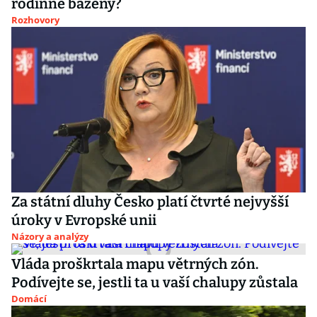
rodinné bazény?
Rozhovory
Za státní dluhy Česko platí čtvrté nejvyšší
úroky v Evropské unii
Názory a analýzy
Vláda proškrtala mapu větrných zón.
Podívejte se, jestli ta u vaší chalupy zůstala
Domácí