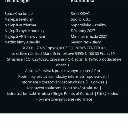
Technologie
Ekonomika
SpaceX na burze
Smrt OSVČ
Nejlepší telefony
Spořicí účty
Nejlepší AI zdarma
Superdávka – změny
Nejlepší chytré hodinky
Důchody 2027
Nejlepší VPN – srovnání
Minimální mzda 2027
Netflix filmy a seriály
Senior Pas – slevy
© 2001 - 2026 Copyright
CZECH NEWS CENTER a.s.
se sídlem náměstí Marie Schmolkové 3493/1, 100 00 Praha 10 -
Strašnice, IČO: 02346826, zapsána v OR, sp.zn. B 19490 a dodavatelé
obsahu
Autorská práva k publikovaným materiálům
Podmínky pro užívání služby informační společnosti
Informace o zpracování osobních údajů
Cookies
Nastavení soukromí
Vlastnická struktura
Jednotná kontaktní místa / Single Points of Contact
Etický kodex
Povinně zveřejňované informace