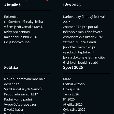
Aktuálně
Léto 2026
Epicentrum
Karlovarský filmový festival
Neštovice: příznaky, léčba
2026
V čem jezdí Yamal a Mesii?
Znamení, že jste potkali
Kvízy pro seniory
někoho z minulého života
Kalendář úplňků 2026
Astronomické úkazy 2026:
Co je bodycount?
zatmění slunce a další
Jak obléci miminko při
vysokých teplotách?
Jak na dokonalé letní mojito
6 lehkých letních salátů
Politika
Sport 2026
Nová superdávka: kdo na ní
MMA
dosáhne?
Fotbal 2026/27
Sjezd sudetských Němců
Hokej 2026
Proč vláda zavádí EET?
Tenis 2026
Padni komu padni
F1 2026
Výpověď z práce vzor
Atletika 2026
Divoký kačer
Cyklistika 2026