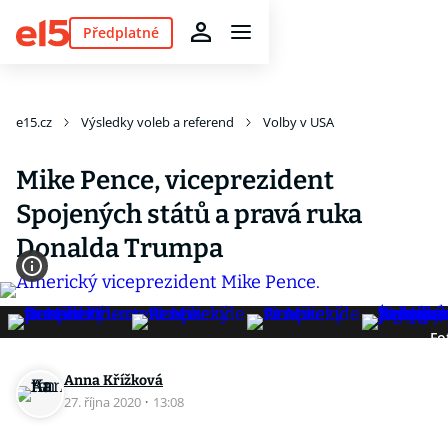
Předplatné
e15.cz
Výsledky voleb a referend
Volby v USA
Mike Pence, viceprezident
Spojených států a pravá ruka
Donalda Trumpa
Fo
Anna Křížková
27. října 2020
·
13:08