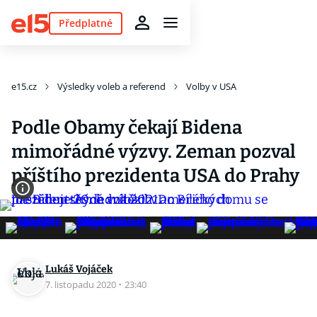
Předplatné
e15.cz
Výsledky voleb a referend
Volby v USA
Podle Obamy čekají Bidena
mimořádné výzvy. Zeman pozval
příštího prezidenta USA do Prahy
Lukáš Vojáček
7. listopadu 2020
·
23:40