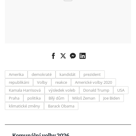
Amerika
demokraté
kandidát
prezident
republikáni
Volby
reakce
Americké volby 2020
Kamala Harrisová
výsledek voleb
Donald Trump
USA
Praha
politika
Bílý dům
Miloš Zeman
Joe Biden
klimatické změny
Barack Obama
Komunální volby 2026