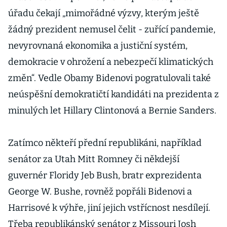
úřadu čekají „mimořádné výzvy, kterým ještě
žádný prezident nemusel čelit - zuřící pandemie,
nevyrovnaná ekonomika a justiční systém,
demokracie v ohrožení a nebezpečí klimatických
změn“. Vedle Obamy Bidenovi pogratulovali také
neúspěšní demokratičtí kandidáti na prezidenta z
minulých let Hillary Clintonová a Bernie Sanders.
Zatímco někteří přední republikáni, například
senátor za Utah Mitt Romney či někdejší
guvernér Floridy Jeb Bush, bratr exprezidenta
George W. Bushe, rovněž popřáli Bidenovi a
Harrisové k výhře, jiní jejich vstřícnost nesdílejí.
Třeba republikánský senátor z Missouri Josh