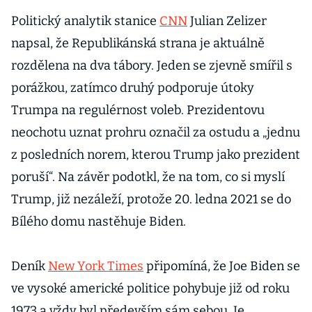
volbách
Politický analytik stanice
CNN
Julian Zelizer
napsal, že Republikánská strana je aktuálně
rozdělena na dva tábory. Jeden se zjevně smířil s
porážkou, zatímco druhý podporuje útoky
Trumpa na regulérnost voleb. Prezidentovu
neochotu uznat prohru označil za ostudu a „jednu
z posledních norem, kterou Trump jako prezident
poruší“. Na závěr podotkl, že na tom, co si myslí
Trump, již nezáleží, protože 20. ledna 2021 se do
Bílého domu nastěhuje Biden.
Deník
New York Times
připomíná, že Joe Biden se
ve vysoké americké politice pohybuje již od roku
1973 a vždy byl především sám sebou. Je