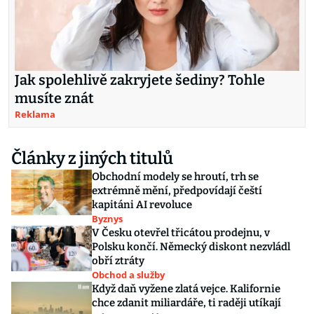
Jak spolehlivě zakryjete šediny? Tohle
musíte znát
Reklama
Články z jiných titulů
Obchodní modely se hroutí, trh se
extrémně mění, předpovídají čeští
kapitáni AI revoluce
Byznys
V Česku otevřel třicátou prodejnu, v
Polsku končí. Německý diskont nezvládl
obří ztráty
Obchod a služby
Když daň vyžene zlatá vejce. Kalifornie
chce zdanit miliardáře, ti raději utíkají