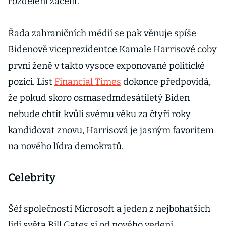
rozdělení zacelit.
Řada zahraničních médií se pak věnuje spíše
Bidenově viceprezidentce Kamale Harrisové coby
první ženě v takto vysoce exponované politické
pozici. List
Financial Times
dokonce předpovídá,
že pokud skoro osmasedmdesátiletý Biden
nebude chtít kvůli svému věku za čtyři roky
kandidovat znovu, Harrisová je jasným favoritem
na nového lídra demokratů.
Celebrity
Šéf společnosti Microsoft a jeden z nejbohatších
lidí světa Bill Gates si od nového vedení