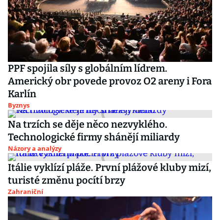
PPF spojila síly s globálním lídrem.
Americký obr povede provoz O2 areny i Fora
Karlín
Byznys
Na trzích se děje něco nezvyklého.
Technologické firmy shánějí miliardy
Názory a analýzy
Itálie vyklízí pláže. První plážové kluby mizí,
turisté změnu pocítí brzy
Zahraniční