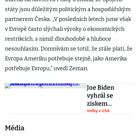
státy jsou důležitým politickým a hospodářským
partnerem Česka. „V posledních letech jsme však
v Evropě často slýchali výroky o ekonomických
restrikcích, s nimiž dlouhodobě a hluboce
nesouhlasím. Domnívám se totiž, že stále platí, že
Evropa Ameriku potřebuje stejně, jako Amerika
potřebuje Evropu,“ uvedl Zeman.
Joe Biden
vyhrál se
ziskem
rekordního
Volby v USA
počtu hlasů,
Média
Trump mluví o
ukradených