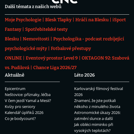
Další témata z našich webů
Moje Psychologie
Blesk Tlapky
Hráči na Blesku
iSport
Fantasy
Spotřebitelské testy
Blesku
Nemovitosti
Psychologika - podcast rozbíjející
psychologické mýty
Fotbalové přestupy
ONLINE
Eventový prostor Level 9
OKTAGON 92: Szabová
vs. Pudilová
Chance Liga 2026/27
Aktuálně
Léto 2026
Epicentrum
Karlovarský filmový festival
Neštovice: příznaky, léčba
2026
V čem jezdí Yamal a Mesii?
Znamení, že jste potkali
Kvízy pro seniory
někoho z minulého života
Kalendář úplňků 2026
Astronomické úkazy 2026:
Co je bodycount?
zatmění slunce a další
Jak obléci miminko při
vysokých teplotách?