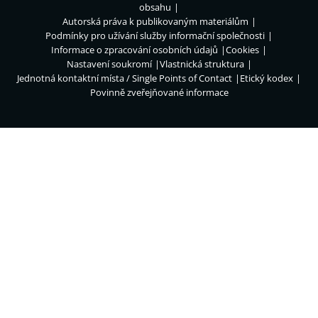
obsahu
Autorská práva k publikovaným materiálům
Podmínky pro užívání služby informační společnosti
Informace o zpracování osobních údajů
Cookies
Nastavení soukromí
Vlastnická struktura
Jednotná kontaktní místa / Single Points of Contact
Etický kodex
Povinně zveřejňované informace