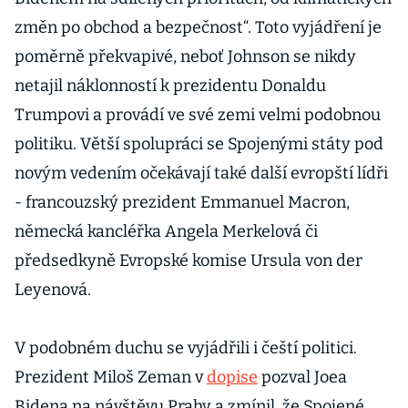
Merkelová
změn po obchod a bezpečnost“. Toto vyjádření je
poměrně překvapivé, neboť Johnson se nikdy
netajil náklonností k prezidentu Donaldu
Trumpovi a provádí ve své zemi velmi podobnou
politiku. Větší spolupráci se Spojenými státy pod
novým vedením očekávají také další evropští lídři
- francouzský prezident Emmanuel Macron,
německá kancléřka Angela Merkelová či
předsedkyně Evropské komise Ursula von der
Leyenová.
V podobném duchu se vyjádřili i čeští politici.
Prezident Miloš Zeman v
dopise
pozval Joea
Bidena na návštěvu Prahy a zmínil, že Spojené