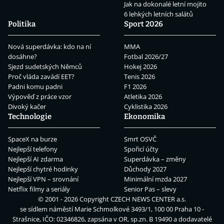
Jak na dokonalé letní mojito
6 lehkých letních salátů
Politika
Sport 2026
Nová superdávka: kdo na ní
MMA
dosáhne?
Fotbal 2026/27
Sjezd sudetských Němců
Hokej 2026
Proč vláda zavádí EET?
Tenis 2026
Padni komu padni
F1 2026
Výpověď z práce vzor
Atletika 2026
Divoký kačer
Cyklistika 2026
Technologie
Ekonomika
SpaceX na burze
Smrt OSVČ
Nejlepší telefony
Spořicí účty
Nejlepší AI zdarma
Superdávka – změny
Nejlepší chytré hodinky
Důchody 2027
Nejlepší VPN – srovnání
Minimální mzda 2027
Netflix filmy a seriály
Senior Pas – slevy
© 2001 - 2026 Copyright
CZECH NEWS CENTER a.s.
se sídlem náměstí Marie Schmolkové 3493/1, 100 00 Praha 10 -
Strašnice, IČO: 02346826, zapsána v OR, sp.zn. B 19490 a dodavatelé