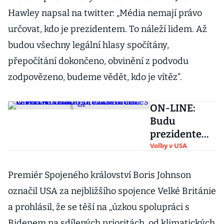
Hawley napsal na twitter: „Média nemají právo
určovat, kdo je prezidentem. To náleží lidem. Až
budou všechny legální hlasy spočítány,
přepočítání dokončeno, obvinění z podvodu
zodpovězeno, budeme vědět, kdo je vítěz“.
ON-LINE:
Budu
prezidentem
všech
Volby v USA
Američanů,
hlásí Biden. K
Premiér Spojeného království Boris Johnson
vítězství mu
označil USA za nejbližšího spojence Velké Británie
gratulovali
a prohlásil, že se těší na „úzkou spolupráci s
Gates či
Bidenem na sdílených prioritách, od klimatických